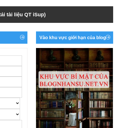
ải tài liệu QT iSup)
Vào khu vực giới hạn của blog