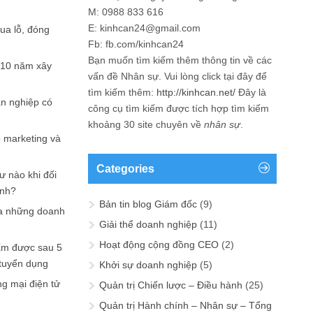
M: 0988 833 616
E: kinhcan24@gmail.com
hua lỗ, đóng
Fb: fb.com/kinhcan24
Bạn muốn tìm kiếm thêm thông tin về các
 10 năm xây
vấn đề
Nhân sự
. Vui lòng click tại đây để
tìm kiếm thêm:
http://kinhcan.net/
Đây là
ản nghiệp có
công cụ tìm kiếm được tích hợp tìm kiếm
khoảng 30 site chuyên về
nhân sự
.
p marketing và
Categories
ư nào khi đối
ạnh?
Bản tin blog Giám đốc
(9)
a những doanh
Giải thể doanh nghiệp
(11)
Hoạt động cộng đồng CEO
(2)
ấm được sau 5
 tuyển dụng
Khởi sự doanh nghiệp
(5)
ng mại điện tử
Quản trị Chiến lược – Điều hành
(25)
Quản trị Hành chính – Nhân sự – Tổng