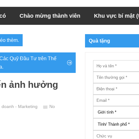
 có
Chào mừng thành viên
Khu vực bí mật (t
đéo thèm.
Quà tặng
ừ Các Quỹ Đầu Tư trên Thế
a.
iến ảnh hưởng
h doanh - Marketing
No