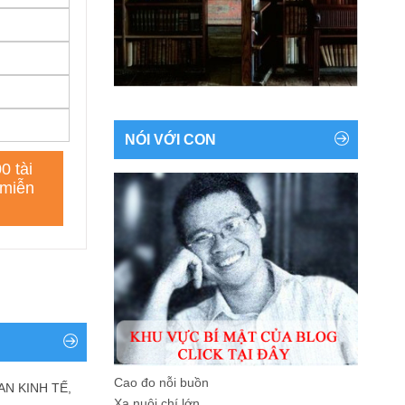
NÓI VỚI CON
Cao đo nỗi buồn
AN KINH TẾ,
Xa nuôi chí lớn