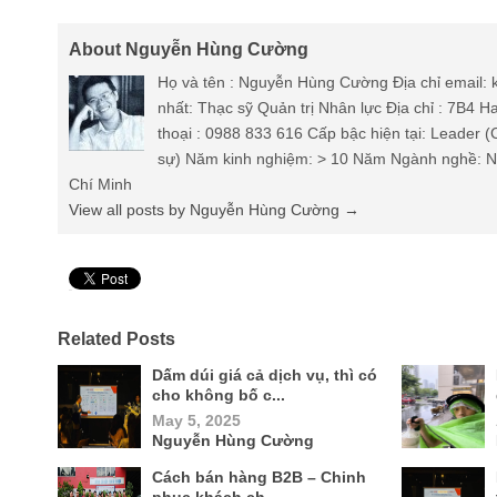
About Nguyễn Hùng Cường
Họ và tên : Nguyễn Hùng Cường Địa chỉ email
nhất: Thạc sỹ Quản trị Nhân lực Địa chỉ : 7B4 
thoại : 0988 833 616 Cấp bậc hiện tại: Leader 
sự) Năm kinh nghiệm: > 10 Năm Ngành nghề: Nh
Chí Minh
View all posts by Nguyễn Hùng Cường
→
Pin It
Related Posts
Dấm dúi giá cả dịch vụ, thì có
cho không bố c...
May 5, 2025
Nguyễn Hùng Cường
Cách bán hàng B2B – Chinh