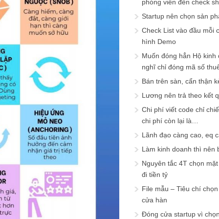
phóng viên đến check s
Startup nên chọn sản ph
Check List vào đầu mỗi c
hình Demo
Muốn đóng hẳn Hộ kinh 
nghĩ chỉ đóng mã số thu
Bán trên sàn, cẩn thận k
Lương nên trả theo kết 
Chi phí viết code chỉ ch
chi phí còn lại là…
Lãnh đạo càng cao, eq 
Làm kinh doanh thì nên bi
Nguyên tắc 4T chọn mặt 
đi tiền tỷ
File mẫu – Tiêu chí chọ
cửa hàn
Đóng cửa startup vì chọ