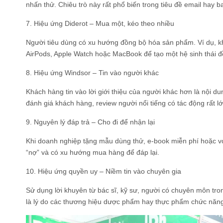
nhấn thử. Chiêu trò này rất phổ biến trong tiêu đề email hay 
7. Hiệu ứng Diderot – Mua một, kéo theo nhiều
Người tiêu dùng có xu hướng đồng bộ hóa sản phẩm. Ví dụ, k
AirPods, Apple Watch hoặc MacBook để tạo một hệ sinh thái đ
8. Hiệu ứng Windsor – Tin vào người khác
Khách hàng tin vào lời giới thiệu của người khác hơn là nội du
đánh giá khách hàng, review người nổi tiếng có tác động rất lớ
9. Nguyên lý đáp trả – Cho đi để nhận lại
Khi doanh nghiệp tặng mẫu dùng thử, e-book miễn phí hoặc v
“nợ” và có xu hướng mua hàng để đáp lại.
10. Hiệu ứng quyền uy – Niềm tin vào chuyên gia
Sử dụng lời khuyên từ bác sĩ, kỹ sư, người có chuyên môn tro
là lý do các thương hiệu dược phẩm hay thực phẩm chức năng 