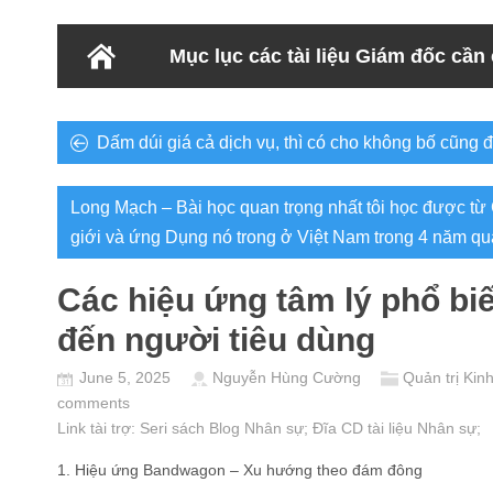
Mục lục các tài liệu Giám đốc cần
Dấm dúi giá cả dịch vụ, thì có cho không bố cũng 
Long Mạch – Bài học quan trọng nhất tôi học được t
giới và ứng Dụng nó trong ở Việt Nam trong 4 năm qu
Các hiệu ứng tâm lý phổ b
đến người tiêu dùng
June 5, 2025
Nguyễn Hùng Cường
Quản trị Kin
comments
Link tài trợ:
Seri sách Blog Nhân sự
; Đĩa CD
tài liệu Nhân sự
;
1. Hiệu ứng Bandwagon – Xu hướng theo đám đông