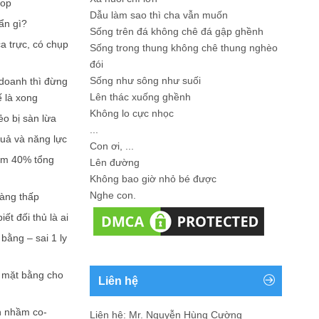
hop
Dẫu làm sao thì cha vẫn muốn
ẩn gì?
Sống trên đá không chê đá gập ghềnh
a trực, có chụp
Sống trong thung không chê thung nghèo
đói
Sống như sông như suối
doanh thì đừng
Lên thác xuống ghềnh
ế là xong
Không lo cực nhọc
ẻo bị sàn lừa
...
quả và năng lực
Con ơi, ...
iếm 40% tổng
Lên đường
Không bao giờ nhỏ bé được
Nghe con.
càng thấp
ết đối thủ là ai
bằng – sai 1 ly
n mặt bằng cho
Liên hệ
n nhầm co-
Liên hệ: Mr. Nguyễn Hùng Cường