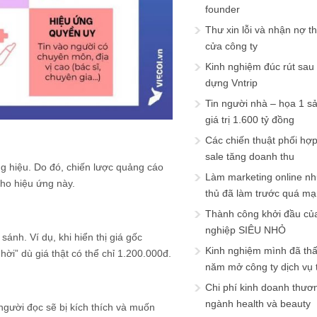
founder
Thư xin lỗi và nhận nợ t
cửa công ty
Kinh nghiệm đúc rút sau
dựng Vntrip
Tin người nhà – họa 1 s
giá trị 1.600 tỷ đồng
Các chiến thuật phối hợ
sale tăng doanh thu
ơng hiệu. Do đó, chiến lược quảng cáo
Làm marketing online nh
cho hiệu ứng này.
thủ đã làm trước quá m
Thành công khởi đầu củ
nghiệp SIÊU NHỎ
ánh. Ví dụ, khi hiển thị giá gốc
Kinh nghiệm mình đã th
ời” dù giá thật có thể chỉ 1.200.000đ.
năm mở công ty dịch vụ
Chi phí kinh doanh thươ
ngành health và beauty
gười đọc sẽ bị kích thích và muốn