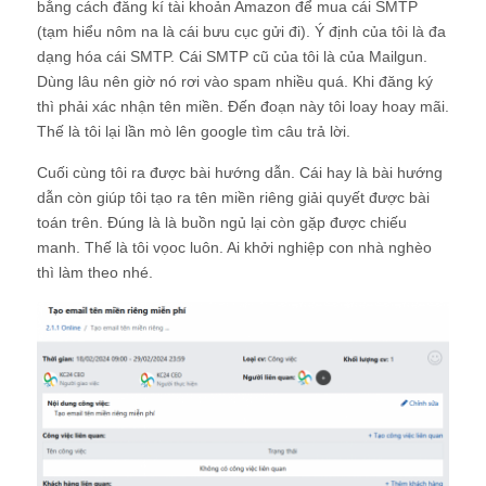
bằng cách đăng kí tài khoản Amazon để mua cái SMTP
(tạm hiểu nôm na là cái bưu cục gửi đi). Ý định của tôi là đa
dạng hóa cái SMTP. Cái SMTP cũ của tôi là của Mailgun.
Dùng lâu nên giờ nó rơi vào spam nhiều quá. Khi đăng ký
thì phải xác nhận tên miền. Đến đoạn này tôi loay hoay mãi.
Thế là tôi lại lần mò lên google tìm câu trả lời.
Cuối cùng tôi ra được bài hướng dẫn. Cái hay là bài hướng
dẫn còn giúp tôi tạo ra tên miền riêng giải quyết được bài
toán trên. Đúng là là buồn ngủ lại còn gặp được chiếu
manh. Thế là tôi vọoc luôn. Ai khởi nghiệp con nhà nghèo
thì làm theo nhé.