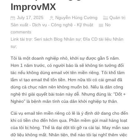
ImprovMX
July 17, 2025
Nguyễn Hùng Cường
Quản trị
Sản xuất - Dịch vụ - Công nghệ - Kỹ thuật
No
comments
Link tài trợ:
Seri sách Blog Nhân sự
; Đĩa CD
tài liệu Nhân
sự
;
Tôi là một doanh nghiệp nhỏ, khởi sự được gần 5 năm.
Hơn 1 năm trước, có người bảo là sẽ không tin tưởng đối
tác nếu không dùng email với tên miền riêng. Tôi khổ tâm
lắm vì tạo email thế tốn tiền. Hơn nữa tôi có cái gmail đã
dùng cả chục năm nên không muốn bỏ. Nếu là dân công
nghệ thì giải quyết bài toán này dễ. Nhưng đúng là: "Dốt +
Nghèo" là bệnh mãn tính của dân khởi nghiệp tự thân.
Cái vụ email tên miền riêng có lẽ là ý định dở dang cho đến
khi có tiền cho đến hôm qua. Phần mềm gửi mail hàng loạt
của tôi bị hỏng. Thế là dại dột tôi gỡ ra cài lại. May mắn sao
dữ liệu không mất. Nhân tiện, thế nào tôi lại nghĩ thêm việc