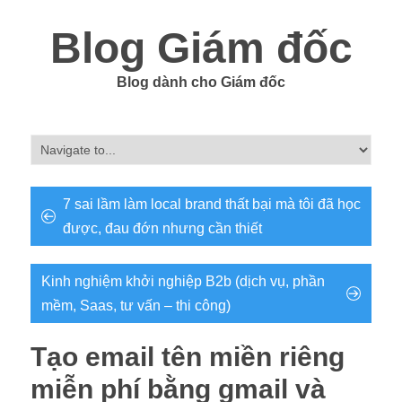
Blog Giám đốc
Blog dành cho Giám đốc
7 sai lầm làm local brand thất bại mà tôi đã học
được, đau đớn nhưng cần thiết
Kinh nghiệm khởi nghiệp B2b (dịch vụ, phần
mềm, Saas, tư vấn – thi công)
Tạo email tên miền riêng
miễn phí bằng gmail và