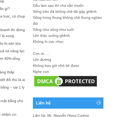
hop
Dẫu làm sao thì cha vẫn muốn
ẩn gì?
Sống trên đá không chê đá gập ghềnh
a trực, có chụp
Sống trong thung không chê thung nghèo
đói
Sống như sông như suối
doanh thì đừng
Lên thác xuống ghềnh
ế là xong
Không lo cực nhọc
ẻo bị sàn lừa
...
quả và năng lực
Con ơi, ...
iếm 40% tổng
Lên đường
Không bao giờ nhỏ bé được
Nghe con.
càng thấp
ết đối thủ là ai
bằng – sai 1 ly
n mặt bằng cho
Liên hệ
n nhầm co-
Liên hệ: Mr. Nguyễn Hùng Cường