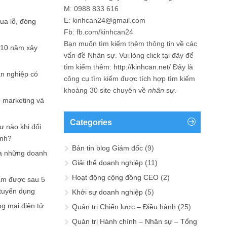
M: 0988 833 616
E: kinhcan24@gmail.com
hua lỗ, đóng
Fb: fb.com/kinhcan24
Bạn muốn tìm kiếm thêm thông tin về các
 10 năm xây
vấn đề
Nhân sự
. Vui lòng click tại đây để
tìm kiếm thêm:
http://kinhcan.net/
Đây là
ản nghiệp có
công cụ tìm kiếm được tích hợp tìm kiếm
khoảng 30 site chuyên về
nhân sự
.
p marketing và
Categories
ư nào khi đối
ạnh?
Bản tin blog Giám đốc
(9)
a những doanh
Giải thể doanh nghiệp
(11)
Hoạt động cộng đồng CEO
(2)
ấm được sau 5
 tuyển dụng
Khởi sự doanh nghiệp
(5)
ng mại điện tử
Quản trị Chiến lược – Điều hành
(25)
Quản trị Hành chính – Nhân sự – Tổng