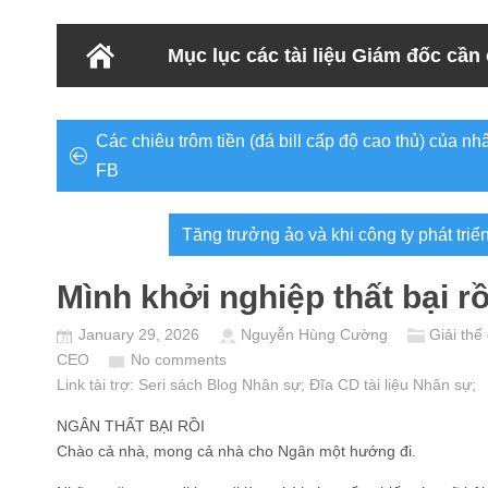
Mục lục các tài liệu Giám đốc cần
Các chiêu trôm tiền (đá bill cấp độ cao thủ) của nh
FB
Tăng trưởng ảo và khi công ty phát triể
Mình khởi nghiệp thất bại rồ
January 29, 2026
Nguyễn Hùng Cường
Giải thể
CEO
No comments
Link tài trợ:
Seri sách Blog Nhân sự
; Đĩa CD
tài liệu Nhân sự
;
NGÂN THẤT BẠI RỒI
Chào cả nhà, mong cả nhà cho Ngân một hướng đi.