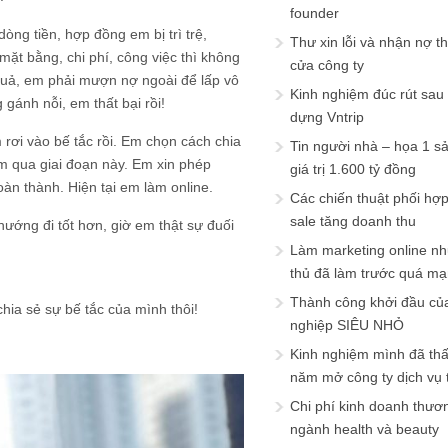
founder
dòng tiền, hợp đồng em bị trì trệ,
Thư xin lỗi và nhận nợ t
mặt bằng, chi phí, công việc thì không
cửa công ty
 quả, em phải mượn nợ ngoài để lấp vô
Kinh nghiệm đúc rút sau
ánh nỗi, em thất bại rồi!
dựng Vntrip
 rơi vào bế tắc rồi. Em chọn cách chia
Tin người nhà – họa 1 s
m qua giai đoạn này. Em xin phép
giá trị 1.600 tỷ đồng
àn thành. Hiện tại em làm online.
Các chiến thuật phối hợ
sale tăng doanh thu
ướng đi tốt hơn, giờ em thật sự đuối
Làm marketing online nh
thủ đã làm trước quá m
Thành công khởi đầu củ
hia sẻ sự bế tắc của mình thôi!
nghiệp SIÊU NHỎ
Kinh nghiệm mình đã th
năm mở công ty dịch vụ
Chi phí kinh doanh thươ
ngành health và beauty