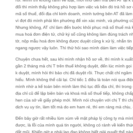
rồi. Mình thì không rành về luật, mới nhờ đến mà bên AT lại k 
đổi thì mình thấy không phù hợp làm việc và bên đó trả hồ sơ
mã số thuế, đổi địa chỉ kinh doanh, mình tưởng bên AT đã làm t
vì đợt đó mình phải lên phường để xin xác minh, và phường c
Nhưng không, AT chỉ làm đến bước khôi phục mã số thuế mà k
mua hoá đơn điện tử, chữ ký số cũng không làm đúng trách n
tờ, nộp mẫu hoá đơn không được duyệt cũng k xử lý, nhắn tin 
ngang ngược vậy luôn. Thì thử hỏi sao mình dám làm việc tiếp
Chuyện chưa hết, sau khi mình nhận hồ sơ về, thì mình k xu
gần 2 tháng mà chị T trên thuế không duyệt, đến lúc mình gọi 
k duyệt, mình hỏi thì bảo chị đã duyệt rồi. Thực chất chỉ ngâm
hiểu. Mình không thể cãi lại. Chỉ tiếc 1 điều là toàn nói qua đ
mình nhờ a kế toán bên mình làm thủ tục đổi địa chỉ, thì trong 
địa chỉ cũ để lập biên bản và khoá mã số thuế tiếp, không chấ
hẹn của sở về giấy phép mới. Mình nói chuyện với chị T thì chị
dịch vụ uy tín, làm tốt mà do em ham rẻ, thì em ráng mà chịu,
Đến bây giờ rất nhiều lùm xùm về mặt pháp lý công ty mà mình
được, là lỗi của mình quá tin người, không có rành về kiến thứ
dắt mũi. Khiến giờ e phải lao đao không biết giải quyết thế nào