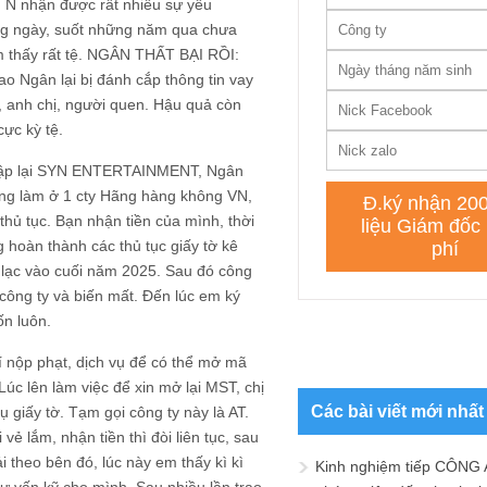
i, N nhận được rất nhiều sự yêu
ừng ngày, suốt những năm qua chưa
m thấy rất tệ. NGÂN THẤT BẠI RỒI:
o Ngân lại bị đánh cắp thông tin vay
, anh chị, người quen. Hậu quả còn
ực kỳ tệ.
h lập lại SYN ENTERTAINMENT, Ngân
ng làm ở 1 cty Hãng hàng không VN,
thủ tục. Bạn nhận tiền của mình, thời
 hoàn thành các thủ tục giấy tờ kê
n lạc vào cuối năm 2025. Sau đó công
 công ty và biến mất. Đến lúc em ký
ốn luôn.
í nộp phạt, dịch vụ để có thể mở mã
Lúc lên làm việc để xin mở lại MST, chị
Các bài viết mới nhất
ụ giấy tờ. Tạm gọi công ty này là AT.
vẻ lắm, nhận tiền thì đòi liên tục, sau
i theo bên đó, lúc này em thấy kì kì
Kinh nghiệm tiếp CÔNG 