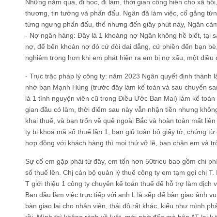
Những năm qua, đi học, đi làm, thời gian cống hiến cho xã hộ
thương, tin tưởng và phấn đấu. Ngân đã làm việc, cố gắng t
từng ngưng phấn đấu, thế nhưng đến giây phút này, Ngân cả
- Nợ ngân hàng: Đây là 1 khoảng nợ Ngân không hề biết, tại sa
nợ, để bên khoản nợ đó cứ đòi dai dẳng, cứ phiền đến bạn bè
nghiêm trọng hơn khi em phát hiện ra em bị nợ xấu, một điều c
- Trục trặc pháp lý công ty: năm 2023 Ngân quyết định thàn
nhờ bạn Mạnh Hùng (trước đây làm kế toán và sau chuyển sa
là 1 tình nguyện viên cũ trong Điều Ước Ban Mai) làm kế toán 
gian đầu có làm, thời điểm sau này vẫn nhận tiền nhưng không
khai thuế, và bạn trốn về quê ngoài Bắc và hoàn toàn mất liê
ty bị khoá mã số thuế lần 1, bạn giữ toàn bộ giấy tờ, chứng từ
hợp đồng với khách hàng thì mọi thứ vỡ lẽ, bạn chặn em và tr
Sự cố em gặp phải từ đây, em tốn hơn 50trieu bao gồm chi ph
số thuế lên. Chị cán bộ quản lý thuế công ty em tạm gọi chị T. 
T giới thiệu 1 công ty chuyên kế toán thuế để hỗ trợ làm dịch v
Ban đầu làm việc trực tiếp với anh L là sếp để bàn giao ảnh vui 
bàn giao lại cho nhân viên, thái độ rất khác, kiểu như mình phả