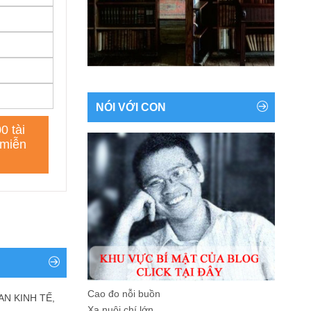
NÓI VỚI CON
Cao đo nỗi buồn
AN KINH TẾ,
Xa nuôi chí lớn