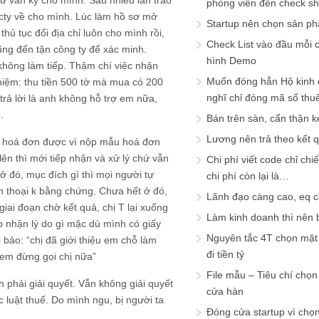
tư vấn kỹ cho mình. Sau nhiều lần trao
phóng viên đến check s
 cty về cho mình. Lúc làm hồ sơ mở
Startup nên chọn sản ph
hủ tục đổi địa chỉ luôn cho mình rồi,
Check List vào đầu mỗi c
ũng đến tận công ty để xác minh.
hình Demo
hông làm tiếp. Thậm chí việc nhận
Muốn đóng hẳn Hộ kinh 
hiệm: thu tiền 500 tờ mà mua có 200
nghĩ chỉ đóng mã số thu
trả lời là anh không hỗ trợ em nữa,
.
Bán trên sàn, cẩn thận k
Lương nên trả theo kết 
ất hoá đơn được vì nộp mẫu hoá đơn
lên thì mới tiếp nhận và xử lý chứ vẫn
Chi phí viết code chỉ ch
 ở đó, mục đích gì thì mọi người tự
chi phí còn lại là…
iện thoại k bằng chứng. Chưa hết ở đó,
Lãnh đạo càng cao, eq 
giai đoạn chờ kết quả, chị T lại xuống
Làm kinh doanh thì nên bi
p nhận lý do gì mặc dù mình có giấy
Nguyên tắc 4T chọn mặt 
 bảo: “chị đã giới thiệu em chỗ làm
đi tiền tỷ
 em đừng gọi chị nữa”
File mẫu – Tiêu chí chọ
 phải giải quyết. Vẫn không giải quyết
cửa hàn
c luật thuế. Do mình ngu, bị người ta
Đóng cửa startup vì chọ
.