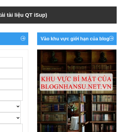
ải tài liệu QT iSup)
Vào khu vực giới hạn của blog