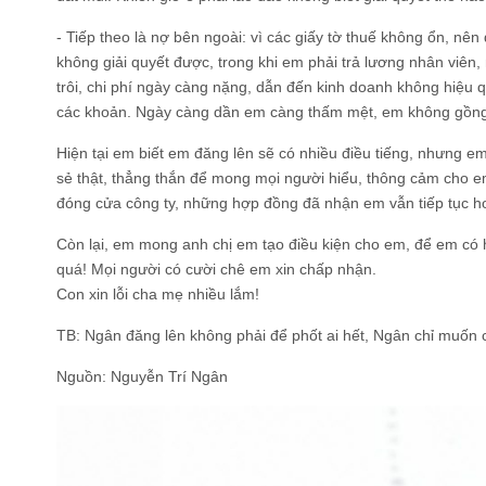
- Tiếp theo là nợ bên ngoài: vì các giấy tờ thuế không ổn, nên 
không giải quyết được, trong khi em phải trả lương nhân viên, 
trôi, chi phí ngày càng nặng, dẫn đến kinh doanh không hiệu
các khoản. Ngày càng dần em càng thấm mệt, em không gồng g
Hiện tại em biết em đăng lên sẽ có nhiều điều tiếng, nhưng em
sẻ thật, thẳng thắn để mong mọi người hiểu, thông cảm cho e
đóng cửa công ty, những hợp đồng đã nhận em vẫn tiếp tục ho
Còn lại, em mong anh chị em tạo điều kiện cho em, để em có h
quá! Mọi người có cười chê em xin chấp nhận.
Con xin lỗi cha mẹ nhiều lắm!
TB: Ngân đăng lên không phải để phốt ai hết, Ngân chỉ muốn c
Nguồn: Nguyễn Trí Ngân