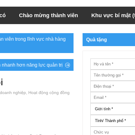
 có
Chào mừng thành viên
Khu vực bí mật (t
ân viên trong lĩnh vực nhà hàng
Quà tặng
n nhanh hơn năng lực quản trị
i
 doanh nghiệp
,
Hoạt động cộng đồng