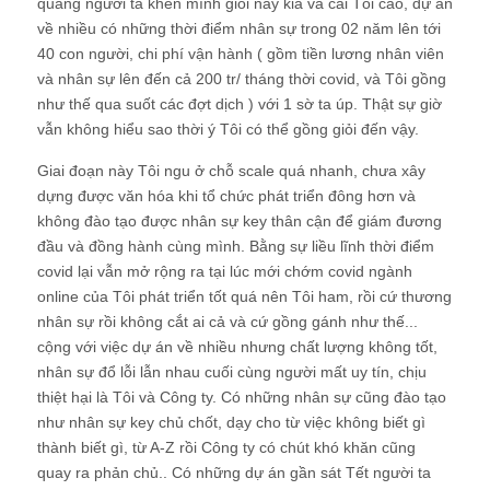
quang người ta khen mình giỏi này kia và cái Tôi cao, dự án
về nhiều có những thời điểm nhân sự trong 02 năm lên tới
40 con người, chi phí vận hành ( gồm tiền lương nhân viên
và nhân sự lên đến cả 200 tr/ tháng thời covid, và Tôi gồng
như thế qua suốt các đợt dịch ) với 1 sờ ta úp. Thật sự giờ
vẫn không hiểu sao thời ý Tôi có thể gồng giỏi đến vậy.
Giai đoạn này Tôi ngu ở chỗ scale quá nhanh, chưa xây
dựng được văn hóa khi tổ chức phát triển đông hơn và
không đào tạo được nhân sự key thân cận để giám đương
đầu và đồng hành cùng mình. Bằng sự liều lĩnh thời điểm
covid lại vẫn mở rộng ra tại lúc mới chớm covid ngành
online của Tôi phát triển tốt quá nên Tôi ham, rồi cứ thương
nhân sự rồi không cắt ai cả và cứ gồng gánh như thế...
cộng với việc dự án về nhiều nhưng chất lượng không tốt,
nhân sự đổ lỗi lẫn nhau cuối cùng người mất uy tín, chịu
thiệt hại là Tôi và Công ty. Có những nhân sự cũng đào tạo
như nhân sự key chủ chốt, dạy cho từ việc không biết gì
thành biết gì, từ A-Z rồi Công ty có chút khó khăn cũng
quay ra phản chủ.. Có những dự án gần sát Tết người ta