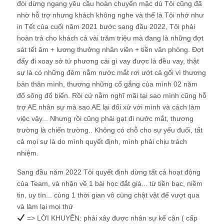
đòi dừng ngang yêu cầu hoàn chuyển mặc dù Tôi cũng đã
nhờ hỗ trợ nhưng khách không nghe và thế là Tôi nhớ như
in Tết của cuối năm 2021 bước sang đầu 2022, Tôi phải
hoàn trả cho khách cả vài trăm triệu mà đang là những đợt
sát tết âm + lương thưởng nhân viên + tiền văn phòng. Đợt
đấy đi xoay sở tứ phương cái gì vay được là đều vay, thật
sự là có những đêm nằm nước mắt rơi ướt cả gối vì thương
bản thân mình, thương những cố gắng của mình 02 năm
đổ sông đổ biển. Rồi cứ nằm nghĩ mãi tại sao mình cũng hỗ
trợ AE nhân sự mà sao AE lại đối xử với mình và cách làm
việc vậy... Nhưng rồi cũng phải gạt đi nước mắt, thương
trường là chiến trường.. Không có chỗ cho sự yếu đuối, tất
cả mọi sự là do mình quyết định, mình phải chịu trách
nhiệm.
Sang đầu năm 2022 Tôi quyết định dừng tất cả hoạt động
của Team, và nhận về 1 bài học đắt giá... từ tiền bạc, niềm
tin, uy tín... cùng 1 thời gian vô cùng chật vật để vượt qua
và làm lại mọi thứ
=> LỜI KHUYÊN: phải xây được nhân sự kế cận ( cấp