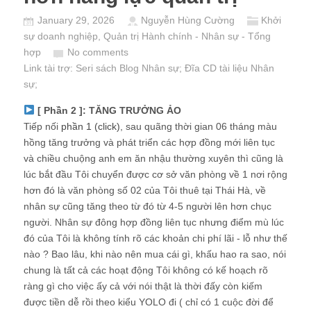
January 29, 2026
Nguyễn Hùng Cường
Khởi
sự doanh nghiệp
,
Quản trị Hành chính - Nhân sự - Tổng
hợp
No comments
Link tài trợ:
Seri sách Blog Nhân sự
; Đĩa CD
tài liệu Nhân
sự
;
[ Phần 2 ]: TĂNG TRƯỞNG ẢO
Tiếp nối
phần 1 (click)
, sau quãng thời gian 06 tháng màu
hồng tăng trưởng và phát triển các hợp đồng mới liên tục
và chiều chuộng anh em ăn nhậu thường xuyên thì cũng là
lúc bắt đầu Tôi chuyển được cơ sở văn phòng về 1 nơi rộng
hơn đó là văn phòng số 02 của Tôi thuê tại Thái Hà, về
nhân sự cũng tăng theo từ đó từ 4-5 người lên hơn chục
người. Nhân sự đông hợp đồng liên tục nhưng điểm mù lúc
đó của Tôi là không tính rõ các khoản chi phí lãi - lỗ như thế
nào ? Bao lâu, khi nào nên mua cái gì, khấu hao ra sao, nói
chung là tất cả các hoạt động Tôi không có kế hoạch rõ
ràng gì cho việc ấy cả với nói thật là thời đấy còn kiếm
được tiền dễ rồi theo kiểu YOLO đi ( chỉ có 1 cuộc đời để