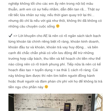
nghiệp không tốt cho các em ấy nên trong nội bộ mâu
thuẫn, anh em có sự hiểu nhầm, dẫn đến tan rã... Thật sự
rất tiếc lứa nhân sự này, nếu thời gian quay trở lại thì...
nhưng đó chỉ là nếu với giá như thôi, không thì đã không có
những câu chuyện cuộc sống
=> Lời khuyên cho AE là nên có rõ ngân sách tách bạch
từng khoản tài chính riêng biệt rõ ràng, khoản kinh doanh,
khoản đầu tư và khoản, khoản trả vay huy động... và bên
cạnh đó chắc chắn phải có vốn lưu động để trừ những
trường hợp cấp bách, thu tiền và kế hoạch chi tiền như thế
nào cũng nên có rõ tránh phung phí. Tiếp nữa là nên có kế
hoạch đào tạo > tuyển dụng > sa thải 1 cách rõ ràng. Cái
này không làm được thì nên tìm kiếm người đồng hành
hoặc thuê người và đàm phán chi phí với họ để không bị trả
tiền ngu cho phần này