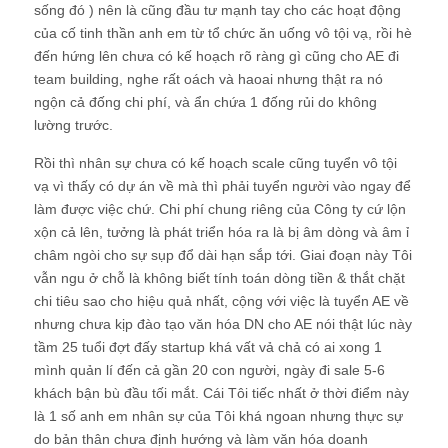
sống đó ) nên là cũng đầu tư mạnh tay cho các hoạt động
của cố tinh thần anh em từ tổ chức ăn uống vô tội vạ, rồi hè
đến hứng lên chưa có kế hoạch rõ ràng gì cũng cho AE đi
team building, nghe rất oách và haoai nhưng thật ra nó
ngộn cả đống chi phí, và ẩn chứa 1 đống rủi do không
lường trước.
Rồi thì nhân sự chưa có kế hoạch scale cũng tuyển vô tội
vạ vì thấy có dự án về mà thì phải tuyển người vào ngay để
làm được việc chứ. Chi phí chung riêng của Công ty cứ lộn
xộn cả lên, tưởng là phát triển hóa ra là bị âm dòng và âm ỉ
châm ngòi cho sự sụp đổ dài hạn sắp tới. Giai đoạn này Tôi
vẫn ngu ở chỗ là không biết tính toán dòng tiền & thắt chặt
chi tiêu sao cho hiệu quả nhất, cộng với việc là tuyển AE về
nhưng chưa kịp đào tạo văn hóa DN cho AE nói thật lúc này
tầm 25 tuổi đợt đấy startup khá vất vả chả có ai xong 1
mình quản lí đến cả gần 20 con người, ngày đi sale 5-6
khách bận bù đầu tối mắt. Cái Tôi tiếc nhất ở thời điểm này
là 1 số anh em nhân sự của Tôi khá ngoan nhưng thực sự
do bản thân chưa định hướng và làm văn hóa doanh