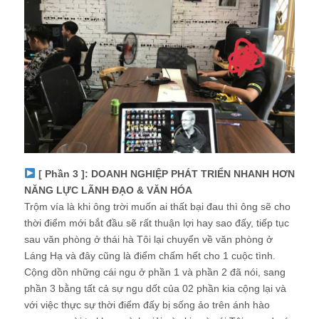
[ Phần 3 ]: DOANH NGHIỆP PHÁT TRIỂN NHANH HƠN
NĂNG LỰC LÃNH ĐẠO & VĂN HÓA
Trộm vía là khi ông trời muốn ai thất bại đau thì ông sẽ cho
thời điểm mới bắt đầu sẽ rất thuận lợi hay sao đấy, tiếp tục
sau văn phòng ở thái hà Tôi lại chuyển về văn phòng ở
Láng Hạ và đây cũng là điểm chấm hết cho 1 cuộc tình.
Cộng dồn những cái ngu ở phần 1 và phần 2 đã nói, sang
phần 3 bằng tất cả sự ngu dốt của 02 phần kia cộng lại và
với việc thực sự thời điểm đấy bị sống ảo trên ánh hào