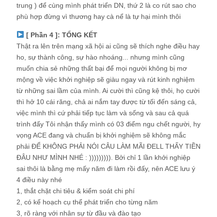
trung ) để cùng mình phát triển DN, thứ 2 là co rút sao cho
phù hợp đừng vì thương hay cà nể là tự hại mình thôi
[ Phần 4 ]: TỔNG KẾT
Thật ra lên trên mạng xã hội ai cũng sẽ thích nghe điều hay
ho, sự thành công, sự hào nhoáng... nhưng mình cũng
muốn chia sẻ những thất bại để mọi người không bị mơ
mộng về việc khởi nghiệp sẽ giàu ngay và rút kinh nghiệm
từ những sai lầm của mình. Ai cười thì cũng kệ thôi, họ cười
thì hở 10 cái răng, chả ai nắm tay được từ tối đến sáng cả,
việc mình thì cứ phải tiếp tục làm và sống và sau cả quá
trình đấy Tôi nhận thấy mình có 03 điểm ngu chết người, hy
vọng ACE đang và chuẩn bị khởi nghiệm sẽ không mắc
phải ĐỂ KHÔNG PHẢI NÓI CÂU LÀM MÃI ĐELL THẤY TIỀN
ĐÂU NHƯ MÌNH NHÉ : ))))))))). Bởi chỉ 1 lần khởi nghiệp
sai thôi là bằng mẹ mấy năm đi làm rồi đấy, nên ACE lưu ý
4 điều này nhé
1, thắt chặt chi tiêu & kiểm soát chi phí
2, có kế hoạch cụ thể phát triển cho từng năm
3, rõ ràng với nhân sự từ đầu và đào tạo