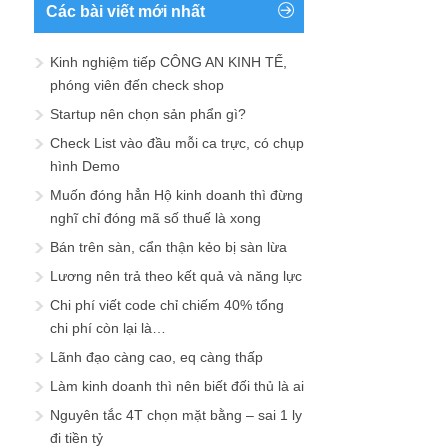
Các bài viết mới nhất
Kinh nghiệm tiếp CÔNG AN KINH TẾ,
phóng viên đến check shop
Startup nên chọn sản phẩn gì?
Check List vào đầu mỗi ca trực, có chụp
hình Demo
Muốn đóng hẳn Hộ kinh doanh thì đừng
nghĩ chỉ đóng mã số thuế là xong
Bán trên sàn, cẩn thận kẻo bị sàn lừa
Lương nên trả theo kết quả và năng lực
Chi phí viết code chỉ chiếm 40% tổng
chi phí còn lại là…
Lãnh đạo càng cao, eq càng thấp
Làm kinh doanh thì nên biết đối thủ là ai
Nguyên tắc 4T chọn mặt bằng – sai 1 ly
đi tiền tỷ