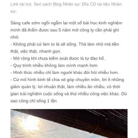
Link tài trợ:
Seri sách Blog Nhân sự
; Đĩa CD
tài liệu Nhân
sự
;
Sáng cafe sớm ngồi ngẫm lại một số bài học kinh nghiệm
mình đã thấm được sau 5 năm mở công ty cần phải ghi
nhớ.
- Không phải cứ làm to là sẽ sống. Thà làm nhỏ mà tiền
thật, việc thật, nhanh gọn.
- Mở rộng khi chưa kiểm soát được là tự đào hố.
- Quy trình nhiều không làm mình mạnh hơn.
- Hình thức nhiều chỉ làm người khác đòi hỏi nhiều hơn.
- Cứ mô hình kinh tế chia sẻ góp chuyên môn, lời ít những
giảm quản lý, lợi nhuận thật, làm nhiều ăn nhiều, có thời
gian trải nghiệm cuộc sống và thử nhiều công việc khác. Dù
sao cũng chỉ sống 1 lần.