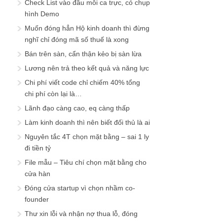
Check List vào đầu mỗi ca trực, có chụp
hình Demo
Muốn đóng hẳn Hộ kinh doanh thì đừng
nghĩ chỉ đóng mã số thuế là xong
Bán trên sàn, cẩn thận kẻo bị sàn lừa
Lương nên trả theo kết quả và năng lực
Chi phí viết code chỉ chiếm 40% tổng
chi phí còn lại là…
Lãnh đạo càng cao, eq càng thấp
Làm kinh doanh thì nên biết đối thủ là ai
Nguyên tắc 4T chọn mặt bằng – sai 1 ly
đi tiền tỷ
File mẫu – Tiêu chí chọn mặt bằng cho
cửa hàn
Đóng cửa startup vì chọn nhầm co-
founder
Thư xin lỗi và nhận nợ thua lỗ, đóng