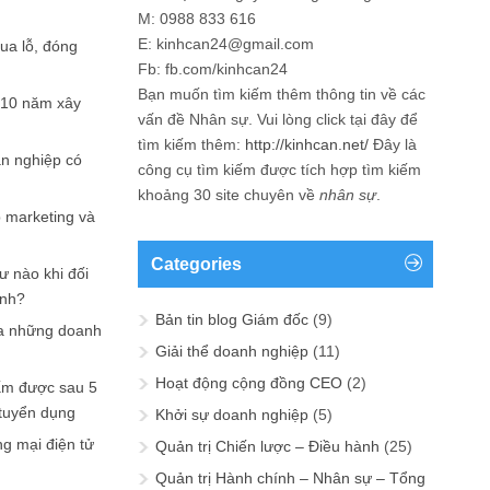
M: 0988 833 616
E: kinhcan24@gmail.com
hua lỗ, đóng
Fb: fb.com/kinhcan24
Bạn muốn tìm kiếm thêm thông tin về các
 10 năm xây
vấn đề
Nhân sự
. Vui lòng click tại đây để
tìm kiếm thêm:
http://kinhcan.net/
Đây là
ản nghiệp có
công cụ tìm kiếm được tích hợp tìm kiếm
khoảng 30 site chuyên về
nhân sự
.
p marketing và
Categories
ư nào khi đối
ạnh?
Bản tin blog Giám đốc
(9)
a những doanh
Giải thể doanh nghiệp
(11)
Hoạt động cộng đồng CEO
(2)
ấm được sau 5
 tuyển dụng
Khởi sự doanh nghiệp
(5)
ng mại điện tử
Quản trị Chiến lược – Điều hành
(25)
Quản trị Hành chính – Nhân sự – Tổng