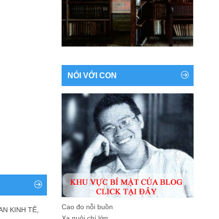
NÓI VỚI CON
Cao đo nỗi buồn
AN KINH TẾ,
Xa nuôi chí lớn