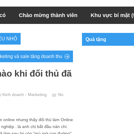
 có
Chào mừng thành viên
Khu vực bí mật (t
IÊU NHỎ
Quà tặng
keting và sale tăng doanh thu
ào khi đối thủ đã
ị Kinh doanh - Marketing
No
 online nhưng thấy đối thủ làm Online
nghiệp...là anh chị bắt đầu nản chí.
 đã làm sau lại còn "mù mờ con đường"