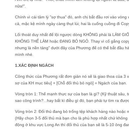
nữa!".
Chính vì cái tâm lý "sợ thua" đó, anh chị bắt đầu rơi vào vòng
cả, mặc kệ mình ngày càng thụt lùi; hai là cuống cuồng đi Cop
Lối thoát duy nhất để lội ngược dòng KHÔNG phải là LÀM GI
KHÔNG THỂ LÀM hoặc ĐANG BỎ NGỎ. Thay vì cố gắng copy th
nhưng là nền tảng" dưới đây của Phương để có thể bắt đầu hàn
mình nhé.
1.XÁC ĐỊNH NGÁCH
Công thức của Phương rất đơn giản nó sẽ là giao thoa của 3 v
sợ của KH mục tiêu] + [Chỗ đối thủ bỏ ngỏ] = Ngách của bạn.
Vòng tròn 1: Thế mạnh thực sự của bạn là gì? (Kỹ thuật sâu, t
sao công trình?...hay bất kì điều gì đó, bạn phải tự tìm ra đượ
Vòng tròn 2: Đối thủ đang bỏ trống tệp khách hàng nào hoặc 
(Hãy chọn 3-5 đối thủ mà bạn cho là phù hợp nhất chứ không ph
động ở khu vực Long An thì đối thủ của bạn sẽ là 5-10 ông đa