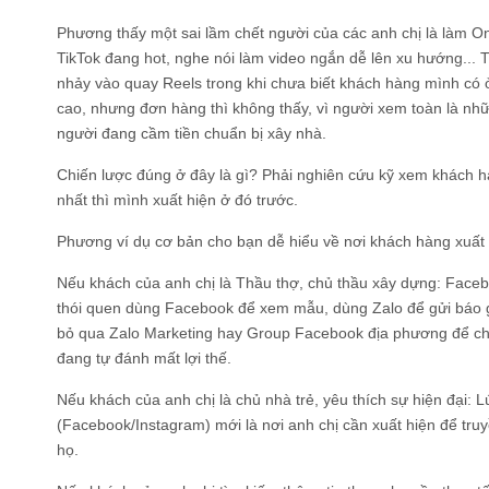
Phương thấy một sai lầm chết người của các anh chị là làm On
TikTok đang hot, nghe nói làm video ngắn dễ lên xu hướng... T
nhảy vào quay Reels trong khi chưa biết khách hàng mình có ở
cao, nhưng đơn hàng thì không thấy, vì người xem toàn là nhữ
người đang cầm tiền chuẩn bị xây nhà.
Chiến lược đúng ở đây là gì? Phải nghiên cứu kỹ xem khách h
nhất thì mình xuất hiện ở đó trước.
Phương ví dụ cơ bản cho bạn dễ hiểu về nơi khách hàng xuất 
Nếu khách của anh chị là Thầu thợ, chủ thầu xây dựng: Faceb
thói quen dùng Facebook để xem mẫu, dùng Zalo để gửi báo gi
bỏ qua Zalo Marketing hay Group Facebook địa phương để ch
đang tự đánh mất lợi thế.
Nếu khách của anh chị là chủ nhà trẻ, yêu thích sự hiện đại: 
(Facebook/Instagram) mới là nơi anh chị cần xuất hiện để tru
họ.