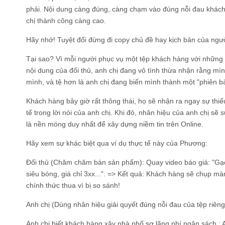
phải. Nội dung càng đúng, càng chạm vào đúng nỗi đau khách
chị thành công càng cao.
Hãy nhớ! Tuyệt đối đừng đi copy chủ đề hay kịch bản của ngư
Tại sao? Vì mỗi người phục vụ một tệp khách hàng với những đ
nội dung của đối thủ, anh chị đang vô tình thừa nhận rằng m
mình, và tệ hơn là anh chị đang biến mình thành một "phiên bản
Khách hàng bây giờ rất thông thái, họ sẽ nhận ra ngay sự thiế
tế trong lời nói của anh chị. Khi đó, nhân hiệu của anh chị sẽ 
là nền móng duy nhất để xây dựng niềm tin trên Online.
Hãy xem sự khác biệt qua ví dụ thực tế này của Phương:
Đối thủ (Chăm chăm bán sản phẩm): Quay video báo giá: "G
siêu bóng, giá chỉ 3xx...". => Kết quả: Khách hàng sẽ chụp màn
chính thức thua vì bị so sánh!
Anh chị (Dùng nhân hiệu giải quyết đúng nỗi đau của tệp riêng
Anh chị biết khách hàng xây nhà phố sợ lãng phí ngân sách : 