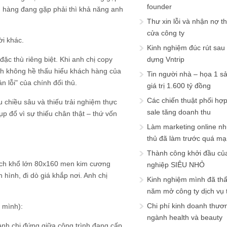
founder
 hàng đang gặp phải thì khả năng anh
Thư xin lỗi và nhận nợ t
cửa công ty
ời khác.
Kinh nghiệm đúc rút sau
ặc thù riêng biệt. Khi anh chị copy
dựng Vntrip
ình không hề thấu hiểu khách hàng của
Tin người nhà – họa 1 s
 lỗi" của chính đối thủ.
giá trị 1.600 tỷ đồng
Các chiến thuật phối hợ
u chiều sâu và thiếu trải nghiệm thực
sale tăng doanh thu
sụp đổ vì sự thiếu chân thật – thứ vốn
Làm marketing online nh
thủ đã làm trước quá m
Thành công khởi đầu củ
ạch khổ lớn 80x160 men kim cương
nghiệp SIÊU NHỎ
 hình, đi dò giá khắp nơi. Anh chị
Kinh nghiệm mình đã th
năm mở công ty dịch vụ
Chi phí kinh doanh thươ
 mình):
ngành health và beauty
Anh chị đứng giữa công trình đang cấp