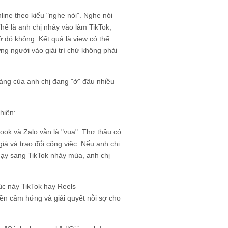
line theo kiểu "nghe nói". Nghe nói
hế là anh chị nhảy vào làm TikTok,
 đó không. Kết quả là view có thể
ng người vào giải trí chứ không phải
àng của anh chị đang "ở" đâu nhiều
hiện:
ook và Zalo vẫn là "vua". Thợ thầu có
á và trao đổi công việc. Nếu anh chị
ạy sang TikTok nhảy múa, anh chị
Lúc này TikTok hay Reels
yền cảm hứng và giải quyết nỗi sợ cho