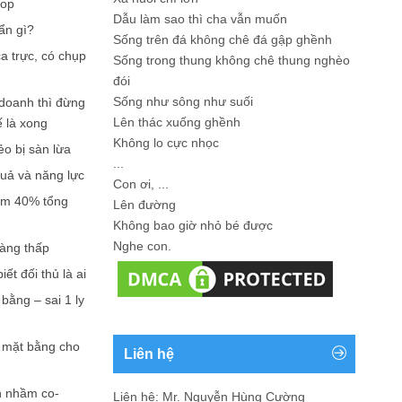
hop
Dẫu làm sao thì cha vẫn muốn
ẩn gì?
Sống trên đá không chê đá gập ghềnh
a trực, có chụp
Sống trong thung không chê thung nghèo
đói
Sống như sông như suối
doanh thì đừng
Lên thác xuống ghềnh
ế là xong
Không lo cực nhọc
ẻo bị sàn lừa
...
quả và năng lực
Con ơi, ...
iếm 40% tổng
Lên đường
Không bao giờ nhỏ bé được
Nghe con.
càng thấp
ết đối thủ là ai
bằng – sai 1 ly
n mặt bằng cho
Liên hệ
n nhầm co-
Liên hệ: Mr. Nguyễn Hùng Cường