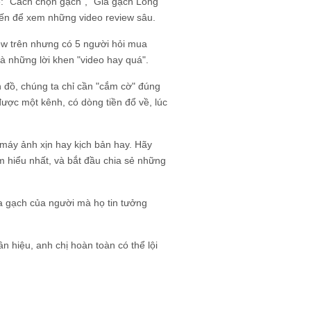
ế: "Cách chọn gạch", "Giá gạch Long
 đến để xem những video review sâu.
ew trên nhưng có 5 người hỏi mua
là những lời khen "video hay quá".
 đồ, chúng ta chỉ cần "cắm cờ" đúng
ược một kênh, có dòng tiền đổ về, lúc
máy ảnh xịn hay kịch bản hay. Hãy
m hiểu nhất, và bắt đầu chia sẻ những
a gạch của người mà họ tin tưởng
n hiệu, anh chị hoàn toàn có thể lội