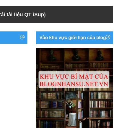
ải tài liệu QT iSup)
Vào khu vực giới hạn của blog