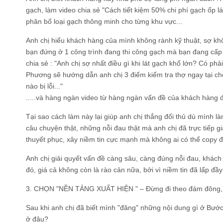
gạch, làm video chia sẻ "Cách tiết kiệm 50% chi phí gạch ốp
phân bổ loại gạch thông minh cho từng khu vực...
Anh chị hiểu khách hàng của mình không rành kỹ thuật, sợ khô
bạn đứng ở 1 công trình đang thi công gạch mà bạn đang cấp 
chia sẻ : "Anh chị sợ nhất điều gì khi lát gạch khổ lớn? Có ph
Phương sẽ hướng dẫn anh chị 3 điểm kiểm tra thợ ngay tại c
nào bị lỗi..."
.....và hàng ngàn video từ hàng ngàn vấn đề của khách hàng
Tại sao cách làm này lại giúp anh chị thắng đối thủ dù mình l
câu chuyện thật, những nỗi đau thật mà anh chị đã trực tiếp 
thuyết phục, xây niềm tin cực mạnh mà không ai có thể copy 
Anh chị giải quyết vấn đề càng sâu, càng đúng nỗi đau, khách
đó, giá cả không còn là rào cản nữa, bởi vì niềm tin đã lấp đầ
3. CHỌN "NỀN TẢNG XUẤT HIỆN " – Đừng đi theo đám đông, 
Sau khi anh chị đã biết mình "đăng" những nội dung gì ở Bước 2
ở đâu?