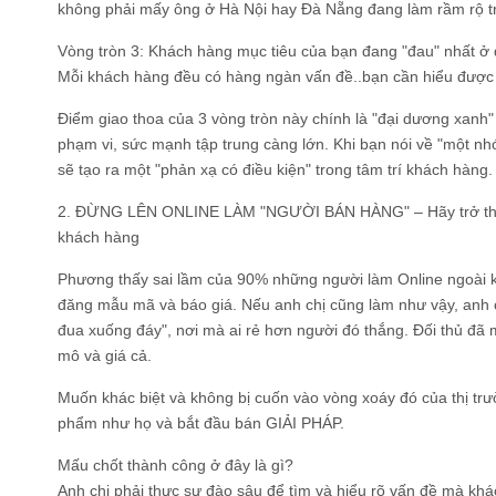
không phải mấy ông ở Hà Nội hay Đà Nẵng đang làm rầm rộ t
Vòng tròn 3: Khách hàng mục tiêu của bạn đang "đau" nhất ở đâ
Mỗi khách hàng đều có hàng ngàn vấn đề..bạn cần hiểu được
Điểm giao thoa của 3 vòng tròn này chính là "đại dương xanh"
phạm vi, sức mạnh tập trung càng lớn. Khi bạn nói về "một n
sẽ tạo ra một "phản xạ có điều kiện" trong tâm trí khách hàng.
2. ĐỪNG LÊN ONLINE LÀM "NGƯỜI BÁN HÀNG" – Hãy trở thành
khách hàng
Phương thấy sai lầm của 90% những người làm Online ngoài 
đăng mẫu mã và báo giá. Nếu anh chị cũng làm như vậy, anh 
đua xuống đáy", nơi mà ai rẻ hơn người đó thắng. Đối thủ đã
mô và giá cả.
Muốn khác biệt và không bị cuốn vào vòng xoáy đó của thị trư
phẩm như họ và bắt đầu bán GIẢI PHÁP.
Mấu chốt thành công ở đây là gì?
Anh chị phải thực sự đào sâu để tìm và hiểu rõ vấn đề mà kh