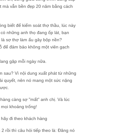
 lát mà vẫn bền đẹp 20 năm bằng cách
ng biết để kiểm soát thợ thầu, lúc này
có những anh thọ đang ốp lát, bạn
ải là sợ thợ làm ẩu gây bộp nền?
hỗ để đảm bảo không một viên gạch
 đang gặp mỗi ngày nữa.
àm sau? Vì nội dung xuất phát từ những
giải quyết, nên nó mang một sức nặng
được.
 hàng càng sợ "mất" anh chị. Và lúc
y mọi khoảng trống!
hãy đi theo khách hàng
 rồi thì câu hỏi tiếp theo là: Đăng nó