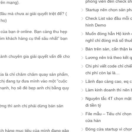
phóng viên đến check s
rên mạng).
Startup nên chọn sản ph
u mà chưa ai giải quyết triệt để? (
Check List vào đầu mỗi c
 họ)
hình Demo
 của bạn ở online. Bạn càng thu hẹp
Muốn đóng hẳn Hộ kinh 
hóm khách hàng cụ thể sâu nhất" bạn
nghĩ chỉ đóng mã số thu
Bán trên sàn, cẩn thận k
 chuyên gia giải quyết vấn đề cho
Lương nên trả theo kết 
Chi phí viết code chỉ ch
chi phí còn lại là…
kia là chỉ chăm chăm quay sản phẩm,
chị đang tự đưa mình vào một "cuộc
Lãnh đạo càng cao, eq 
 mạnh, họ sẽ đè bẹp anh chị bằng quy
Làm kinh doanh thì nên bi
Nguyên tắc 4T chọn mặt 
đi tiền tỷ
ờng thì anh chị phải dừng bán sản
File mẫu – Tiêu chí chọ
cửa hàn
Đóng cửa startup vì chọ
ách hàng mục tiêu của mình đang gặp