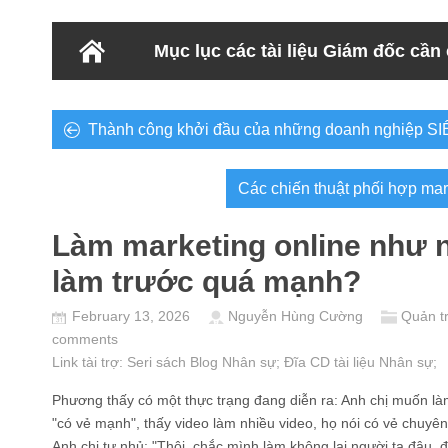
Mục lục các tài liệu Giám đốc cần
Thành công khởi đầu của những doanh nghiệp S
Các chiến thuật phối hợp mar
Làm marketing online như n
làm trước quá mạnh?
February 13, 2026
Nguyễn Hùng Cường
Quản tr
comments
Link tài trợ:
Seri sách Blog Nhân sự
; Đĩa CD
tài liệu Nhân sự
;
Phương thấy có một thực trạng đang diễn ra: Anh chị muốn làm
"có vẻ mạnh", thấy video làm nhiều video, họ nói có vẻ chuyên 
Anh chị tự nhủ: "Thôi, chắc mình làm không lại người ta đâu,