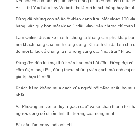
Nếu khách của anh chị tìm kiếm thông tin theo nhu cầu thực t
An"... thì YouTube hay Website lại là nơi khách hàng hay tìm
Đừng để những con số ảo ở video đánh lừa. Một video 100 vi
hàng, vẫn quý hơn một video 1 triệu view trên nhưng chỉ toàn 
Làm Online đi sau kẻ mạnh, chúng ta không cần phủ khắp bản
nơi khách hàng của mình đang đứng. Khi anh chị đã làm chủ đ
đó mới là lúc để chúng ta mở rộng sang các "mặt trận" khác.
Đừng đợi đến khi mọi thứ hoàn hảo mới bắt đầu. Đừng đợi có 
cầm điện thoại lên, đứng trước những viên gạch mà anh chị a
giá trị thực tế nhất.
Khách hàng không mua gạch của người nổi tiếng nhất, họ mu
nhất.
Và Phương tin, với tư duy "ngách sâu" và sự chân thành từ nhâ
ngược dòng để chiếm lĩnh thị trường của riêng mình.
Bắt đầu làm ngay thôi anh chị.