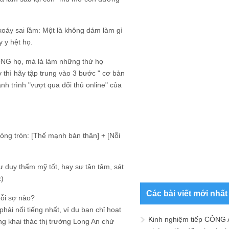
 xoáy sai lầm: Một là không dám làm gì
y y hệt họ.
ỐNG họ, mà là làm những thứ họ
ì hãy tập trung vào 3 bước " cơ bản
h trình "vượt qua đối thủ online" của
òng tròn: [Thế mạnh bản thân] + [Nỗi
ư duy thẩm mỹ tốt, hay sự tận tâm, sát
c)
Các bài viết mới nhất
nỗi sợ nào?
ải nối tiếng nhất, ví dụ bạn chỉ hoạt
Kinh nghiệm tiếp CÔNG 
ng khai thác thị trường Long An chứ