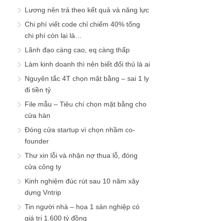
Lương nên trả theo kết quả và năng lực
Chi phí viết code chỉ chiếm 40% tổng
chi phí còn lại là…
Lãnh đạo càng cao, eq càng thấp
Làm kinh doanh thì nên biết đối thủ là ai
Nguyên tắc 4T chọn mặt bằng – sai 1 ly
đi tiền tỷ
File mẫu – Tiêu chí chọn mặt bằng cho
cửa hàn
Đóng cửa startup vì chọn nhầm co-
founder
Thư xin lỗi và nhận nợ thua lỗ, đóng
cửa công ty
Kinh nghiệm đúc rút sau 10 năm xây
dựng Vntrip
Tin người nhà – họa 1 sản nghiệp có
giá trị 1.600 tỷ đồng