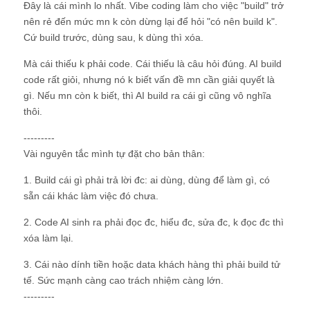
Đây là cái mình lo nhất. Vibe coding làm cho việc "build" trở
nên rẻ đến mức mn k còn dừng lại để hỏi "có nên build k".
Cứ build trước, dùng sau, k dùng thì xóa.
Mà cái thiếu k phải code. Cái thiếu là câu hỏi đúng. AI build
code rất giỏi, nhưng nó k biết vấn đề mn cần giải quyết là
gì. Nếu mn còn k biết, thì AI build ra cái gì cũng vô nghĩa
thôi.
---------
Vài nguyên tắc mình tự đặt cho bản thân:
1. Build cái gì phải trả lời đc: ai dùng, dùng để làm gì, có
sẵn cái khác làm việc đó chưa.
2. Code AI sinh ra phải đọc đc, hiểu đc, sửa đc, k đọc đc thì
xóa làm lại.
3. Cái nào dính tiền hoặc data khách hàng thì phải build tử
tế. Sức mạnh càng cao trách nhiệm càng lớn.
---------