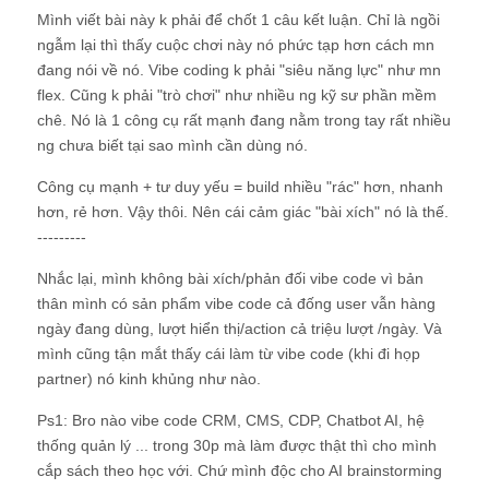
Mình viết bài này k phải để chốt 1 câu kết luận. Chỉ là ngồi
ngẫm lại thì thấy cuộc chơi này nó phức tạp hơn cách mn
đang nói về nó. Vibe coding k phải "siêu năng lực" như mn
flex. Cũng k phải "trò chơi" như nhiều ng kỹ sư phần mềm
chê. Nó là 1 công cụ rất mạnh đang nằm trong tay rất nhiều
ng chưa biết tại sao mình cần dùng nó.
Công cụ mạnh + tư duy yếu = build nhiều "rác" hơn, nhanh
hơn, rẻ hơn. Vậy thôi. Nên cái cảm giác "bài xích" nó là thế.
---------
Nhắc lại, mình không bài xích/phản đối vibe code vì bản
thân mình có sản phẩm vibe code cả đống user vẫn hàng
ngày đang dùng, lượt hiển thị/action cả triệu lượt /ngày. Và
mình cũng tận mắt thấy cái làm từ vibe code (khi đi họp
partner) nó kinh khủng như nào.
Ps1: Bro nào vibe code CRM, CMS, CDP, Chatbot AI, hệ
thống quản lý ... trong 30p mà làm được thật thì cho mình
cắp sách theo học với. Chứ mình độc cho AI brainstorming