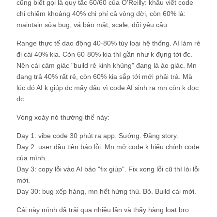
cũng biết gọi là quy tắc 60/60 của O'Reilly: khâu viết code
chỉ chiếm khoảng 40% chi phí cả vòng đời, còn 60% là:
maintain sửa bug, vá bảo mật, scale, đổi yêu cầu
Range thực tế dao động 40-80% tùy loại hệ thống. AI làm rẻ
đi cái 40% kia. Còn 60-80% kia thì gần như k đụng tới đc.
Nên cái cảm giác "build rẻ kinh khủng" đang là ảo giác. Mn
đang trả 40% rất rẻ, còn 60% kia sắp tới mới phải trả. Mà
lúc đó AI k giúp đc mấy đâu vì code AI sinh ra mn còn k đọc
đc.
Vòng xoáy nó thường thế này:
Day 1: vibe code 30 phút ra app. Sướng. Đăng story.
Day 2: user đầu tiên báo lỗi. Mn mở code k hiểu chính code
của mình.
Day 3: copy lỗi vào AI bảo "fix giúp". Fix xong lỗi cũ thì lòi lỗi
mới.
Day 30: bug xếp hàng, mn hết hứng thú. Bỏ. Build cái mới.
Cái này mình đã trải qua nhiều lần và thấy hàng loạt bro