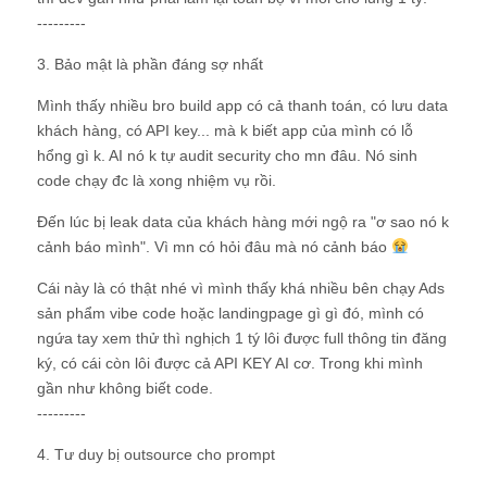
---------
3. Bảo mật là phần đáng sợ nhất
Mình thấy nhiều bro build app có cả thanh toán, có lưu data
khách hàng, có API key... mà k biết app của mình có lỗ
hổng gì k. AI nó k tự audit security cho mn đâu. Nó sinh
code chạy đc là xong nhiệm vụ rồi.
Đến lúc bị leak data của khách hàng mới ngộ ra "ơ sao nó k
cảnh báo mình". Vì mn có hỏi đâu mà nó cảnh báo
Cái này là có thật nhé vì mình thấy khá nhiều bên chạy Ads
sản phẩm vibe code hoặc landingpage gì gì đó, mình có
ngứa tay xem thử thì nghịch 1 tý lôi được full thông tin đăng
ký, có cái còn lôi được cả API KEY AI cơ. Trong khi mình
gần như không biết code.
---------
4. Tư duy bị outsource cho prompt