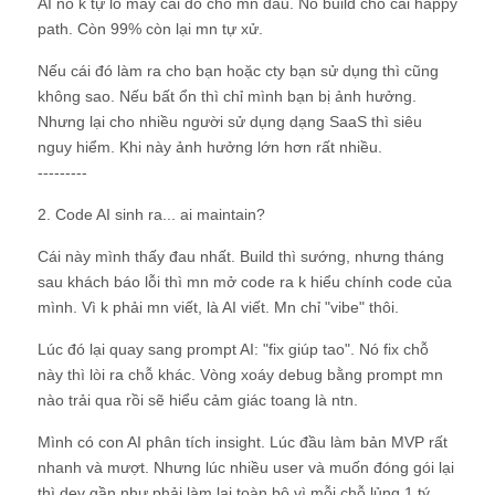
AI nó k tự lo mấy cái đó cho mn đâu. Nó build cho cái happy
path. Còn 99% còn lại mn tự xử.
Nếu cái đó làm ra cho bạn hoặc cty bạn sử dụng thì cũng
không sao. Nếu bất ổn thì chỉ mình bạn bị ảnh hưởng.
Nhưng lại cho nhiều người sử dụng dạng SaaS thì siêu
nguy hiểm. Khi này ảnh hưởng lớn hơn rất nhiều.
---------
2. Code AI sinh ra... ai maintain?
Cái này mình thấy đau nhất. Build thì sướng, nhưng tháng
sau khách báo lỗi thì mn mở code ra k hiểu chính code của
mình. Vì k phải mn viết, là AI viết. Mn chỉ "vibe" thôi.
Lúc đó lại quay sang prompt AI: "fix giúp tao". Nó fix chỗ
này thì lòi ra chỗ khác. Vòng xoáy debug bằng prompt mn
nào trải qua rồi sẽ hiểu cảm giác toang là ntn.
Mình có con AI phân tích insight. Lúc đầu làm bản MVP rất
nhanh và mượt. Nhưng lúc nhiều user và muốn đóng gói lại
thì dev gần như phải làm lại toàn bộ vì mỗi chỗ lủng 1 tý.