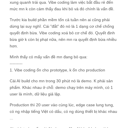
xung quanh trải qua. Vibe coding làm việc bắt đầu rẻ đến
mức mn k còn cảm thấy đau khi bỏ và đó chính là vấn đề.
Trước kia build phần mềm tốn cả tuần nên ai cũng phải
dừng lại suy nghĩ. Cái "đắt" đó nó là 1 dạng cơ chế chống
quyết định bừa. Vibe coding xoá bỏ cơ chế đó. Quyết định
bừa giờ k còn bị phạt nữa, nên mn ra quyết định bừa nhiều
hơn.
Mình thấy có mấy vấn đề mn đang bỏ qua:
---------
1. Vibe coding ổn cho prototype, k ổn cho production
Cái AI build cho mn trong 30 phút nó là demo. K phải sản
phẩm. Khác nhau ở chỗ: demo chạy trên máy mình, có 1
user là mình, dữ liệu giả lập.
Production thì 20 user vào cùng lúc, edge case lung tung,
có ng nhập tiếng Việt có dấu, có ng dùng thiết bị khác nhau
...