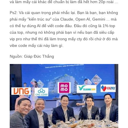
và làm mấy cái khác để chuẩn bị làm đã hết hơn 20p roài ...
Ps2: Và cái quan trọng phải nhắc lại. Bạn là bạn, bạn không
phải mấy "kiến trúc sư" của Claude, Open AI, Gemini ... mà
có thể tự dùng AI để viết code đâu. Đâu đó cũng là 1% top
của top, nhưng nó không phải bạn vì nếu bạn đã siêu cấp
vip pro như thế thì đã làm trong mấy cty đó rồi chứ ở đó mà
vibe code mấy cái này làm gì.
Nguồn: Giáp Đức Thắng