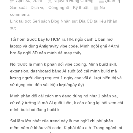
April 30, 2026
Nguyễn Hùng Cường
Quản trị
Sản xuất - Dịch vụ - Công nghệ - Kỹ thuật
No
comments
Link tài trợ:
Seri sách Blog Nhân sự
; Đĩa CD
tài liệu Nhân
sự
;
Tối hôm trước bay từ HCM ra HN, ngồi cạnh 1 bạn mở
laptop và dùng Antigravity vibe code. Mình ngồi ghế 4A thì
bro ấy ngồi 3D nên mình đá map thấy.
Nói trước là mình k phản đối vibe coding. Mình build skill,
extension, dashboard bằng AI suốt (có cái mình build mà
lượng người dùng request 1 ngày cao vãi ò, lượt hiển thị và
sử dụng còn đến vài triệu lượt/ngày ấy).
Mình phản đối cái cách mn đang dùng nó như 1 phản xạ,
cứ có ý tưởng là mở AI quất luôn, k còn dừng lại hỏi xem cái
mình build có đáng build k.
Sai lầm lớn nhất của trend này là mn nghĩ chi phí phần
mềm nằm ở khâu viết code. K phải đâu a à. Trong ngành ai