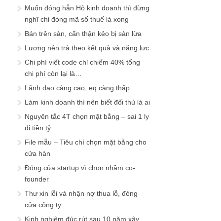
Muốn đóng hẳn Hộ kinh doanh thì đừng
nghĩ chỉ đóng mã số thuế là xong
Bán trên sàn, cẩn thận kẻo bị sàn lừa
Lương nên trả theo kết quả và năng lực
Chi phí viết code chỉ chiếm 40% tổng
chi phí còn lại là…
Lãnh đạo càng cao, eq càng thấp
Làm kinh doanh thì nên biết đối thủ là ai
Nguyên tắc 4T chọn mặt bằng – sai 1 ly
đi tiền tỷ
File mẫu – Tiêu chí chọn mặt bằng cho
cửa hàn
Đóng cửa startup vì chọn nhầm co-
founder
Thư xin lỗi và nhận nợ thua lỗ, đóng
cửa công ty
Kinh nghiệm đúc rút sau 10 năm xây