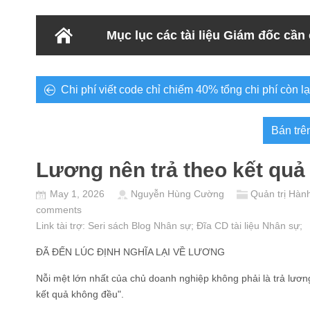
Mục lục các tài liệu Giám đốc cần
Chi phí viết code chỉ chiếm 40% tổng chi phí còn l
Bán trê
Lương nên trả theo kết quả
May 1, 2026
Nguyễn Hùng Cường
Quản trị Hàn
comments
Link tài trợ:
Seri sách Blog Nhân sự
; Đĩa CD
tài liệu Nhân sự
;
ĐÃ ĐẾN LÚC ĐỊNH NGHĨA LẠI VỀ LƯƠNG
Nỗi mệt lớn nhất của chủ doanh nghiệp không phải là trả lươn
kết quả không đều".