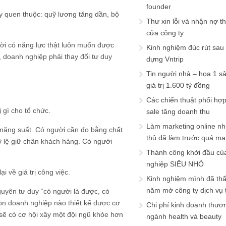
founder
y quen thuộc: quỹ lương tăng dần, bộ
Thư xin lỗi và nhận nợ t
cửa công ty
ời có năng lực thật luôn muốn được
Kinh nghiệm đúc rút sau
ó, doanh nghiệp phải thay đổi tư duy
dựng Vntrip
Tin người nhà – họa 1 s
giá trị 1.600 tỷ đồng
Các chiến thuật phối hợ
ị gì cho tổ chức.
sale tăng doanh thu
Làm marketing online nh
năng suất. Có người cần đo bằng chất
thủ đã làm trước quá m
ỷ lệ giữ chân khách hàng. Có người
Thành công khởi đầu củ
nghiệp SIÊU NHỎ
i về giá trị công việc.
Kinh nghiệm mình đã th
năm mở công ty dịch vụ
guyên tư duy “có người là được, có
Còn doanh nghiệp nào thiết kế được cơ
Chi phí kinh doanh thươ
sẽ có cơ hội xây một đội ngũ khỏe hơn
ngành health và beauty