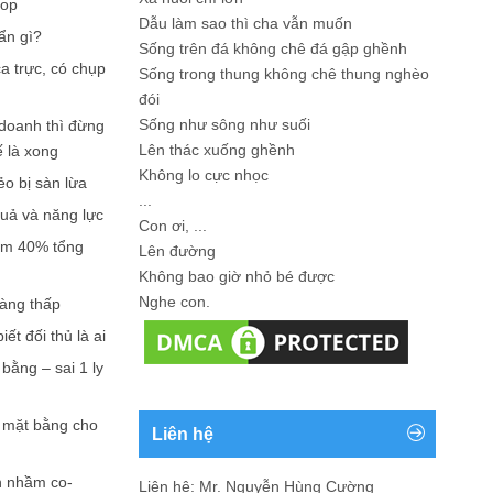
hop
Dẫu làm sao thì cha vẫn muốn
ẩn gì?
Sống trên đá không chê đá gập ghềnh
a trực, có chụp
Sống trong thung không chê thung nghèo
đói
Sống như sông như suối
doanh thì đừng
Lên thác xuống ghềnh
ế là xong
Không lo cực nhọc
ẻo bị sàn lừa
...
quả và năng lực
Con ơi, ...
iếm 40% tổng
Lên đường
Không bao giờ nhỏ bé được
Nghe con.
càng thấp
ết đối thủ là ai
bằng – sai 1 ly
n mặt bằng cho
Liên hệ
n nhầm co-
Liên hệ: Mr. Nguyễn Hùng Cường