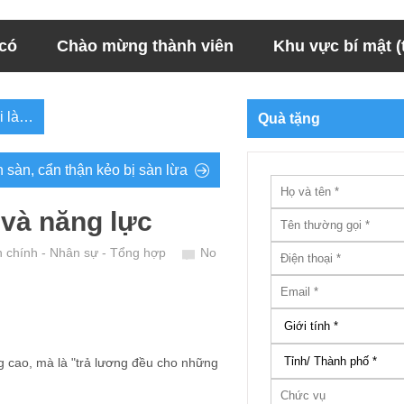
 có
Chào mừng thành viên
Khu vực bí mật (t
ại là…
Quà tặng
n sàn, cẩn thận kẻo bị sàn lừa
 và năng lực
h chính - Nhân sự - Tổng hợp
No
g cao, mà là "trả lương đều cho những