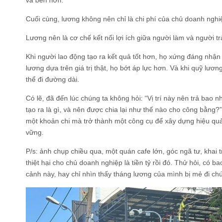
và bền hơn.
Cuối cùng, lương không nên chỉ là chi phí của chủ doanh nghi
Lương nên là cơ chế kết nối lợi ích giữa người làm và người tr
Khi người lao động tạo ra kết quả tốt hơn, họ xứng đáng nhận
lương dựa trên giá trị thật, họ bớt áp lực hơn. Và khi quỹ lươ
thể đi đường dài.
Có lẽ, đã đến lúc chúng ta không hỏi: “Vị trí này nên trả bao nh
tạo ra là gì, và nên được chia lại như thế nào cho công bằng?”
một khoản chi mà trở thành một công cụ để xây dựng hiệu qu
vững.
P/s: ảnh chụp chiều qua, một quán cafe lớn, góc ngã tư, khai
thiệt hại cho chủ doanh nghiệp là tiền tỷ rồi đó. Thử hỏi, có b
cảnh này, hay chỉ nhìn thấy tháng lương của mình bị mẻ đi chú