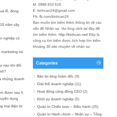
M: 0988 833 616
E: kinhcan24@gmail.com
hua lỗ, đóng
Fb: fb.com/kinhcan24
Bạn muốn tìm kiếm thêm thông tin về các
 10 năm xây
vấn đề
Nhân sự
. Vui lòng click tại đây để
tìm kiếm thêm:
http://kinhcan.net/
Đây là
ản nghiệp có
công cụ tìm kiếm được tích hợp tìm kiếm
khoảng 30 site chuyên về
nhân sự
.
p marketing và
Categories
ư nào khi đối
ạnh?
Bản tin blog Giám đốc
(9)
a những doanh
Giải thể doanh nghiệp
(11)
Hoạt động cộng đồng CEO
(2)
ấm được sau 5
 tuyển dụng
Khởi sự doanh nghiệp
(5)
ng mại điện tử
Quản trị Chiến lược – Điều hành
(25)
Quản trị Hành chính – Nhân sự – Tổng