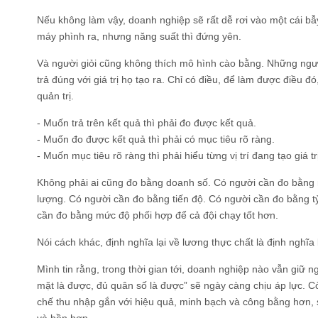
Nếu không làm vậy, doanh nghiệp sẽ rất dễ rơi vào một cái bẫ
máy phình ra, nhưng năng suất thì đứng yên.
Và người giỏi cũng không thích mô hình cào bằng. Những ngư
trả đúng với giá trị họ tạo ra. Chỉ có điều, để làm được điều đ
quản trị.
- Muốn trả trên kết quả thì phải đo được kết quả.
- Muốn đo được kết quả thì phải có mục tiêu rõ ràng.
- Muốn mục tiêu rõ ràng thì phải hiểu từng vị trí đang tạo giá tr
Không phải ai cũng đo bằng doanh số. Có người cần đo bằng 
lượng. Có người cần đo bằng tiến độ. Có người cần đo bằng t
cần đo bằng mức độ phối hợp để cả đội chạy tốt hơn.
Nói cách khác, định nghĩa lại về lương thực chất là định nghĩa lạ
Mình tin rằng, trong thời gian tới, doanh nghiệp nào vẫn giữ n
mặt là được, đủ quân số là được” sẽ ngày càng chịu áp lực. 
chế thu nhập gắn với hiệu quả, minh bạch và công bằng hơn, 