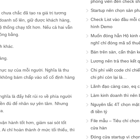
phóng viên đến check s
Startup nên chọn sản ph
chưa chắc đã tạo ra giá trị tương
Check List vào đầu mỗi c
doanh số lên, giữ được khách hàng,
hình Demo
ệ thống chạy tốt hơn. Nếu cả hai vẫn
công bằng.
Muốn đóng hẳn Hộ kinh 
nghĩ chỉ đóng mã số thu
h khác.
Bán trên sàn, cẩn thận k
áng.
Lương nên trả theo kết 
ực sự của mỗi người. Nghĩa là thu
Chi phí viết code chỉ ch
, không bám chấp vào số cố định hàng
chi phí còn lại là…
Lãnh đạo càng cao, eq 
Làm kinh doanh thì nên bi
ghĩa là đẩy hết rủi ro về phía người
 nền đủ để nhân sự yên tâm. Nhưng
Nguyên tắc 4T chọn mặt 
ra.
đi tiền tỷ
File mẫu – Tiêu chí chọ
vận hành tốt hơn, giảm sai sót tốt
cửa hàn
Ai chỉ hoàn thành ở mức tối thiểu, thì
Đóng cửa startup vì chọ