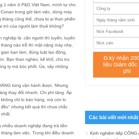
ừng 1 năm ở P&G Việt Nam, mình tự cho
n Conan trong giờ làm việc, dùng máy
g tháng cũng thế, chưa bị ai than phiền
ai trò của người làm thuê không?
nghiệp là: cần người thì tuyển, tuyển
 tháng nào trễ thì mặt nặng mày nhẹ,
 gian bạn làm, đúng luật lao động,
n. Bạn than nghèo, kể khổ, chủ trọ
công ty mà bóc phốt. Ủa, vậy những
HÁNG từng vận hành được. Nhưng
ng thay đổi nhanh. Chi phí tăng. Áp
 không chỉ lo bán hàng, mà còn lo
u đều” nhưng kết quả thì chưa chắc
 nhất.
Các bài viết mới nhất
 nhiều doanh nghiệp đang trả tiền
 số tháng làm việc. Trong khi điều doanh
Kinh nghiệm tiếp CÔNG 