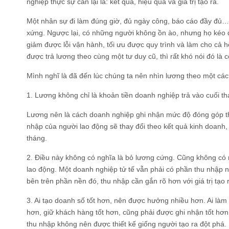
nghiệp thực sự cần lại là: kết quả, hiệu quả và giá trị tạo ra.
Một nhân sự đi làm đúng giờ, đủ ngày công, báo cáo đầy đủ… 
xứng. Ngược lại, có những người không ồn ào, nhưng họ kéo 
giảm được lỗi vận hành, tối ưu được quy trình và làm cho cả h
được trả lương theo cùng một tư duy cũ, thì rất khó nói đó là 
Mình nghĩ là đã đến lúc chúng ta nên nhìn lương theo một các
1. Lương không chỉ là khoản tiền doanh nghiệp trả vào cuối th
Lương nên là cách doanh nghiệp ghi nhận mức độ đóng góp th
nhập của người lao động sẽ thay đổi theo kết quả kinh doanh
tháng.
2. Điều này không có nghĩa là bỏ lương cứng. Cũng không có n
lao động. Một doanh nghiệp tử tế vẫn phải có phần thu nhập
bên trên phần nền đó, thu nhập cần gắn rõ hơn với giá trị tạo 
3. Ai tạo doanh số tốt hơn, nên được hưởng nhiều hơn. Ai làm 
hơn, giữ khách hàng tốt hơn, cũng phải được ghi nhận tốt hơn. 
thu nhập không nên được thiết kế giống người tạo ra đột phá.