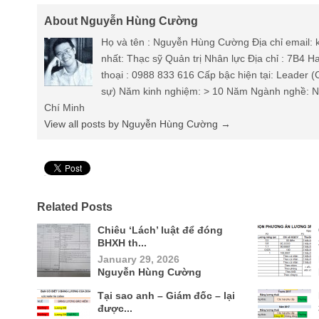
About Nguyễn Hùng Cường
Họ và tên : Nguyễn Hùng Cường Địa chỉ email
nhất: Thạc sỹ Quản trị Nhân lực Địa chỉ : 7B4 
thoại : 0988 833 616 Cấp bậc hiện tại: Leader 
sự) Năm kinh nghiệm: > 10 Năm Ngành nghề: Nh
Chí Minh
View all posts by Nguyễn Hùng Cường
→
Pin It
Related Posts
Chiêu ‘Lách’ luật để đóng
BHXH th...
January 29, 2026
Nguyễn Hùng Cường
Tại sao anh – Giám đốc – lại
được...