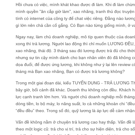
Hồi chưa có việc, mình khát khao được đi làm. Khi đi làm ch
mình quyền "ăn cắp giờ làm", xao nhãng, tranh thủ đọc truyệ
tính có internet của công ty để chat việc riêng. Đằng nào lươn
gì lớn nên chả cần cố gắng. Có Bạn nào từng giống mình, ở v
Ngay nay, làm chủ doanh nghiệp, mô típ quen thuộc của doanh 
xong thì trả lương. Người lao động thì chỉ muốn LƯƠNG ĐỀU,
xao nhãng, thái độ. 3 tháng sau đó lương được trả đủ cho thời
nhưng sự tin cậy mình dành cho bạn nhân viên đó đã không cò
dọa đuổi, để được ứng lương, khi không như ý lại lên review 
tháng mà Bạn xao nhãng, Bạn có được trả lương không?
Trong một giai đoạn dài, kiểu TUYỂN DỤNG - TRẢ LƯƠNG T
bây giờ, bối cảnh đã khác. Doanh thu không còn đều. Khách hà
lực cạnh tranh lớn hơn. Và người chủ doanh nghiệp mỗi tháng
dòng tiền, lo bộ máy, lo năng suất, lo cả những khoản chi “đề
“đều đều” theo. Trong số đó, quỹ lương là áp lực dễ cảm nhận
Vấn đề không nằm ở chuyện trả lương cao hay thấp. Vấn đề là
theo một logic cũ: trả cho vị trí, trả cho sự hiện diện, trả cho