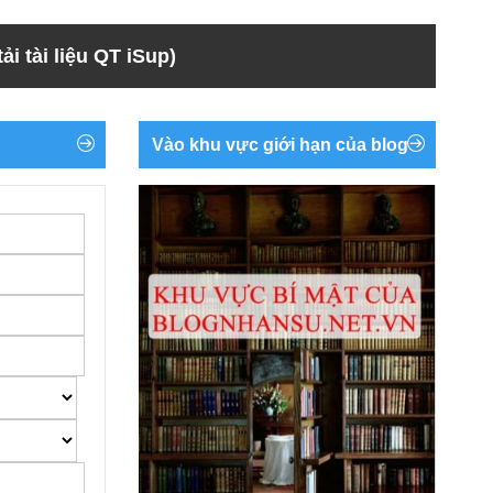
ải tài liệu QT iSup)
Vào khu vực giới hạn của blog