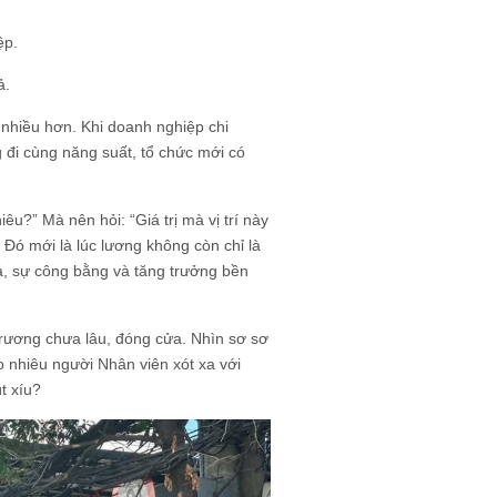
ệp.
ả.
 nhiều hơn. Khi doanh nghiệp chi
ng đi cùng năng suất, tổ chức mới có
iêu?” Mà nên hỏi: “Giá trị mà vị trí này
 Đó mới là lúc lương không còn chỉ là
ả, sự công bằng và tăng trưởng bền
 trương chưa lâu, đóng cửa. Nhìn sơ sơ
ao nhiêu người Nhân viên xót xa với
t xíu?