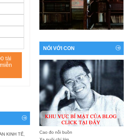
NÓI VỚI CON
Cao đo nỗi buồn
AN KINH TẾ,
Xa nuôi chí lớn