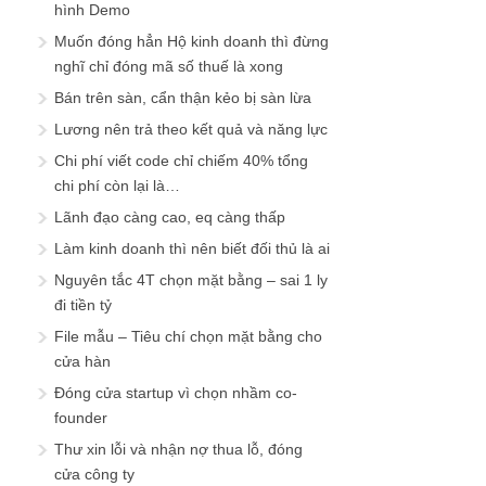
hình Demo
Muốn đóng hẳn Hộ kinh doanh thì đừng
nghĩ chỉ đóng mã số thuế là xong
Bán trên sàn, cẩn thận kẻo bị sàn lừa
Lương nên trả theo kết quả và năng lực
Chi phí viết code chỉ chiếm 40% tổng
chi phí còn lại là…
Lãnh đạo càng cao, eq càng thấp
Làm kinh doanh thì nên biết đối thủ là ai
Nguyên tắc 4T chọn mặt bằng – sai 1 ly
đi tiền tỷ
File mẫu – Tiêu chí chọn mặt bằng cho
cửa hàn
Đóng cửa startup vì chọn nhầm co-
founder
Thư xin lỗi và nhận nợ thua lỗ, đóng
cửa công ty