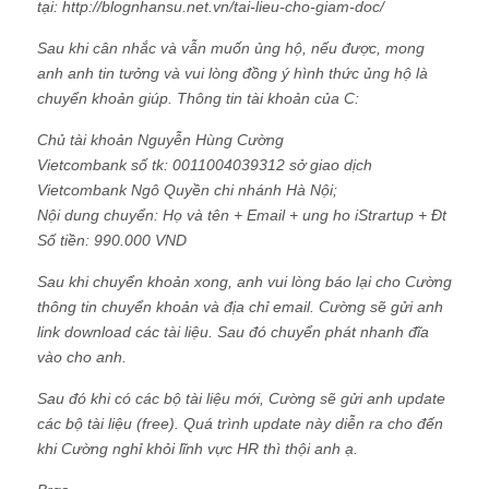
tại: http://blognhansu.net.vn/tai-lieu-cho-giam-doc/
Sau khi cân nhắc và vẫn muốn ủng hộ, nếu được, mong
anh anh tin tưởng và vui lòng đồng ý hình thức ủng hộ là
chuyển khoản giúp. Thông tin tài khoản của C:
Chủ tài khoản Nguyễn Hùng Cường
Vietcombank số tk: 0011004039312 sở giao dịch
Vietcombank Ngô Quyền chi nhánh Hà Nội;
Nội dung chuyển: Họ và tên + Email + ung ho iStrartup + Đt
Số tiền: 990.000 VND
Sau khi chuyển khoản xong, anh vui lòng báo lại cho Cường
thông tin chuyển khoản và địa chỉ email. Cường sẽ gửi anh
link download các tài liệu. Sau đó chuyển phát nhanh đĩa
vào cho anh.
Sau đó khi có các bộ tài liệu mới, Cường sẽ gửi anh update
các bộ tài liệu (free). Quá trình update này diễn ra cho đến
khi Cường nghỉ khỏi lĩnh vực HR thì thội anh ạ.