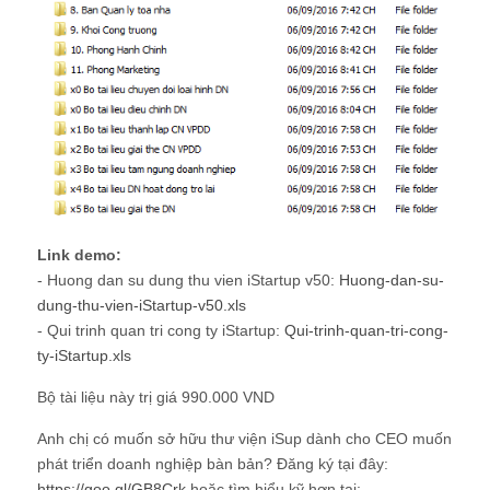
Link demo:
- Huong dan su dung thu vien iStartup v50:
Huong-dan-su-
dung-thu-vien-iStartup-v50.xls
- Qui trinh quan tri cong ty iStartup:
Qui-trinh-quan-tri-cong-
ty-iStartup.xls
Bộ tài liệu này trị giá 990.000 VND
Anh chị có muốn sở hữu thư viện iSup dành cho CEO muốn
phát triển doanh nghiệp bàn bản? Đăng ký tại đây:
https://goo.gl/GB8Crk
hoặc tìm hiểu kỹ hơn tại: