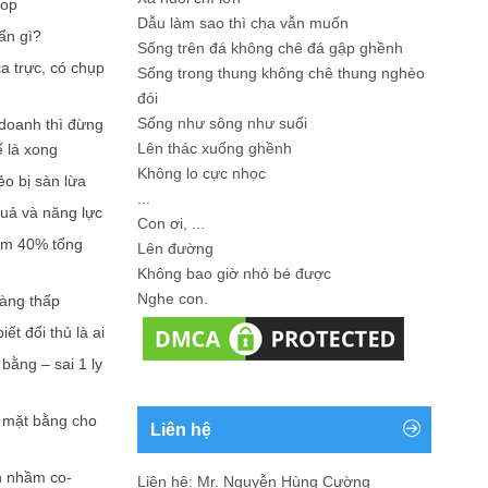
hop
Dẫu làm sao thì cha vẫn muốn
ẩn gì?
Sống trên đá không chê đá gập ghềnh
a trực, có chụp
Sống trong thung không chê thung nghèo
đói
Sống như sông như suối
doanh thì đừng
Lên thác xuống ghềnh
ế là xong
Không lo cực nhọc
ẻo bị sàn lừa
...
quả và năng lực
Con ơi, ...
iếm 40% tổng
Lên đường
Không bao giờ nhỏ bé được
Nghe con.
càng thấp
ết đối thủ là ai
bằng – sai 1 ly
n mặt bằng cho
Liên hệ
n nhầm co-
Liên hệ: Mr. Nguyễn Hùng Cường