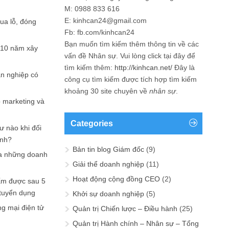
M: 0988 833 616
E: kinhcan24@gmail.com
hua lỗ, đóng
Fb: fb.com/kinhcan24
Bạn muốn tìm kiếm thêm thông tin về các
 10 năm xây
vấn đề
Nhân sự
. Vui lòng click tại đây để
tìm kiếm thêm:
http://kinhcan.net/
Đây là
ản nghiệp có
công cụ tìm kiếm được tích hợp tìm kiếm
khoảng 30 site chuyên về
nhân sự
.
p marketing và
Categories
ư nào khi đối
ạnh?
Bản tin blog Giám đốc
(9)
a những doanh
Giải thể doanh nghiệp
(11)
Hoạt động cộng đồng CEO
(2)
ấm được sau 5
 tuyển dụng
Khởi sự doanh nghiệp
(5)
ng mại điện tử
Quản trị Chiến lược – Điều hành
(25)
Quản trị Hành chính – Nhân sự – Tổng