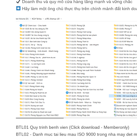
Doanh thu và quy mô cửa hàng tăng mạnh và vững chắc
Hãy làm một ông chủ thực thụ trên chính mảnh đất kinh do
BTL01 Quy trinh benh vien (Click download - Memberonly)
BTL02 - Danh muc tai lieu mau ISO 9000 trong nha may det m