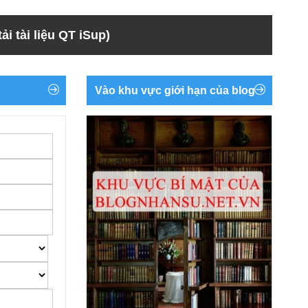
ải tài liệu QT iSup)
Vào khu vực giới hạn của blog