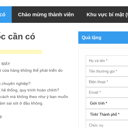
 có
Chào mừng thành viên
Khu vực bí mật (t
ốc cần có
Quà tặng
Ộ MÁY
 cửa hàng không thể phát triển do
g chuyên nghiệp?
hệ thống, quy trình hoàn chỉnh?
1 cách mà không theo như ý bạn muốn.
làm sai sót ở đâu không.
p