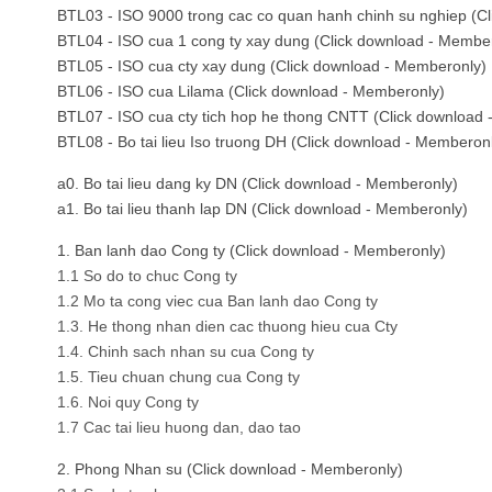
BTL03 - ISO 9000 trong cac co quan hanh chinh su nghiep (C
BTL04 - ISO cua 1 cong ty xay dung (Click download - Membe
BTL05 - ISO cua cty xay dung (Click download - Memberonly)
BTL06 - ISO cua Lilama (Click download - Memberonly)
BTL07 - ISO cua cty tich hop he thong CNTT (Click download
BTL08 - Bo tai lieu Iso truong DH (Click download - Memberon
a0. Bo tai lieu dang ky DN (Click download - Memberonly)
a1. Bo tai lieu thanh lap DN (Click download - Memberonly)
1. Ban lanh dao Cong ty (Click download - Memberonly)
1.1 So do to chuc Cong ty
1.2 Mo ta cong viec cua Ban lanh dao Cong ty
1.3. He thong nhan dien cac thuong hieu cua Cty
1.4. Chinh sach nhan su cua Cong ty
1.5. Tieu chuan chung cua Cong ty
1.6. Noi quy Cong ty
1.7 Cac tai lieu huong dan, dao tao
2. Phong Nhan su (Click download - Memberonly)