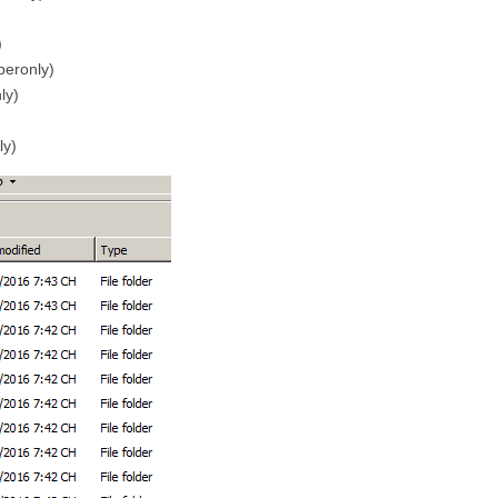
)
beronly)
ly)
ly)