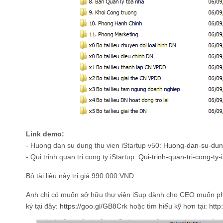
Link demo:
- Huong dan su dung thu vien iStartup v50:
Huong-dan-su-dung
- Qui trinh quan tri cong ty iStartup:
Qui-trinh-quan-tri-cong-ty-i
Bộ tài liệu này trị giá 990.000 VND
Anh chị có muốn sở hữu thư viện iSup dành cho CEO muốn ph
ký tại đây:
https://goo.gl/GB8Crk
hoặc tìm hiểu kỹ hơn tại:
http