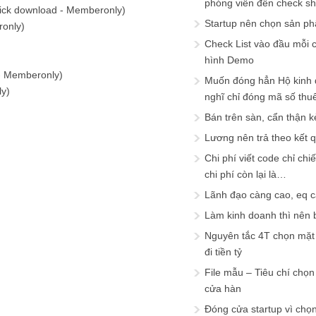
phóng viên đến check s
lick download - Memberonly)
Startup nên chọn sản ph
ronly)
Check List vào đầu mỗi c
hình Demo
 - Memberonly)
Muốn đóng hẳn Hộ kinh 
ly)
nghĩ chỉ đóng mã số thu
Bán trên sàn, cẩn thận k
Lương nên trả theo kết 
Chi phí viết code chỉ ch
chi phí còn lại là…
Lãnh đạo càng cao, eq 
Làm kinh doanh thì nên bi
Nguyên tắc 4T chọn mặt 
đi tiền tỷ
File mẫu – Tiêu chí chọ
cửa hàn
Đóng cửa startup vì chọ