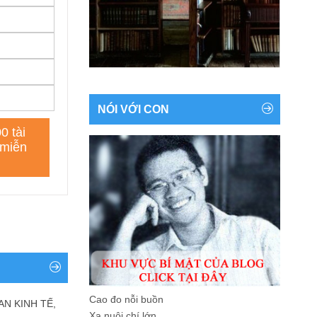
NÓI VỚI CON
Cao đo nỗi buồn
AN KINH TẾ,
Xa nuôi chí lớn