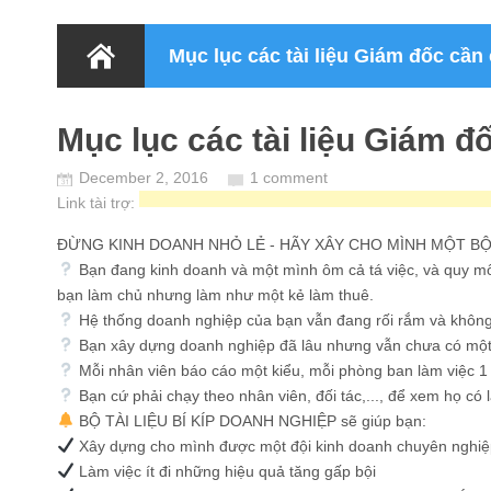
Mục lục các tài liệu Giám đốc cần
Mục lục các tài liệu Giám đ
December 2, 2016
1 comment
Link tài trợ:
ĐỪNG KINH DOANH NHỎ LẺ - HÃY XÂY CHO MÌNH MỘT B
Bạn đang kinh doanh và một mình ôm cả tá việc, và quy mô
bạn làm chủ nhưng làm như một kẻ làm thuê.
Hệ thống doanh nghiệp của bạn vẫn đang rối rắm và khôn
Bạn xây dựng doanh nghiệp đã lâu nhưng vẫn chưa có một 
Mỗi nhân viên báo cáo một kiểu, mỗi phòng ban làm việc 
Bạn cứ phải chạy theo nhân viên, đối tác,..., để xem họ có 
BỘ TÀI LIỆU BÍ KÍP DOANH NGHIỆP sẽ giúp bạn:
Xây dựng cho mình được một đội kinh doanh chuyên nghiệ
Làm việc ít đi những hiệu quả tăng gấp bội