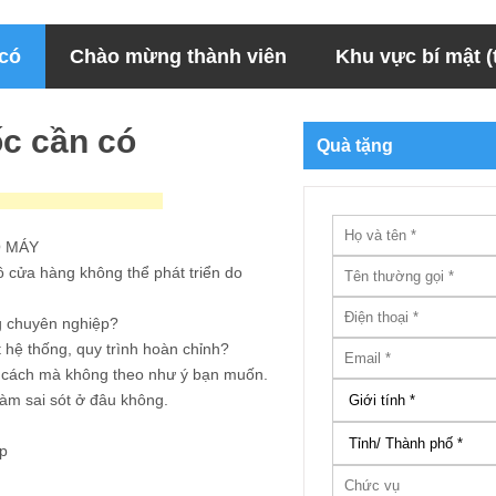
 có
Chào mừng thành viên
Khu vực bí mật (t
ốc cần có
Quà tặng
Ộ MÁY
 cửa hàng không thể phát triển do
g chuyên nghiệp?
hệ thống, quy trình hoàn chỉnh?
1 cách mà không theo như ý bạn muốn.
làm sai sót ở đâu không.
p