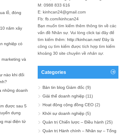
M: 0988 833 616
E: kinhcan24@gmail.com
hua lỗ, đóng
Fb: fb.com/kinhcan24
Bạn muốn tìm kiếm thêm thông tin về các
 10 năm xây
vấn đề
Nhân sự
. Vui lòng click tại đây để
tìm kiếm thêm:
http://kinhcan.net/
Đây là
ản nghiệp có
công cụ tìm kiếm được tích hợp tìm kiếm
khoảng 30 site chuyên về
nhân sự
.
p marketing và
Categories
ư nào khi đối
ạnh?
Bản tin blog Giám đốc
(9)
a những doanh
Giải thể doanh nghiệp
(11)
Hoạt động cộng đồng CEO
(2)
ấm được sau 5
 tuyển dụng
Khởi sự doanh nghiệp
(5)
ng mại điện tử
Quản trị Chiến lược – Điều hành
(25)
Quản trị Hành chính – Nhân sự – Tổng