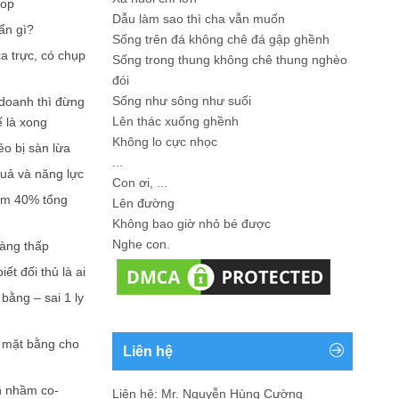
hop
Dẫu làm sao thì cha vẫn muốn
ẩn gì?
Sống trên đá không chê đá gập ghềnh
a trực, có chụp
Sống trong thung không chê thung nghèo
đói
Sống như sông như suối
doanh thì đừng
Lên thác xuống ghềnh
ế là xong
Không lo cực nhọc
ẻo bị sàn lừa
...
quả và năng lực
Con ơi, ...
iếm 40% tổng
Lên đường
Không bao giờ nhỏ bé được
Nghe con.
càng thấp
ết đối thủ là ai
bằng – sai 1 ly
n mặt bằng cho
Liên hệ
n nhầm co-
Liên hệ: Mr. Nguyễn Hùng Cường