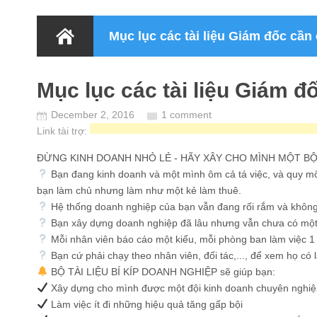
Mục lục các tài liệu Giám đốc cần
Mục lục các tài liệu Giám đ
December 2, 2016
1 comment
Link tài trợ:
ĐỪNG KINH DOANH NHỎ LẺ - HÃY XÂY CHO MÌNH MỘT B
Bạn đang kinh doanh và một mình ôm cả tá việc, và quy mô
bạn làm chủ nhưng làm như một kẻ làm thuê.
Hệ thống doanh nghiệp của bạn vẫn đang rối rắm và khôn
Bạn xây dựng doanh nghiệp đã lâu nhưng vẫn chưa có một 
Mỗi nhân viên báo cáo một kiểu, mỗi phòng ban làm việc 
Bạn cứ phải chạy theo nhân viên, đối tác,..., để xem họ có 
BỘ TÀI LIỆU BÍ KÍP DOANH NGHIỆP sẽ giúp bạn:
Xây dựng cho mình được một đội kinh doanh chuyên nghiệ
Làm việc ít đi những hiệu quả tăng gấp bội