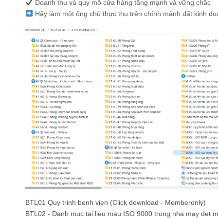
Doanh thu và quy mô cửa hàng tăng mạnh và vững chắc
Hãy làm một ông chủ thực thụ trên chính mảnh đất kinh do
BTL01 Quy trinh benh vien (Click download - Memberonly)
BTL02 - Danh muc tai lieu mau ISO 9000 trong nha may det m