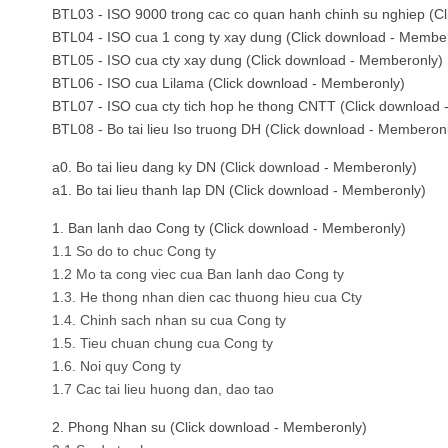
BTL03 - ISO 9000 trong cac co quan hanh chinh su nghiep (C
BTL04 - ISO cua 1 cong ty xay dung (Click download - Membe
BTL05 - ISO cua cty xay dung (Click download - Memberonly)
BTL06 - ISO cua Lilama (Click download - Memberonly)
BTL07 - ISO cua cty tich hop he thong CNTT (Click download
BTL08 - Bo tai lieu Iso truong DH (Click download - Memberon
a0. Bo tai lieu dang ky DN (Click download - Memberonly)
a1. Bo tai lieu thanh lap DN (Click download - Memberonly)
1. Ban lanh dao Cong ty (Click download - Memberonly)
1.1 So do to chuc Cong ty
1.2 Mo ta cong viec cua Ban lanh dao Cong ty
1.3. He thong nhan dien cac thuong hieu cua Cty
1.4. Chinh sach nhan su cua Cong ty
1.5. Tieu chuan chung cua Cong ty
1.6. Noi quy Cong ty
1.7 Cac tai lieu huong dan, dao tao
2. Phong Nhan su (Click download - Memberonly)