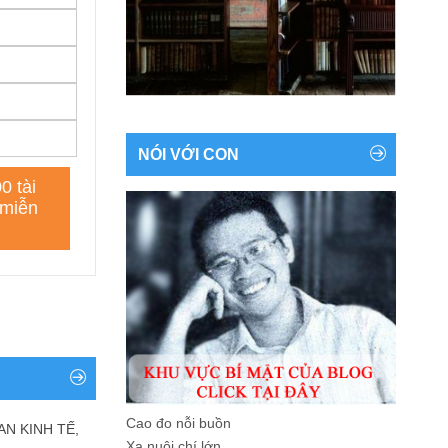
NÓI VỚI CON
Cao đo nỗi buồn
AN KINH TẾ,
Xa nuôi chí lớn