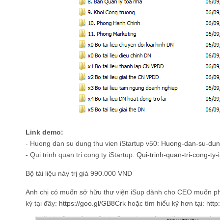
Link demo:
- Huong dan su dung thu vien iStartup v50:
Huong-dan-su-dung
- Qui trinh quan tri cong ty iStartup:
Qui-trinh-quan-tri-cong-ty-i
Bộ tài liệu này trị giá 990.000 VND
Anh chị có muốn sở hữu thư viện iSup dành cho CEO muốn ph
ký tại đây:
https://goo.gl/GB8Crk
hoặc tìm hiểu kỹ hơn tại:
http