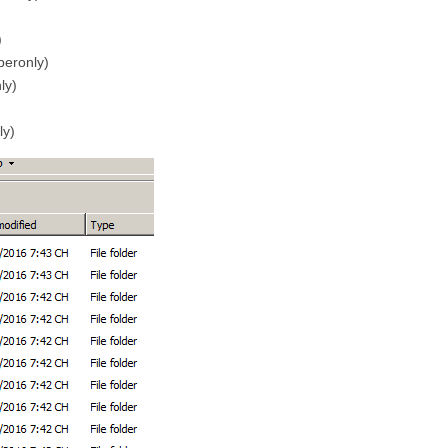
)
beronly)
ly)
ly)