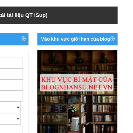
ải tài liệu QT iSup)
Vào khu vực giới hạn của blog