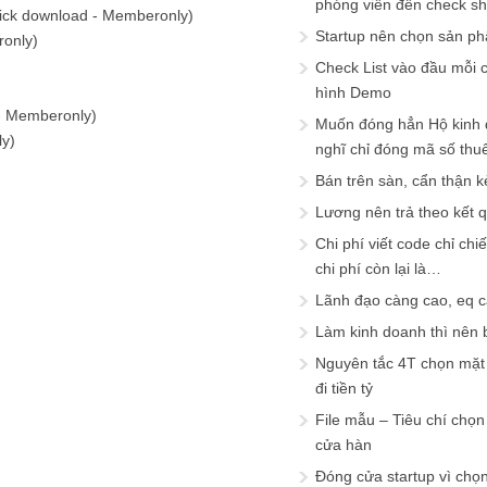
phóng viên đến check s
lick download - Memberonly)
Startup nên chọn sản ph
ronly)
Check List vào đầu mỗi c
hình Demo
 - Memberonly)
Muốn đóng hẳn Hộ kinh 
ly)
nghĩ chỉ đóng mã số thu
Bán trên sàn, cẩn thận k
Lương nên trả theo kết 
Chi phí viết code chỉ ch
chi phí còn lại là…
Lãnh đạo càng cao, eq 
Làm kinh doanh thì nên bi
Nguyên tắc 4T chọn mặt 
đi tiền tỷ
File mẫu – Tiêu chí chọ
cửa hàn
Đóng cửa startup vì chọ