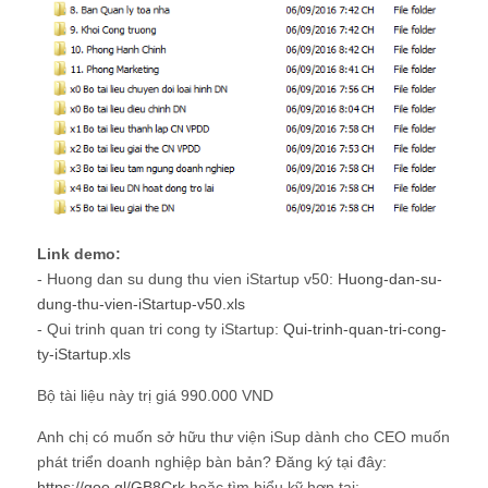
Link demo:
- Huong dan su dung thu vien iStartup v50:
Huong-dan-su-
dung-thu-vien-iStartup-v50.xls
- Qui trinh quan tri cong ty iStartup:
Qui-trinh-quan-tri-cong-
ty-iStartup.xls
Bộ tài liệu này trị giá 990.000 VND
Anh chị có muốn sở hữu thư viện iSup dành cho CEO muốn
phát triển doanh nghiệp bàn bản? Đăng ký tại đây:
https://goo.gl/GB8Crk
hoặc tìm hiểu kỹ hơn tại: