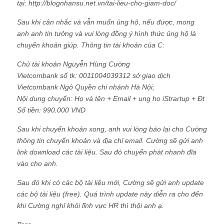
tại: http://blognhansu.net.vn/tai-lieu-cho-giam-doc/
Sau khi cân nhắc và vẫn muốn ủng hộ, nếu được, mong
anh anh tin tưởng và vui lòng đồng ý hình thức ủng hộ là
chuyển khoản giúp. Thông tin tài khoản của C:
Chủ tài khoản Nguyễn Hùng Cường
Vietcombank số tk: 0011004039312 sở giao dịch
Vietcombank Ngô Quyền chi nhánh Hà Nội;
Nội dung chuyển: Họ và tên + Email + ung ho iStrartup + Đt
Số tiền: 990.000 VND
Sau khi chuyển khoản xong, anh vui lòng báo lại cho Cường
thông tin chuyển khoản và địa chỉ email. Cường sẽ gửi anh
link download các tài liệu. Sau đó chuyển phát nhanh đĩa
vào cho anh.
Sau đó khi có các bộ tài liệu mới, Cường sẽ gửi anh update
các bộ tài liệu (free). Quá trình update này diễn ra cho đến
khi Cường nghỉ khỏi lĩnh vực HR thì thội anh ạ.