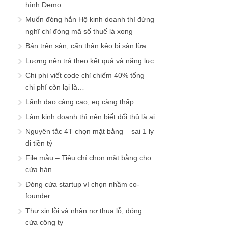
hình Demo
Muốn đóng hẳn Hộ kinh doanh thì đừng
nghĩ chỉ đóng mã số thuế là xong
Bán trên sàn, cẩn thận kẻo bị sàn lừa
Lương nên trả theo kết quả và năng lực
Chi phí viết code chỉ chiếm 40% tổng
chi phí còn lại là…
Lãnh đạo càng cao, eq càng thấp
Làm kinh doanh thì nên biết đối thủ là ai
Nguyên tắc 4T chọn mặt bằng – sai 1 ly
đi tiền tỷ
File mẫu – Tiêu chí chọn mặt bằng cho
cửa hàn
Đóng cửa startup vì chọn nhầm co-
founder
Thư xin lỗi và nhận nợ thua lỗ, đóng
cửa công ty