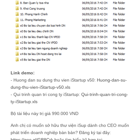
Link demo:
- Huong dan su dung thu vien iStartup v50:
Huong-dan-su-
dung-thu-vien-iStartup-v50.xls
- Qui trinh quan tri cong ty iStartup:
Qui-trinh-quan-tri-cong-
ty-iStartup.xls
Bộ tài liệu này trị giá 990.000 VND
Anh chị có muốn sở hữu thư viện iSup dành cho CEO muốn
phát triển doanh nghiệp bàn bản? Đăng ký tại đây:
https://goo.gl/GB8Crk
hoặc tìm hiểu kỹ hơn tại: