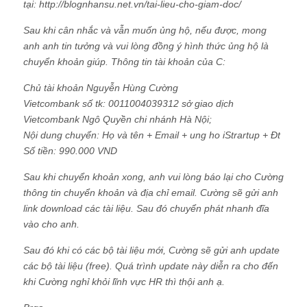
tại: http://blognhansu.net.vn/tai-lieu-cho-giam-doc/
Sau khi cân nhắc và vẫn muốn ủng hộ, nếu được, mong
anh anh tin tưởng và vui lòng đồng ý hình thức ủng hộ là
chuyển khoản giúp. Thông tin tài khoản của C:
Chủ tài khoản Nguyễn Hùng Cường
Vietcombank số tk: 0011004039312 sở giao dịch
Vietcombank Ngô Quyền chi nhánh Hà Nội;
Nội dung chuyển: Họ và tên + Email + ung ho iStrartup + Đt
Số tiền: 990.000 VND
Sau khi chuyển khoản xong, anh vui lòng báo lại cho Cường
thông tin chuyển khoản và địa chỉ email. Cường sẽ gửi anh
link download các tài liệu. Sau đó chuyển phát nhanh đĩa
vào cho anh.
Sau đó khi có các bộ tài liệu mới, Cường sẽ gửi anh update
các bộ tài liệu (free). Quá trình update này diễn ra cho đến
khi Cường nghỉ khỏi lĩnh vực HR thì thội anh ạ.