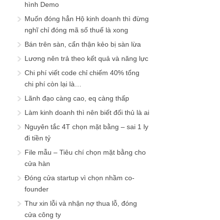
hình Demo
Muốn đóng hẳn Hộ kinh doanh thì đừng
nghĩ chỉ đóng mã số thuế là xong
Bán trên sàn, cẩn thận kẻo bị sàn lừa
Lương nên trả theo kết quả và năng lực
Chi phí viết code chỉ chiếm 40% tổng
chi phí còn lại là…
Lãnh đạo càng cao, eq càng thấp
Làm kinh doanh thì nên biết đối thủ là ai
Nguyên tắc 4T chọn mặt bằng – sai 1 ly
đi tiền tỷ
File mẫu – Tiêu chí chọn mặt bằng cho
cửa hàn
Đóng cửa startup vì chọn nhầm co-
founder
Thư xin lỗi và nhận nợ thua lỗ, đóng
cửa công ty