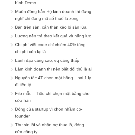
hình Demo
Muốn đóng hẳn Hộ kinh doanh thì đừng
nghĩ chỉ đóng mã số thuế là xong
Bán trên sàn, cẩn thận kẻo bị sàn lừa
Lương nên trả theo kết quả và năng lực
Chi phí viết code chỉ chiếm 40% tổng
chi phí còn lại là…
Lãnh đạo càng cao, eq càng thấp
Làm kinh doanh thì nên biết đối thủ là ai
Nguyên tắc 4T chọn mặt bằng – sai 1 ly
đi tiền tỷ
File mẫu – Tiêu chí chọn mặt bằng cho
cửa hàn
Đóng cửa startup vì chọn nhầm co-
founder
Thư xin lỗi và nhận nợ thua lỗ, đóng
cửa công ty