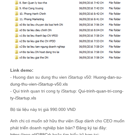
Link demo:
- Huong dan su dung thu vien iStartup v50:
Huong-dan-su-
dung-thu-vien-iStartup-v50.xls
- Qui trinh quan tri cong ty iStartup:
Qui-trinh-quan-tri-cong-
ty-iStartup.xls
Bộ tài liệu này trị giá 990.000 VND
Anh chị có muốn sở hữu thư viện iSup dành cho CEO muốn
phát triển doanh nghiệp bàn bản? Đăng ký tại đây:
https://goo.gl/GB8Crk
hoặc tìm hiểu kỹ hơn tại: