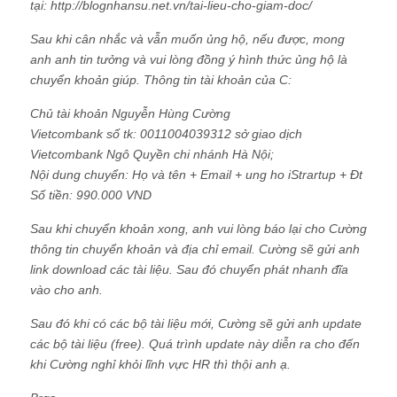
tại: http://blognhansu.net.vn/tai-lieu-cho-giam-doc/
Sau khi cân nhắc và vẫn muốn ủng hộ, nếu được, mong
anh anh tin tưởng và vui lòng đồng ý hình thức ủng hộ là
chuyển khoản giúp. Thông tin tài khoản của C:
Chủ tài khoản Nguyễn Hùng Cường
Vietcombank số tk: 0011004039312 sở giao dịch
Vietcombank Ngô Quyền chi nhánh Hà Nội;
Nội dung chuyển: Họ và tên + Email + ung ho iStrartup + Đt
Số tiền: 990.000 VND
Sau khi chuyển khoản xong, anh vui lòng báo lại cho Cường
thông tin chuyển khoản và địa chỉ email. Cường sẽ gửi anh
link download các tài liệu. Sau đó chuyển phát nhanh đĩa
vào cho anh.
Sau đó khi có các bộ tài liệu mới, Cường sẽ gửi anh update
các bộ tài liệu (free). Quá trình update này diễn ra cho đến
khi Cường nghỉ khỏi lĩnh vực HR thì thội anh ạ.