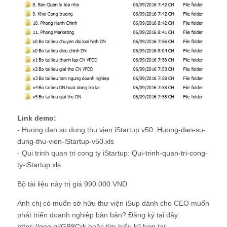
Link demo:
- Huong dan su dung thu vien iStartup v50:
Huong-dan-su-
dung-thu-vien-iStartup-v50.xls
- Qui trinh quan tri cong ty iStartup:
Qui-trinh-quan-tri-cong-
ty-iStartup.xls
Bộ tài liệu này trị giá 990.000 VND
Anh chị có muốn sở hữu thư viện iSup dành cho CEO muốn
phát triển doanh nghiệp bàn bản? Đăng ký tại đây:
https://goo.gl/GB8Crk
hoặc tìm hiểu kỹ hơn tại: