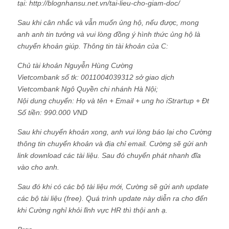
tại: http://blognhansu.net.vn/tai-lieu-cho-giam-doc/
Sau khi cân nhắc và vẫn muốn ủng hộ, nếu được, mong
anh anh tin tưởng và vui lòng đồng ý hình thức ủng hộ là
chuyển khoản giúp. Thông tin tài khoản của C:
Chủ tài khoản Nguyễn Hùng Cường
Vietcombank số tk: 0011004039312 sở giao dịch
Vietcombank Ngô Quyền chi nhánh Hà Nội;
Nội dung chuyển: Họ và tên + Email + ung ho iStrartup + Đt
Số tiền: 990.000 VND
Sau khi chuyển khoản xong, anh vui lòng báo lại cho Cường
thông tin chuyển khoản và địa chỉ email. Cường sẽ gửi anh
link download các tài liệu. Sau đó chuyển phát nhanh đĩa
vào cho anh.
Sau đó khi có các bộ tài liệu mới, Cường sẽ gửi anh update
các bộ tài liệu (free). Quá trình update này diễn ra cho đến
khi Cường nghỉ khỏi lĩnh vực HR thì thội anh ạ.