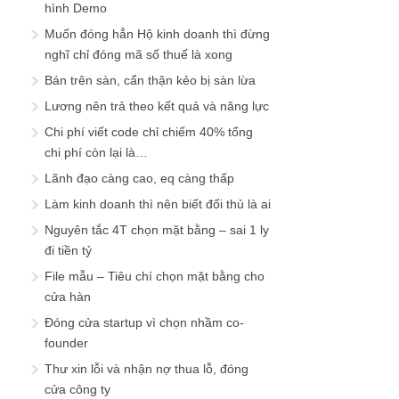
hình Demo
Muốn đóng hẳn Hộ kinh doanh thì đừng
nghĩ chỉ đóng mã số thuế là xong
Bán trên sàn, cẩn thận kẻo bị sàn lừa
Lương nên trả theo kết quả và năng lực
Chi phí viết code chỉ chiếm 40% tổng
chi phí còn lại là…
Lãnh đạo càng cao, eq càng thấp
Làm kinh doanh thì nên biết đối thủ là ai
Nguyên tắc 4T chọn mặt bằng – sai 1 ly
đi tiền tỷ
File mẫu – Tiêu chí chọn mặt bằng cho
cửa hàn
Đóng cửa startup vì chọn nhầm co-
founder
Thư xin lỗi và nhận nợ thua lỗ, đóng
cửa công ty