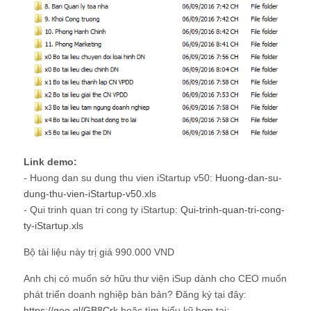
Link demo:
- Huong dan su dung thu vien iStartup v50:
Huong-dan-su-
dung-thu-vien-iStartup-v50.xls
- Qui trinh quan tri cong ty iStartup:
Qui-trinh-quan-tri-cong-
ty-iStartup.xls
Bộ tài liệu này trị giá 990.000 VND
Anh chị có muốn sở hữu thư viện iSup dành cho CEO muốn
phát triển doanh nghiệp bàn bản? Đăng ký tại đây:
https://goo.gl/GB8Crk
hoặc tìm hiểu kỹ hơn tại: