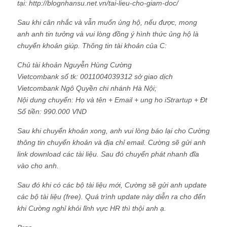
tại: http://blognhansu.net.vn/tai-lieu-cho-giam-doc/
Sau khi cân nhắc và vẫn muốn ủng hộ, nếu được, mong
anh anh tin tưởng và vui lòng đồng ý hình thức ủng hộ là
chuyển khoản giúp. Thông tin tài khoản của C:
Chủ tài khoản Nguyễn Hùng Cường
Vietcombank số tk: 0011004039312 sở giao dịch
Vietcombank Ngô Quyền chi nhánh Hà Nội;
Nội dung chuyển: Họ và tên + Email + ung ho iStrartup + Đt
Số tiền: 990.000 VND
Sau khi chuyển khoản xong, anh vui lòng báo lại cho Cường
thông tin chuyển khoản và địa chỉ email. Cường sẽ gửi anh
link download các tài liệu. Sau đó chuyển phát nhanh đĩa
vào cho anh.
Sau đó khi có các bộ tài liệu mới, Cường sẽ gửi anh update
các bộ tài liệu (free). Quá trình update này diễn ra cho đến
khi Cường nghỉ khỏi lĩnh vực HR thì thội anh ạ.