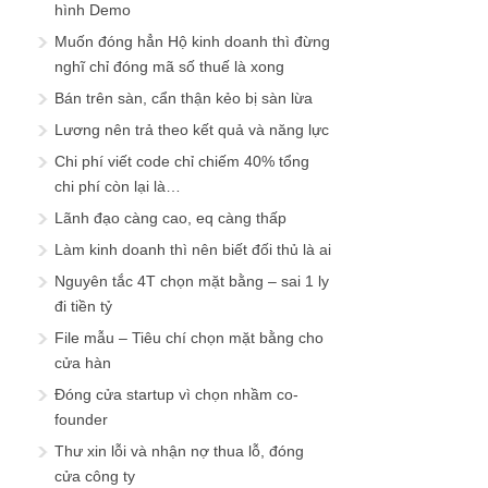
hình Demo
Muốn đóng hẳn Hộ kinh doanh thì đừng
nghĩ chỉ đóng mã số thuế là xong
Bán trên sàn, cẩn thận kẻo bị sàn lừa
Lương nên trả theo kết quả và năng lực
Chi phí viết code chỉ chiếm 40% tổng
chi phí còn lại là…
Lãnh đạo càng cao, eq càng thấp
Làm kinh doanh thì nên biết đối thủ là ai
Nguyên tắc 4T chọn mặt bằng – sai 1 ly
đi tiền tỷ
File mẫu – Tiêu chí chọn mặt bằng cho
cửa hàn
Đóng cửa startup vì chọn nhầm co-
founder
Thư xin lỗi và nhận nợ thua lỗ, đóng
cửa công ty