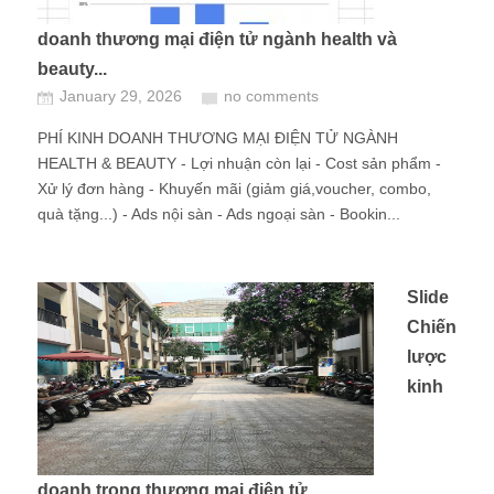
doanh thương mại điện tử ngành health và
beauty...
January 29, 2026
no comments
PHÍ KINH DOANH THƯƠNG MẠI ĐIỆN TỬ NGÀNH
HEALTH & BEAUTY - Lợi nhuận còn lại - Cost sản phẩm -
Xử lý đơn hàng - Khuyến mãi (giảm giá,voucher, combo,
quà tặng...) - Ads nội sàn - Ads ngoại sàn - Bookin...
Slide
Chiến
lược
kinh
doanh trong thương mại điện tử