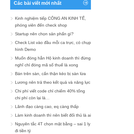
Các bài viết mới nhất
Kinh nghiệm tiếp CÔNG AN KINH TẾ,
phóng viên đến check shop
Startup nên chọn sản phẩn gì?
Check List vào đầu mỗi ca trực, có chụp
hình Demo
Muốn đóng hẳn Hộ kinh doanh thì đừng
nghĩ chỉ đóng mã số thuế là xong
Bán trên sàn, cẩn thận kẻo bị sàn lừa
Lương nên trả theo kết quả và năng lực
Chi phí viết code chỉ chiếm 40% tổng
chi phí còn lại là…
Lãnh đạo càng cao, eq càng thấp
Làm kinh doanh thì nên biết đối thủ là ai
Nguyên tắc 4T chọn mặt bằng – sai 1 ly
đi tiền tỷ