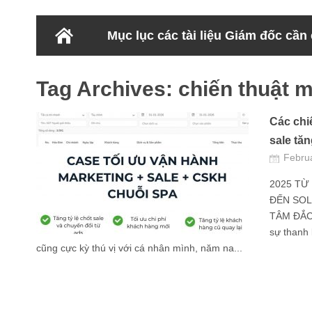
Mục lục các tài liệu Giám đốc cần
Tag Archives:
chiến thuật m
Các chi
sale tă
Febru
2025 TỪ
ĐẾN SOL
TÂM ĐẮC 
sự thanh 
cũng cực kỳ thú vị với cá nhân mình, năm na...