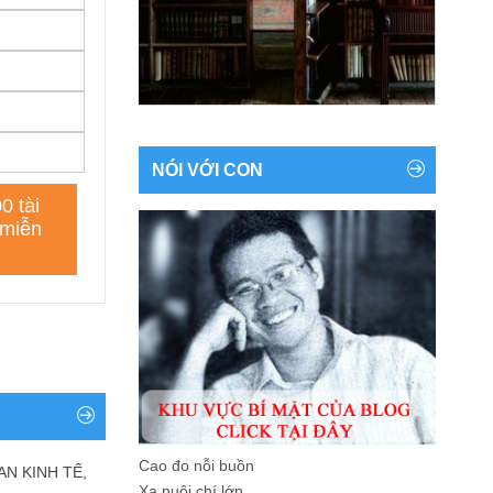
NÓI VỚI CON
Cao đo nỗi buồn
AN KINH TẾ,
Xa nuôi chí lớn