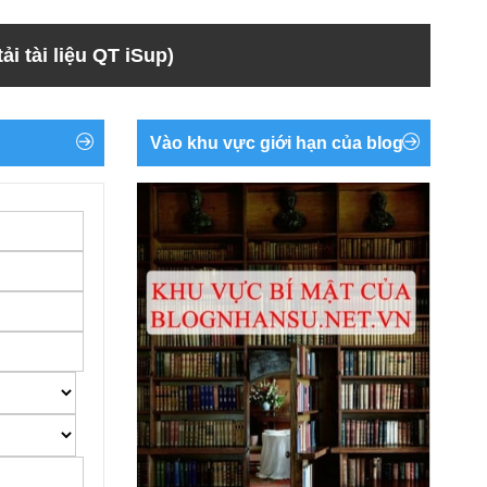
ải tài liệu QT iSup)
Vào khu vực giới hạn của blog