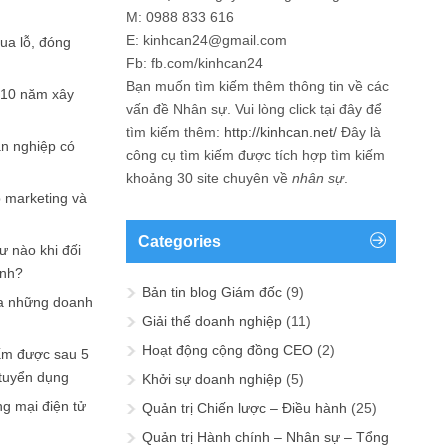
M: 0988 833 616
E: kinhcan24@gmail.com
hua lỗ, đóng
Fb: fb.com/kinhcan24
Bạn muốn tìm kiếm thêm thông tin về các
 10 năm xây
vấn đề
Nhân sự
. Vui lòng click tại đây để
tìm kiếm thêm:
http://kinhcan.net/
Đây là
ản nghiệp có
công cụ tìm kiếm được tích hợp tìm kiếm
khoảng 30 site chuyên về
nhân sự
.
p marketing và
Categories
ư nào khi đối
ạnh?
Bản tin blog Giám đốc
(9)
a những doanh
Giải thể doanh nghiệp
(11)
Hoạt động cộng đồng CEO
(2)
ấm được sau 5
 tuyển dụng
Khởi sự doanh nghiệp
(5)
ng mại điện tử
Quản trị Chiến lược – Điều hành
(25)
Quản trị Hành chính – Nhân sự – Tổng