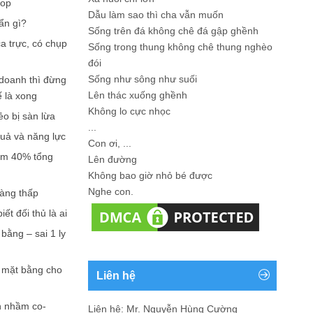
hop
Dẫu làm sao thì cha vẫn muốn
ẩn gì?
Sống trên đá không chê đá gập ghềnh
a trực, có chụp
Sống trong thung không chê thung nghèo
đói
Sống như sông như suối
doanh thì đừng
Lên thác xuống ghềnh
ế là xong
Không lo cực nhọc
ẻo bị sàn lừa
...
quả và năng lực
Con ơi, ...
iếm 40% tổng
Lên đường
Không bao giờ nhỏ bé được
Nghe con.
càng thấp
ết đối thủ là ai
bằng – sai 1 ly
n mặt bằng cho
Liên hệ
n nhầm co-
Liên hệ: Mr. Nguyễn Hùng Cường