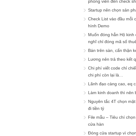
phóng viên đến check s
Startup nên chọn sản ph
Check List vào đầu mỗi c
hình Demo
Muốn đóng hẳn Hộ kinh 
nghĩ chỉ đóng mã số thu
Bán trên sàn, cẩn thận k
Lương nên trả theo kết 
Chi phí viết code chỉ ch
chi phí còn lại là…
Lãnh đạo càng cao, eq 
Làm kinh doanh thì nên bi
Nguyên tắc 4T chọn mặt 
đi tiền tỷ
File mẫu – Tiêu chí chọ
cửa hàn
Đóng cửa startup vì chọ