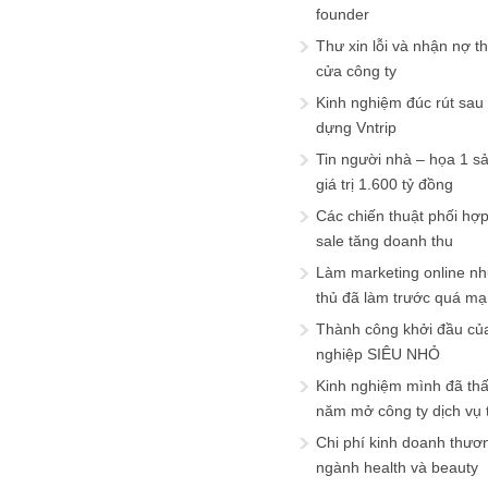
founder
Thư xin lỗi và nhận nợ t
cửa công ty
Kinh nghiệm đúc rút sau
dựng Vntrip
Tin người nhà – họa 1 s
giá trị 1.600 tỷ đồng
Các chiến thuật phối hợ
sale tăng doanh thu
Làm marketing online nh
thủ đã làm trước quá m
Thành công khởi đầu củ
nghiệp SIÊU NHỎ
Kinh nghiệm mình đã th
năm mở công ty dịch vụ
Chi phí kinh doanh thươ
ngành health và beauty