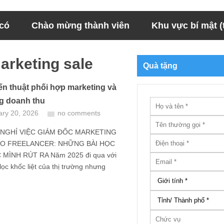
 có
Chào mừng thành viên
Khu vực bí mật (t
arketing sale
Quà tặng
ến thuật phối hợp marketing và
ng doanh thu
ary 20, 2026
no comments
 NGHỈ VIỆC GIÁM ĐỐC MARKETING
O FREELANCER: NHỮNG BÀI HỌC
MÌNH RÚT RA Năm 2025 đi qua với
lọc khốc liệt của thị trường nhưng