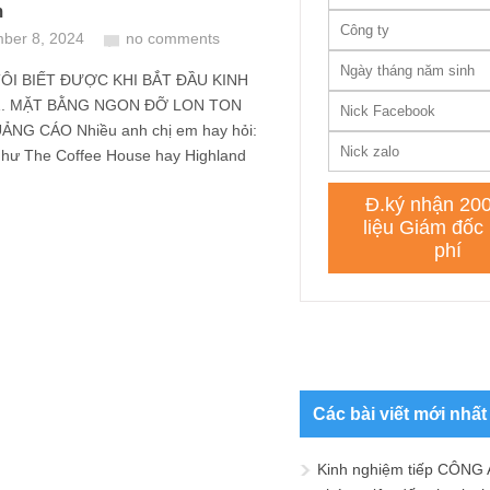
m
ber 8, 2024
no comments
TÔI BIẾT ĐƯỢC KHI BẮT ĐẦU KINH
. MẶT BẰNG NGON ĐỠ LON TON
NG CÁO Nhiều anh chị em hay hỏi:
như The Coffee House hay Highland
Các bài viết mới nhất
Kinh nghiệm tiếp CÔNG 