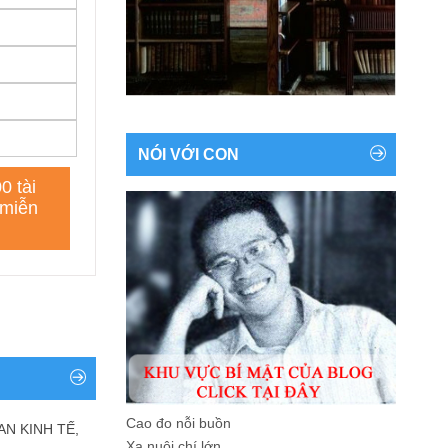
NÓI VỚI CON
Cao đo nỗi buồn
AN KINH TẾ,
Xa nuôi chí lớn