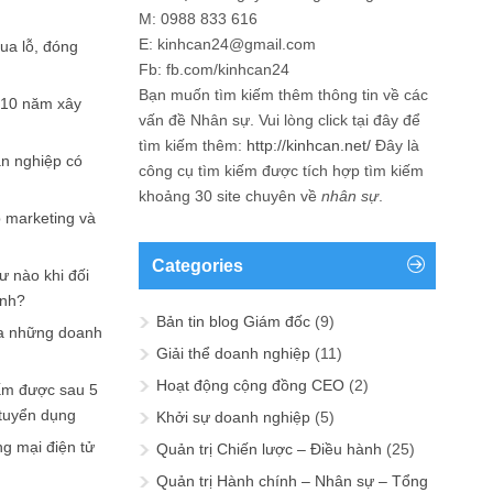
M: 0988 833 616
E: kinhcan24@gmail.com
hua lỗ, đóng
Fb: fb.com/kinhcan24
Bạn muốn tìm kiếm thêm thông tin về các
 10 năm xây
vấn đề
Nhân sự
. Vui lòng click tại đây để
tìm kiếm thêm:
http://kinhcan.net/
Đây là
ản nghiệp có
công cụ tìm kiếm được tích hợp tìm kiếm
khoảng 30 site chuyên về
nhân sự
.
p marketing và
Categories
ư nào khi đối
ạnh?
Bản tin blog Giám đốc
(9)
a những doanh
Giải thể doanh nghiệp
(11)
Hoạt động cộng đồng CEO
(2)
ấm được sau 5
 tuyển dụng
Khởi sự doanh nghiệp
(5)
ng mại điện tử
Quản trị Chiến lược – Điều hành
(25)
Quản trị Hành chính – Nhân sự – Tổng