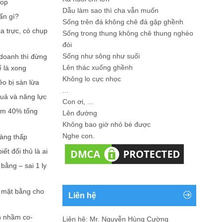
hop
Dẫu làm sao thì cha vẫn muốn
ẩn gì?
Sống trên đá không chê đá gập ghềnh
a trực, có chụp
Sống trong thung không chê thung nghèo
đói
Sống như sông như suối
doanh thì đừng
Lên thác xuống ghềnh
ế là xong
Không lo cực nhọc
ẻo bị sàn lừa
...
quả và năng lực
Con ơi, ...
iếm 40% tổng
Lên đường
Không bao giờ nhỏ bé được
Nghe con.
càng thấp
ết đối thủ là ai
bằng – sai 1 ly
n mặt bằng cho
Liên hệ
n nhầm co-
Liên hệ: Mr. Nguyễn Hùng Cường