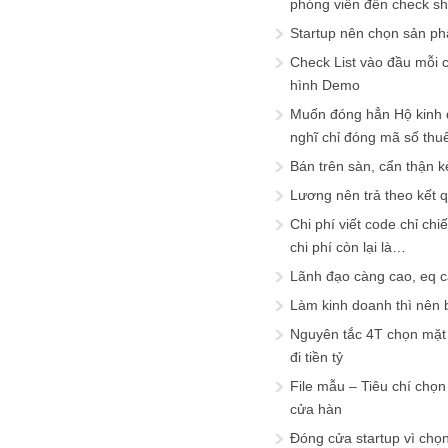
phóng viên đến check s
Startup nên chọn sản ph
Check List vào đầu mỗi c
hình Demo
Muốn đóng hẳn Hộ kinh 
nghĩ chỉ đóng mã số thu
Bán trên sàn, cẩn thận k
Lương nên trả theo kết 
Chi phí viết code chỉ ch
chi phí còn lại là…
Lãnh đạo càng cao, eq 
Làm kinh doanh thì nên bi
Nguyên tắc 4T chọn mặt 
đi tiền tỷ
File mẫu – Tiêu chí chọ
cửa hàn
Đóng cửa startup vì chọ