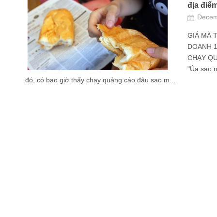
địa điể
Decem
GIÁ MÀ 
DOANH 1
CHẠY QUẢ
"Ủa sao 
đó, có bao giờ thấy chạy quảng cáo đâu sao m...