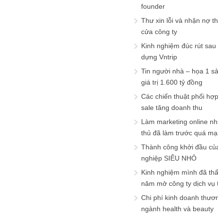
founder
Thư xin lỗi và nhận nợ t
cửa công ty
Kinh nghiệm đúc rút sau
dựng Vntrip
Tin người nhà – họa 1 s
giá trị 1.600 tỷ đồng
Các chiến thuật phối hợ
sale tăng doanh thu
Làm marketing online nh
thủ đã làm trước quá m
Thành công khởi đầu củ
nghiệp SIÊU NHỎ
Kinh nghiệm mình đã th
năm mở công ty dịch vụ
Chi phí kinh doanh thươ
ngành health và beauty