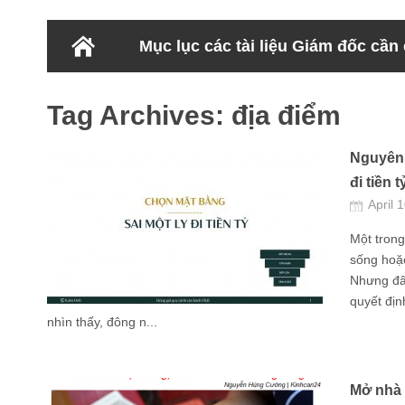
Mục lục các tài liệu Giám đốc cần
Tag Archives:
địa điểm
Nguyên 
đi tiền t
April 
Một tron
sống hoặc
Nhưng đây
quyết địn
nhìn thấy, đông n...
Mở nhà 