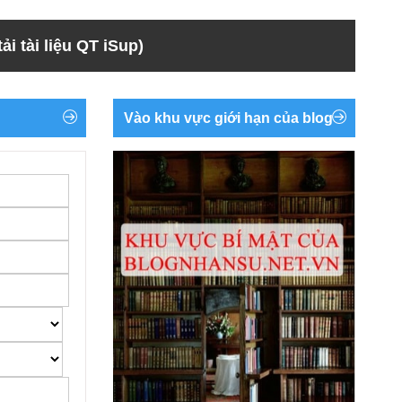
ải tài liệu QT iSup)
Vào khu vực giới hạn của blog