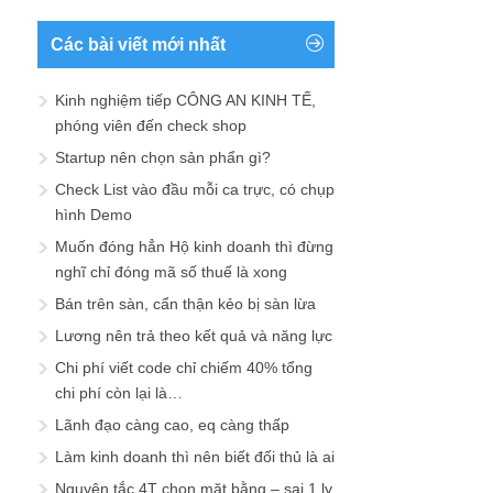
Các bài viết mới nhất
Kinh nghiệm tiếp CÔNG AN KINH TẾ,
phóng viên đến check shop
Startup nên chọn sản phẩn gì?
Check List vào đầu mỗi ca trực, có chụp
hình Demo
Muốn đóng hẳn Hộ kinh doanh thì đừng
nghĩ chỉ đóng mã số thuế là xong
Bán trên sàn, cẩn thận kẻo bị sàn lừa
Lương nên trả theo kết quả và năng lực
Chi phí viết code chỉ chiếm 40% tổng
chi phí còn lại là…
Lãnh đạo càng cao, eq càng thấp
Làm kinh doanh thì nên biết đối thủ là ai
Nguyên tắc 4T chọn mặt bằng – sai 1 ly