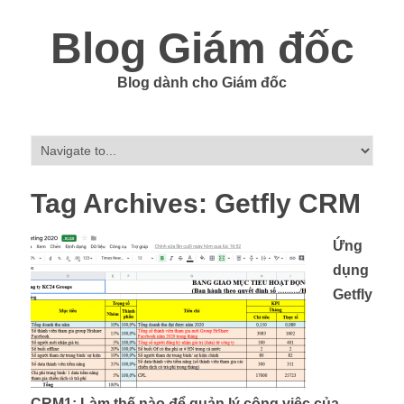
Blog Giám đốc
Blog dành cho Giám đốc
Tag Archives:
Getfly CRM
Ứng
dụng
Getfly
CRM1: Làm thế nào để quản lý công việc của