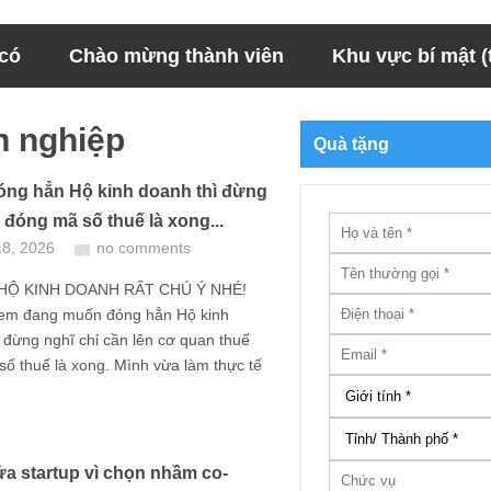
 có
Chào mừng thành viên
Khu vực bí mật (t
h nghiệp
Quà tặng
ng hẳn Hộ kinh doanh thì đừng
 đóng mã số thuế là xong...
18, 2026
no comments
HỘ KINH DOANH RẤT CHÚ Ý NHÉ!
em đang muốn đóng hẳn Hộ kinh
 đừng nghĩ chỉ cần lên cơ quan thuế
ố thuế là xong. Mình vừa làm thực tế
a startup vì chọn nhầm co-