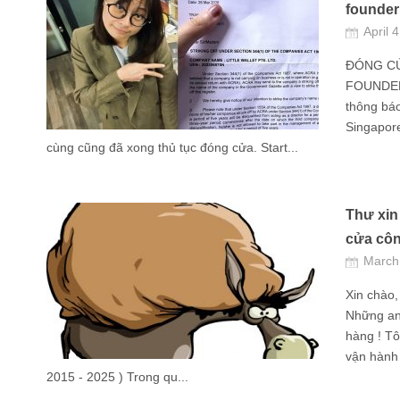
founder
April 
ĐÓNG CỬ
FOUNDER 
thông bá
Singapore
cùng cũng đã xong thủ tục đóng cửa. Start...
Thư xin
cửa côn
March
Xin chào,
Những an
hàng ! Tô
vận hành 
2015 - 2025 ) Trong qu...