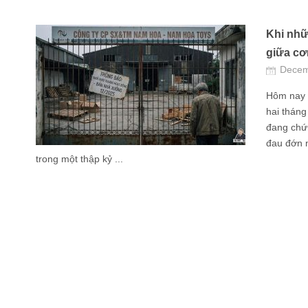
Khi nhữ
giữa cơn
Decem
Hôm nay 
hai tháng
đang chứn
đau đớn 
trong một thập kỷ ...