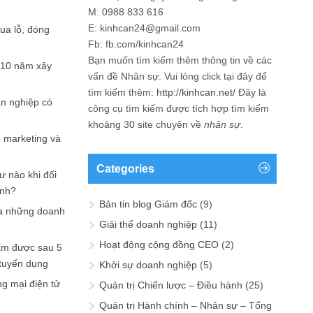
M: 0988 833 616
E: kinhcan24@gmail.com
hua lỗ, đóng
Fb: fb.com/kinhcan24
Bạn muốn tìm kiếm thêm thông tin về các
 10 năm xây
vấn đề
Nhân sự
. Vui lòng click tại đây để
tìm kiếm thêm:
http://kinhcan.net/
Đây là
ản nghiệp có
công cụ tìm kiếm được tích hợp tìm kiếm
khoảng 30 site chuyên về
nhân sự
.
p marketing và
Categories
ư nào khi đối
ạnh?
Bản tin blog Giám đốc
(9)
a những doanh
Giải thể doanh nghiệp
(11)
Hoạt động cộng đồng CEO
(2)
ấm được sau 5
 tuyển dụng
Khởi sự doanh nghiệp
(5)
ng mại điện tử
Quản trị Chiến lược – Điều hành
(25)
Quản trị Hành chính – Nhân sự – Tổng