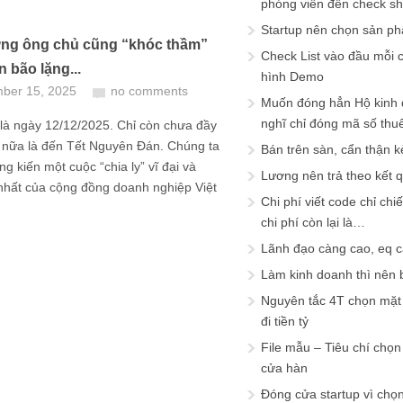
phóng viên đến check s
Startup nên chọn sản ph
ng ông chủ cũng “khóc thầm”
Check List vào đầu mỗi c
 bão lặng...
hình Demo
ber 15, 2025
no comments
Muốn đóng hẳn Hộ kinh 
nghĩ chỉ đóng mã số thu
là ngày 12/12/2025. Chỉ còn chưa đầy
 nữa là đến Tết Nguyên Đán. Chúng ta
Bán trên sàn, cẩn thận k
g kiến một cuộc “chia ly” vĩ đại và
Lương nên trả theo kết 
nhất của cộng đồng doanh nghiệp Việt
Chi phí viết code chỉ ch
chi phí còn lại là…
Lãnh đạo càng cao, eq 
Làm kinh doanh thì nên bi
Nguyên tắc 4T chọn mặt 
đi tiền tỷ
File mẫu – Tiêu chí chọ
cửa hàn
Đóng cửa startup vì chọ