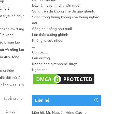
hop
Dẫu làm sao thì cha vẫn muốn
ẩn gì?
Sống trên đá không chê đá gập ghềnh
a trực, có chụp
Sống trong thung không chê thung nghèo
đói
Sống như sông như suối
doanh thì đừng
Lên thác xuống ghềnh
ế là xong
Không lo cực nhọc
ẻo bị sàn lừa
...
quả và năng lực
Con ơi, ...
iếm 40% tổng
Lên đường
Không bao giờ nhỏ bé được
Nghe con.
càng thấp
ết đối thủ là ai
bằng – sai 1 ly
n mặt bằng cho
Liên hệ
n nhầm co-
Liên hệ: Mr. Nguyễn Hùng Cường