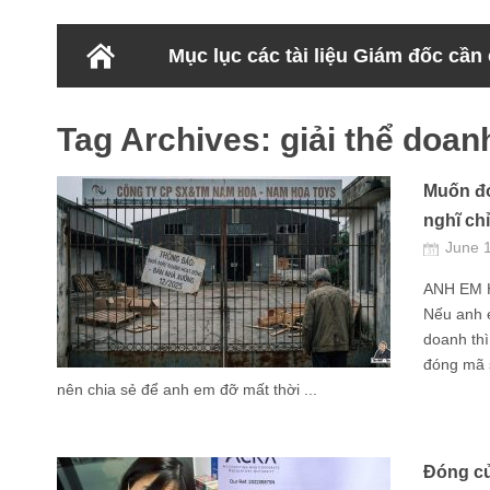
Mục lục các tài liệu Giám đốc cần
Tag Archives:
giải thể doan
Muốn đó
nghĩ chỉ
June 
ANH EM 
Nếu anh 
doanh thì
đóng mã s
nên chia sẻ để anh em đỡ mất thời ...
Đóng cử