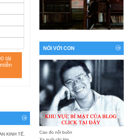
NÓI VỚI CON
Cao đo nỗi buồn
AN KINH TẾ,
Xa nuôi chí lớn