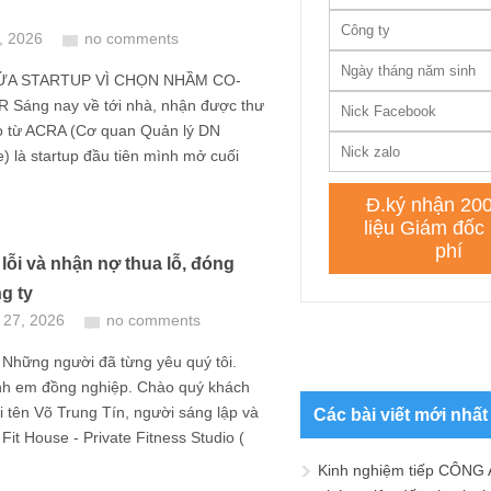
4, 2026
no comments
A STARTUP VÌ CHỌN NHẦM CO-
Sáng nay về tới nhà, nhận được thư
o từ ACRA (Cơ quan Quản lý DN
) là startup đầu tiên mình mở cuối
 lỗi và nhận nợ thua lỗ, đóng
g ty
 27, 2026
no comments
 Những người đã từng yêu quý tôi.
h em đồng nghiệp. Chào quý khách
i tên Võ Trung Tín, người sáng lập và
Các bài viết mới nhất
Fit House - Private Fitness Studio (
Kinh nghiệm tiếp CÔNG 