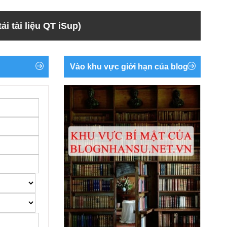
ải tài liệu QT iSup)
Vào khu vực giới hạn của blog