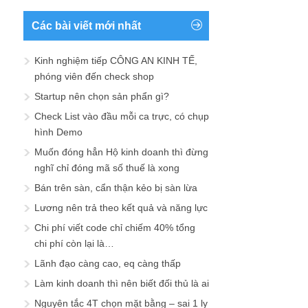
Các bài viết mới nhất
Kinh nghiệm tiếp CÔNG AN KINH TẾ,
phóng viên đến check shop
Startup nên chọn sản phẩn gì?
Check List vào đầu mỗi ca trực, có chụp
hình Demo
Muốn đóng hẳn Hộ kinh doanh thì đừng
nghĩ chỉ đóng mã số thuế là xong
Bán trên sàn, cẩn thận kẻo bị sàn lừa
Lương nên trả theo kết quả và năng lực
Chi phí viết code chỉ chiếm 40% tổng
chi phí còn lại là…
Lãnh đạo càng cao, eq càng thấp
Làm kinh doanh thì nên biết đối thủ là ai
Nguyên tắc 4T chọn mặt bằng – sai 1 ly