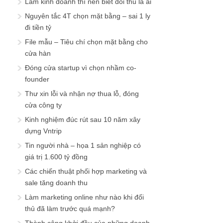
Làm kinh doanh thì nên biết đối thủ là ai
Nguyên tắc 4T chọn mặt bằng – sai 1 ly
đi tiền tỷ
File mẫu – Tiêu chí chọn mặt bằng cho
cửa hàn
Đóng cửa startup vì chọn nhầm co-
founder
Thư xin lỗi và nhận nợ thua lỗ, đóng
cửa công ty
Kinh nghiệm đúc rút sau 10 năm xây
dựng Vntrip
Tin người nhà – họa 1 sản nghiệp có
giá trị 1.600 tỷ đồng
Các chiến thuật phối hợp marketing và
sale tăng doanh thu
Làm marketing online như nào khi đối
thủ đã làm trước quá mạnh?