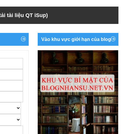
ải tài liệu QT iSup)
Vào khu vực giới hạn của blog