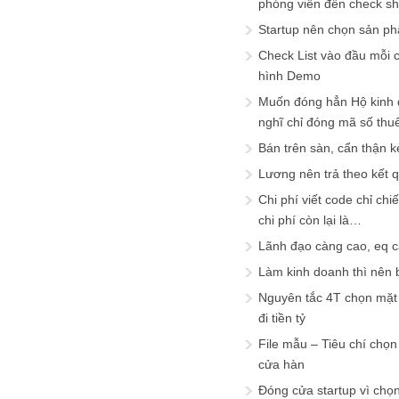
phóng viên đến check s
Startup nên chọn sản ph
Check List vào đầu mỗi c
hình Demo
Muốn đóng hẳn Hộ kinh 
nghĩ chỉ đóng mã số thu
Bán trên sàn, cẩn thận k
Lương nên trả theo kết 
Chi phí viết code chỉ ch
chi phí còn lại là…
Lãnh đạo càng cao, eq 
Làm kinh doanh thì nên bi
Nguyên tắc 4T chọn mặt 
đi tiền tỷ
File mẫu – Tiêu chí chọ
cửa hàn
Đóng cửa startup vì chọ