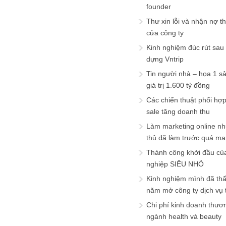
founder
Thư xin lỗi và nhận nợ t
cửa công ty
Kinh nghiệm đúc rút sau
dựng Vntrip
Tin người nhà – họa 1 s
giá trị 1.600 tỷ đồng
Các chiến thuật phối hợ
sale tăng doanh thu
Làm marketing online nh
thủ đã làm trước quá m
Thành công khởi đầu củ
nghiệp SIÊU NHỎ
Kinh nghiệm mình đã th
năm mở công ty dịch vụ
Chi phí kinh doanh thươ
ngành health và beauty