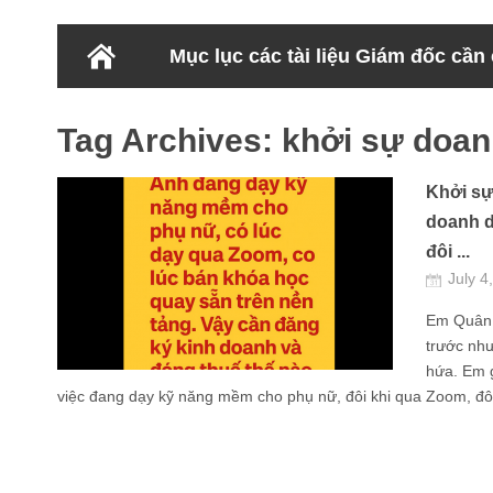
Mục lục các tài liệu Giám đốc cần
Tag Archives:
khởi sự doan
Khởi sự
doanh d
đôi ...
July 4
Em Quân x
trước như
hứa. Em 
việc đang dạy kỹ năng mềm cho phụ nữ, đôi khi qua Zoom, đôi 