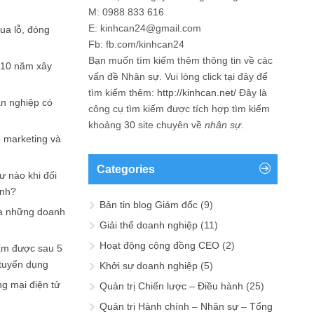
M: 0988 833 616
E: kinhcan24@gmail.com
hua lỗ, đóng
Fb: fb.com/kinhcan24
Bạn muốn tìm kiếm thêm thông tin về các
 10 năm xây
vấn đề
Nhân sự
. Vui lòng click tại đây để
tìm kiếm thêm:
http://kinhcan.net/
Đây là
ản nghiệp có
công cụ tìm kiếm được tích hợp tìm kiếm
khoảng 30 site chuyên về
nhân sự
.
p marketing và
Categories
ư nào khi đối
ạnh?
Bản tin blog Giám đốc
(9)
a những doanh
Giải thể doanh nghiệp
(11)
Hoạt động cộng đồng CEO
(2)
ấm được sau 5
 tuyển dụng
Khởi sự doanh nghiệp
(5)
ng mại điện tử
Quản trị Chiến lược – Điều hành
(25)
Quản trị Hành chính – Nhân sự – Tổng