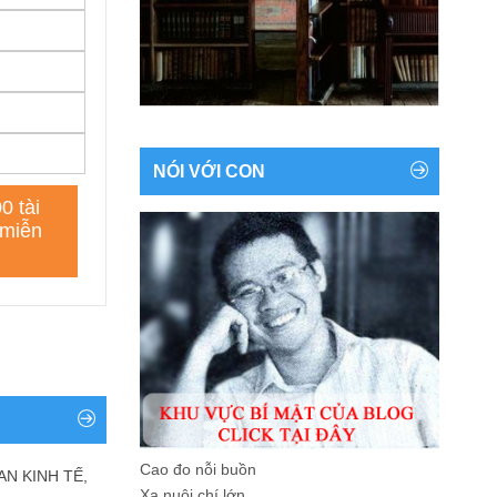
NÓI VỚI CON
Cao đo nỗi buồn
AN KINH TẾ,
Xa nuôi chí lớn