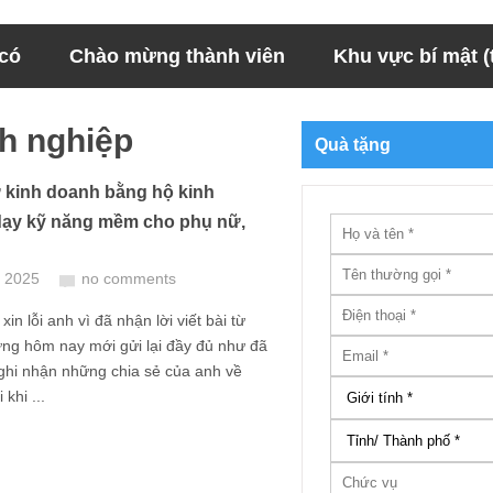
 có
Chào mừng thành viên
Khu vực bí mật (t
h nghiệp
Quà tặng
 kinh doanh bằng hộ kinh
ạy kỹ năng mềm cho phụ nữ,
, 2025
no comments
in lỗi anh vì đã nhận lời viết bài từ
ng hôm nay mới gửi lại đầy đủ như đã
ghi nhận những chia sẻ của anh về
khi ...