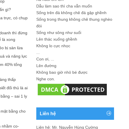
hop
Dẫu làm sao thì cha vẫn muốn
ẩn gì?
Sống trên đá không chê đá gập ghềnh
a trực, có chụp
Sống trong thung không chê thung nghèo
đói
Sống như sông như suối
doanh thì đừng
Lên thác xuống ghềnh
ế là xong
Không lo cực nhọc
ẻo bị sàn lừa
...
quả và năng lực
Con ơi, ...
iếm 40% tổng
Lên đường
Không bao giờ nhỏ bé được
Nghe con.
càng thấp
ết đối thủ là ai
bằng – sai 1 ly
n mặt bằng cho
Liên hệ
n nhầm co-
Liên hệ: Mr. Nguyễn Hùng Cường