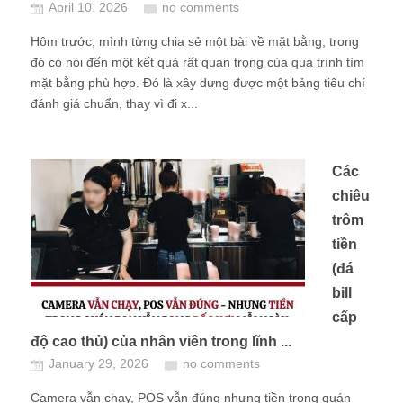
April 10, 2026
no comments
Hôm trước, mình từng chia sẻ một bài về mặt bằng, trong
đó có nói đến một kết quả rất quan trọng của quá trình tìm
mặt bằng phù hợp. Đó là xây dựng được một bảng tiêu chí
đánh giá chuẩn, thay vì đi x...
Các
chiêu
trôm
tiền
(đá
bill
cấp
độ cao thủ) của nhân viên trong lĩnh ...
January 29, 2026
no comments
Camera vẫn chạy, POS vẫn đúng nhưng tiền trong quán