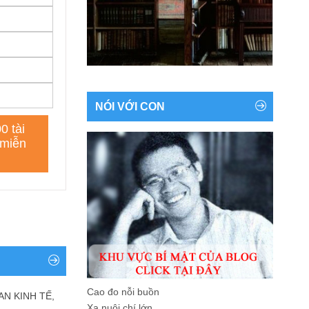
NÓI VỚI CON
Cao đo nỗi buồn
AN KINH TẾ,
Xa nuôi chí lớn