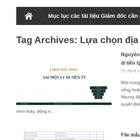
Mục lục các tài liệu Giám đốc cần
Tag Archives:
Lựa chọn địa
Nguyên 
đi tiền t
April 
Một tron
sống hoặc
Nhưng đây
quyết địn
nhìn thấy, đông n...
File mẫ