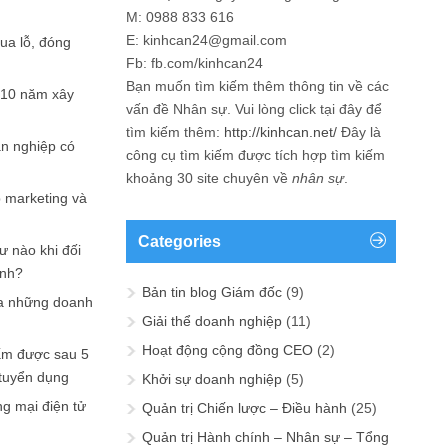
M: 0988 833 616
E: kinhcan24@gmail.com
hua lỗ, đóng
Fb: fb.com/kinhcan24
Bạn muốn tìm kiếm thêm thông tin về các
 10 năm xây
vấn đề
Nhân sự
. Vui lòng click tại đây để
tìm kiếm thêm:
http://kinhcan.net/
Đây là
ản nghiệp có
công cụ tìm kiếm được tích hợp tìm kiếm
khoảng 30 site chuyên về
nhân sự
.
p marketing và
Categories
ư nào khi đối
ạnh?
Bản tin blog Giám đốc
(9)
a những doanh
Giải thể doanh nghiệp
(11)
Hoạt động cộng đồng CEO
(2)
ấm được sau 5
 tuyển dụng
Khởi sự doanh nghiệp
(5)
ng mại điện tử
Quản trị Chiến lược – Điều hành
(25)
Quản trị Hành chính – Nhân sự – Tổng