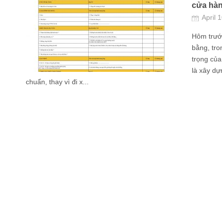
cửa hà
April 
Hôm trước
bằng, tro
trọng của
là xây dự
chuẩn, thay vì đi x...