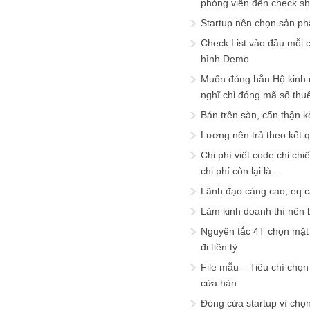
phóng viên đến check s
Startup nên chọn sản ph
Check List vào đầu mỗi c
hình Demo
Muốn đóng hẳn Hộ kinh 
nghĩ chỉ đóng mã số thu
Bán trên sàn, cẩn thận k
Lương nên trả theo kết 
Chi phí viết code chỉ ch
chi phí còn lại là…
Lãnh đạo càng cao, eq 
Làm kinh doanh thì nên bi
Nguyên tắc 4T chọn mặt 
đi tiền tỷ
File mẫu – Tiêu chí chọ
cửa hàn
Đóng cửa startup vì chọ