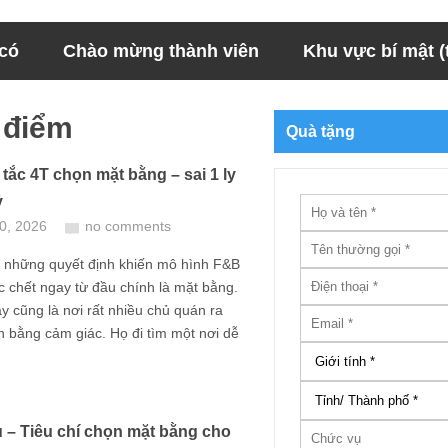
 có
Chào mừng thành viên
Khu vực bí mật (t
 điểm
Quà tặng
tắc 4T chọn mặt bằng – sai 1 ly
ỷ
10, 2026
no comments
g những quyết định khiến mô hình F&B
 chết ngay từ đầu chính là mặt bằng.
 cũng là nơi rất nhiều chủ quán ra
h bằng cảm giác. Họ đi tìm một nơi dễ
u – Tiêu chí chọn mặt bằng cho