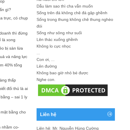
hop
Dẫu làm sao thì cha vẫn muốn
ẩn gì?
Sống trên đá không chê đá gập ghềnh
a trực, có chụp
Sống trong thung không chê thung nghèo
đói
Sống như sông như suối
doanh thì đừng
Lên thác xuống ghềnh
ế là xong
Không lo cực nhọc
ẻo bị sàn lừa
...
quả và năng lực
Con ơi, ...
iếm 40% tổng
Lên đường
Không bao giờ nhỏ bé được
Nghe con.
càng thấp
ết đối thủ là ai
bằng – sai 1 ly
n mặt bằng cho
Liên hệ
n nhầm co-
Liên hệ: Mr. Nguyễn Hùng Cường