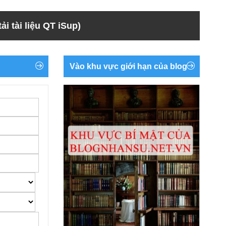
ải tài liệu QT iSup)
Vào khu vực giới hạn của blog