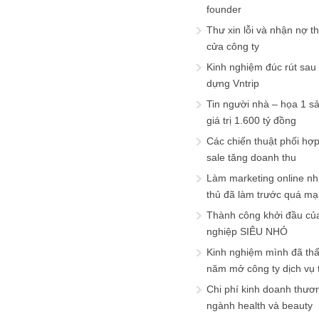
founder
Thư xin lỗi và nhận nợ t
cửa công ty
Kinh nghiệm đúc rút sau
dựng Vntrip
Tin người nhà – họa 1 s
giá trị 1.600 tỷ đồng
Các chiến thuật phối hợ
sale tăng doanh thu
Làm marketing online nh
thủ đã làm trước quá m
Thành công khởi đầu củ
nghiệp SIÊU NHỎ
Kinh nghiệm mình đã th
năm mở công ty dịch vụ
Chi phí kinh doanh thươ
ngành health và beauty