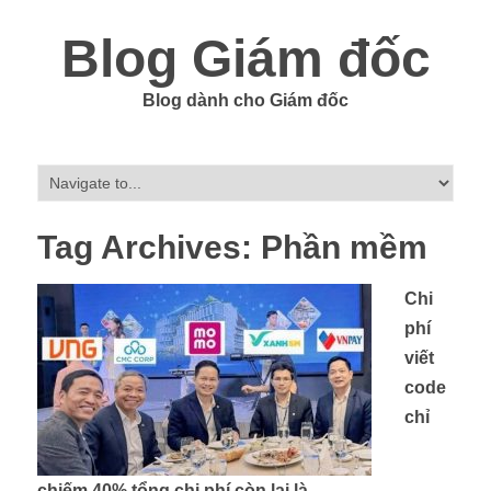
Blog Giám đốc
Blog dành cho Giám đốc
Tag Archives:
Phần mềm
Chi
phí
viết
code
chỉ
chiếm 40% tổng chi phí còn lại là…...