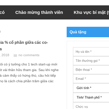
 có
Chào mừng thành viên
Khu vực bí mật (t
p
Quà tặng
ia % cổ phần giữa các co-
s
, 2018
no comments
ôi có ý tưởng cho 1 tech start-up mới
t vài thân hữu tham gia. Sau khi nghe
à cảm thấy có hứng thú, câu hỏi tiếp
họ là cách chia phần trăm giữa các