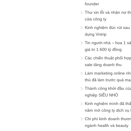
founder
Thư xin lỗi và nhận nợ t
cửa công ty
Kinh nghiệm đúc rút sau
dựng Vntrip
Tin người nhà – họa 1 s
giá trị 1.600 tỷ đồng
Các chiến thuật phối hợ
sale tăng doanh thu
Làm marketing online nh
thủ đã làm trước quá m
Thành công khởi đầu củ
nghiệp SIÊU NHỎ
Kinh nghiệm mình đã th
năm mở công ty dịch vụ
Chi phí kinh doanh thươ
ngành health và beauty