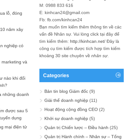
M: 0988 833 616
E: kinhcan24@gmail.com
hua lỗ, đóng
Fb: fb.com/kinhcan24
Bạn muốn tìm kiếm thêm thông tin về các
 10 năm xây
vấn đề
Nhân sự
. Vui lòng click tại đây để
tìm kiếm thêm:
http://kinhcan.net/
Đây là
ản nghiệp có
công cụ tìm kiếm được tích hợp tìm kiếm
khoảng 30 site chuyên về
nhân sự
.
p marketing và
Categories
ư nào khi đối
ạnh?
Bản tin blog Giám đốc
(9)
a những doanh
Giải thể doanh nghiệp
(11)
Hoạt động cộng đồng CEO
(2)
ấm được sau 5
 tuyển dụng
Khởi sự doanh nghiệp
(5)
ng mại điện tử
Quản trị Chiến lược – Điều hành
(25)
Quản trị Hành chính – Nhân sự – Tổng