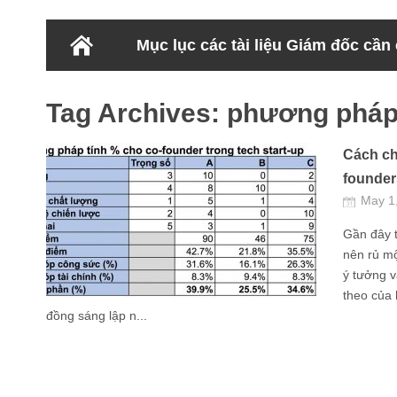
Mục lục các tài liệu Giám đốc cần
Tag Archives:
phương phá
Cách ch
founder
May 1
Gần đây t
nên rủ mộ
ý tưởng v
theo của 
đồng sáng lập n...