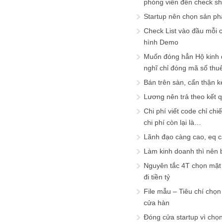
phóng viên đến check s
Startup nên chọn sản ph
Check List vào đầu mỗi c
hình Demo
Muốn đóng hẳn Hộ kinh 
nghĩ chỉ đóng mã số thu
Bán trên sàn, cẩn thận k
Lương nên trả theo kết 
Chi phí viết code chỉ ch
chi phí còn lại là…
Lãnh đạo càng cao, eq 
Làm kinh doanh thì nên bi
Nguyên tắc 4T chọn mặt 
đi tiền tỷ
File mẫu – Tiêu chí chọ
cửa hàn
Đóng cửa startup vì chọ