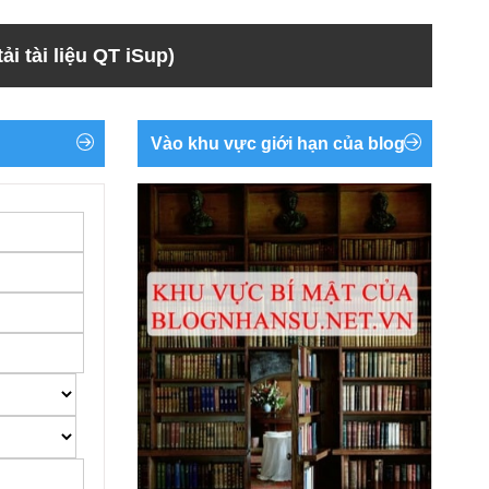
ải tài liệu QT iSup)
Vào khu vực giới hạn của blog