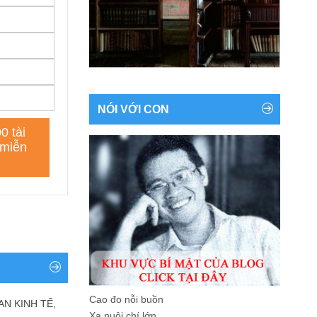
NÓI VỚI CON
Cao đo nỗi buồn
AN KINH TẾ,
Xa nuôi chí lớn