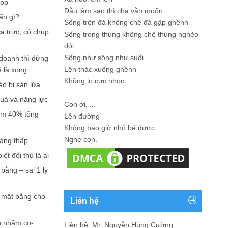
hop
Dẫu làm sao thì cha vẫn muốn
ẩn gì?
Sống trên đá không chê đá gập ghềnh
a trực, có chụp
Sống trong thung không chê thung nghèo
đói
Sống như sông như suối
doanh thì đừng
Lên thác xuống ghềnh
ế là xong
Không lo cực nhọc
ẻo bị sàn lừa
...
quả và năng lực
Con ơi, ...
iếm 40% tổng
Lên đường
Không bao giờ nhỏ bé được
Nghe con.
càng thấp
ết đối thủ là ai
bằng – sai 1 ly
n mặt bằng cho
Liên hệ
n nhầm co-
Liên hệ: Mr. Nguyễn Hùng Cường