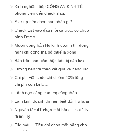
Kinh nghiệm tiếp CÔNG AN KINH TẾ,
phóng viên đến check shop
Startup nên chọn sản phẩn gì?
Check List vào đầu mỗi ca trực, có chụp
hình Demo
Muốn đóng hẳn Hộ kinh doanh thì đừng
nghĩ chỉ đóng mã số thuế là xong
Bán trên sàn, cẩn thận kẻo bị sàn lừa
Lương nên trả theo kết quả và năng lực
Chi phí viết code chỉ chiếm 40% tổng
chi phí còn lại là…
Lãnh đạo càng cao, eq càng thấp
Làm kinh doanh thì nên biết đối thủ là ai
Nguyên tắc 4T chọn mặt bằng – sai 1 ly
đi tiền tỷ
File mẫu – Tiêu chí chọn mặt bằng cho