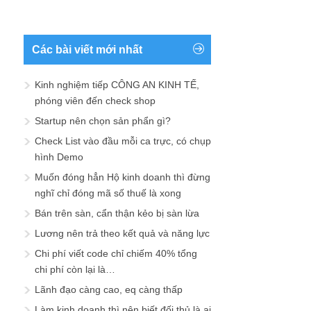
Các bài viết mới nhất
Kinh nghiệm tiếp CÔNG AN KINH TẾ,
phóng viên đến check shop
Startup nên chọn sản phẩn gì?
Check List vào đầu mỗi ca trực, có chụp
hình Demo
Muốn đóng hẳn Hộ kinh doanh thì đừng
nghĩ chỉ đóng mã số thuế là xong
Bán trên sàn, cẩn thận kẻo bị sàn lừa
Lương nên trả theo kết quả và năng lực
Chi phí viết code chỉ chiếm 40% tổng
chi phí còn lại là…
Lãnh đạo càng cao, eq càng thấp
Làm kinh doanh thì nên biết đối thủ là ai