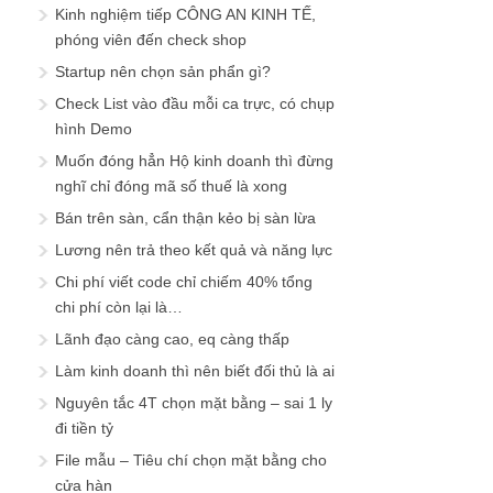
Kinh nghiệm tiếp CÔNG AN KINH TẾ,
phóng viên đến check shop
Startup nên chọn sản phẩn gì?
Check List vào đầu mỗi ca trực, có chụp
hình Demo
Muốn đóng hẳn Hộ kinh doanh thì đừng
nghĩ chỉ đóng mã số thuế là xong
Bán trên sàn, cẩn thận kẻo bị sàn lừa
Lương nên trả theo kết quả và năng lực
Chi phí viết code chỉ chiếm 40% tổng
chi phí còn lại là…
Lãnh đạo càng cao, eq càng thấp
Làm kinh doanh thì nên biết đối thủ là ai
Nguyên tắc 4T chọn mặt bằng – sai 1 ly
đi tiền tỷ
File mẫu – Tiêu chí chọn mặt bằng cho
cửa hàn