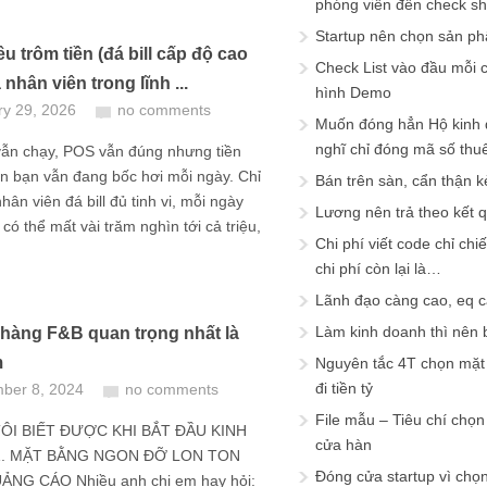
phóng viên đến check s
Startup nên chọn sản ph
u trôm tiền (đá bill cấp độ cao
Check List vào đầu mỗi c
 nhân viên trong lĩnh ...
hình Demo
ry 29, 2026
no comments
Muốn đóng hẳn Hộ kinh 
nghĩ chỉ đóng mã số thu
ẫn chạy, POS vẫn đúng nhưng tiền
n bạn vẫn đang bốc hơi mỗi ngày. Chỉ
Bán trên sàn, cẩn thận k
hân viên đá bill đủ tinh vi, mỗi ngày
Lương nên trả theo kết 
có thể mất vài trăm nghìn tới cả triệu,
Chi phí viết code chỉ ch
chi phí còn lại là…
Lãnh đạo càng cao, eq 
Làm kinh doanh thì nên bi
hàng F&B quan trọng nhất là
m
Nguyên tắc 4T chọn mặt 
đi tiền tỷ
ber 8, 2024
no comments
File mẫu – Tiêu chí chọ
TÔI BIẾT ĐƯỢC KHI BẮT ĐẦU KINH
cửa hàn
. MẶT BẰNG NGON ĐỠ LON TON
Đóng cửa startup vì chọ
NG CÁO Nhiều anh chị em hay hỏi: