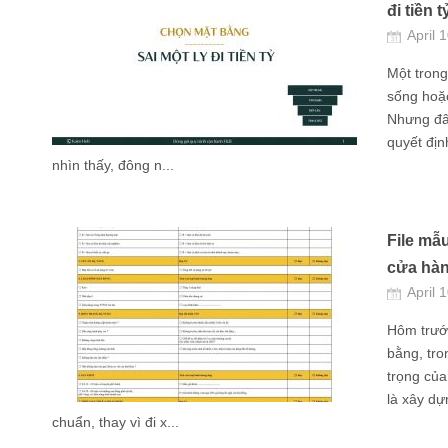
đi tiền t
April 
Một tron
sống hoặc
Nhưng đây
quyết địn
nhìn thấy, đông n...
File mẫ
cửa hà
April 
Hôm trước
bằng, tro
trọng của
là xây dự
chuẩn, thay vì đi x...