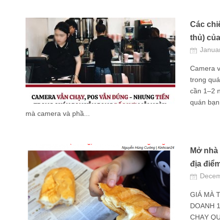
Các chiê
thủ) của
Janua
Camera v
trong quá
cần 1–2 n
quán bạn 
mà camera và phầ...
Mở nhà 
địa điể
Decem
GIÁ MÀ 
DOANH 1
CHẠY QUẢ