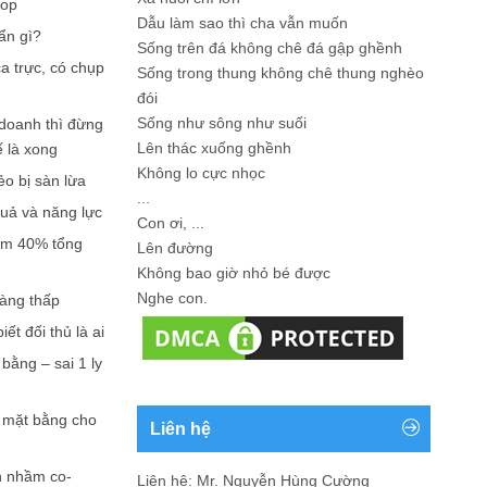
hop
Dẫu làm sao thì cha vẫn muốn
ẩn gì?
Sống trên đá không chê đá gập ghềnh
a trực, có chụp
Sống trong thung không chê thung nghèo
đói
Sống như sông như suối
doanh thì đừng
Lên thác xuống ghềnh
ế là xong
Không lo cực nhọc
ẻo bị sàn lừa
...
quả và năng lực
Con ơi, ...
iếm 40% tổng
Lên đường
Không bao giờ nhỏ bé được
Nghe con.
càng thấp
ết đối thủ là ai
bằng – sai 1 ly
n mặt bằng cho
Liên hệ
n nhầm co-
Liên hệ: Mr. Nguyễn Hùng Cường