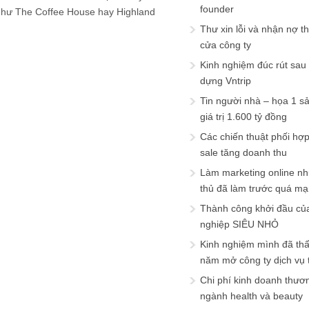
founder
như The Coffee House hay Highland
Thư xin lỗi và nhận nợ t
cửa công ty
Kinh nghiệm đúc rút sau
dựng Vntrip
Tin người nhà – họa 1 s
giá trị 1.600 tỷ đồng
Các chiến thuật phối hợ
sale tăng doanh thu
Làm marketing online nh
thủ đã làm trước quá m
Thành công khởi đầu củ
nghiệp SIÊU NHỎ
Kinh nghiệm mình đã th
năm mở công ty dịch vụ
Chi phí kinh doanh thươ
ngành health và beauty