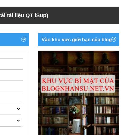
ải tài liệu QT iSup)
Vào khu vực giới hạn của blog