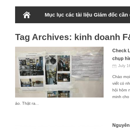
Mục lục các tài liệu Giám đốc cần
Tag Archives:
kinh doanh 
Check L
chụp h
July 1
Chào mọi 
viết có nh
hội hôm n
minh cho 
ảo. Thật ra...
Nguyên 