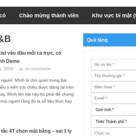
 có
Chào mừng thành viên
Khu vực bí mật (t
F&B
Quà tặng
ist vào đầu mỗi ca trực, có
ình Demo
6, 2026
no comments
người. Mình là chủ quán trong bài
iều ý kiến trái chiều được đăng tải trên
ay. Mình lên bài này ko phải để chứng
mọi người rằng đó là số liệu thực hay
tắc 4T chọn mặt bằng – sai 1 ly