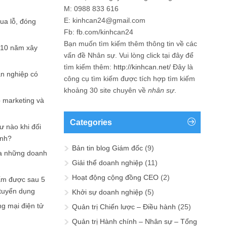
M: 0988 833 616
E: kinhcan24@gmail.com
hua lỗ, đóng
Fb: fb.com/kinhcan24
Bạn muốn tìm kiếm thêm thông tin về các
 10 năm xây
vấn đề
Nhân sự
. Vui lòng click tại đây để
tìm kiếm thêm:
http://kinhcan.net/
Đây là
ản nghiệp có
công cụ tìm kiếm được tích hợp tìm kiếm
khoảng 30 site chuyên về
nhân sự
.
p marketing và
Categories
ư nào khi đối
ạnh?
Bản tin blog Giám đốc
(9)
a những doanh
Giải thể doanh nghiệp
(11)
Hoạt động cộng đồng CEO
(2)
ấm được sau 5
 tuyển dụng
Khởi sự doanh nghiệp
(5)
ng mại điện tử
Quản trị Chiến lược – Điều hành
(25)
Quản trị Hành chính – Nhân sự – Tổng