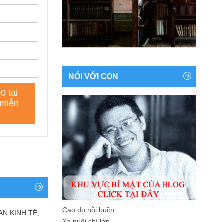
NÓI VỚI CON
Cao đo nỗi buồn
AN KINH TẾ,
Xa nuôi chí lớn