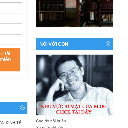
NÓI VỚI CON
Cao đo nỗi buồn
AN KINH TẾ,
Xa nuôi chí lớn