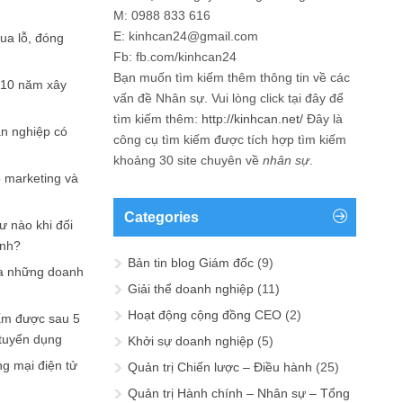
M: 0988 833 616
E: kinhcan24@gmail.com
hua lỗ, đóng
Fb: fb.com/kinhcan24
Bạn muốn tìm kiếm thêm thông tin về các
 10 năm xây
vấn đề
Nhân sự
. Vui lòng click tại đây để
tìm kiếm thêm:
http://kinhcan.net/
Đây là
ản nghiệp có
công cụ tìm kiếm được tích hợp tìm kiếm
khoảng 30 site chuyên về
nhân sự
.
p marketing và
Categories
ư nào khi đối
ạnh?
Bản tin blog Giám đốc
(9)
a những doanh
Giải thể doanh nghiệp
(11)
Hoạt động cộng đồng CEO
(2)
ấm được sau 5
 tuyển dụng
Khởi sự doanh nghiệp
(5)
ng mại điện tử
Quản trị Chiến lược – Điều hành
(25)
Quản trị Hành chính – Nhân sự – Tổng