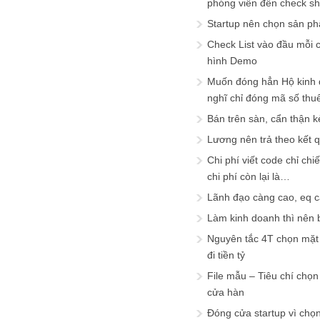
phóng viên đến check s
Startup nên chọn sản ph
Check List vào đầu mỗi c
hình Demo
Muốn đóng hẳn Hộ kinh 
nghĩ chỉ đóng mã số thu
Bán trên sàn, cẩn thận k
Lương nên trả theo kết 
Chi phí viết code chỉ ch
chi phí còn lại là…
Lãnh đạo càng cao, eq 
Làm kinh doanh thì nên bi
Nguyên tắc 4T chọn mặt 
đi tiền tỷ
File mẫu – Tiêu chí chọ
cửa hàn
Đóng cửa startup vì chọ