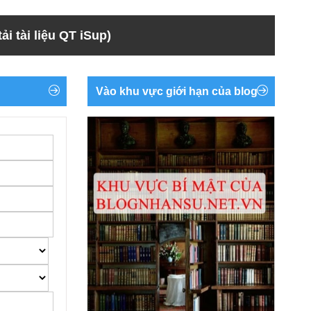
ải tài liệu QT iSup)
Vào khu vực giới hạn của blog