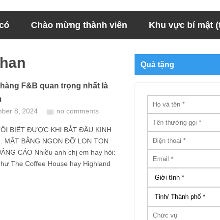
 có
Chào mừng thành viên
Khu vực bí mật (t
han
Quà tặng
hàng F&B quan trọng nhất là
m
ber 8, 2024
no comments
TÔI BIẾT ĐƯỢC KHI BẮT ĐẦU KINH
. MẶT BẰNG NGON ĐỠ LON TON
NG CÁO Nhiều anh chị em hay hỏi:
như The Coffee House hay Highland