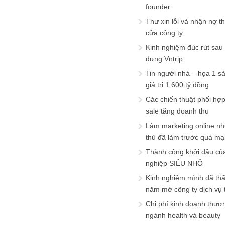
founder
Thư xin lỗi và nhận nợ t
cửa công ty
Kinh nghiệm đúc rút sau
dựng Vntrip
Tin người nhà – họa 1 s
giá trị 1.600 tỷ đồng
Các chiến thuật phối hợ
sale tăng doanh thu
Làm marketing online nh
thủ đã làm trước quá m
Thành công khởi đầu củ
nghiệp SIÊU NHỎ
Kinh nghiệm mình đã th
năm mở công ty dịch vụ
Chi phí kinh doanh thươ
ngành health và beauty