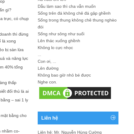
hop
Dẫu làm sao thì cha vẫn muốn
ẩn gì?
Sống trên đá không chê đá gập ghềnh
a trực, có chụp
Sống trong thung không chê thung nghèo
đói
Sống như sông như suối
doanh thì đừng
Lên thác xuống ghềnh
ế là xong
Không lo cực nhọc
ẻo bị sàn lừa
...
quả và năng lực
Con ơi, ...
iếm 40% tổng
Lên đường
Không bao giờ nhỏ bé được
Nghe con.
càng thấp
ết đối thủ là ai
bằng – sai 1 ly
n mặt bằng cho
Liên hệ
n nhầm co-
Liên hệ: Mr. Nguyễn Hùng Cường