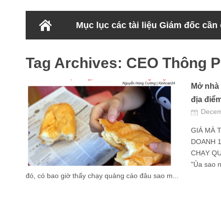
Mục lục các tài liệu Giám đốc cần
Tag Archives:
CEO Thông P
Mở nhà 
địa điể
Decem
GIÁ MÀ 
DOANH 1
CHẠY QUẢ
"Ủa sao 
đó, có bao giờ thấy chạy quảng cáo đâu sao m...