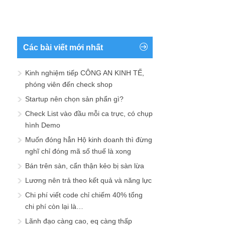
Các bài viết mới nhất
Kinh nghiệm tiếp CÔNG AN KINH TẾ,
phóng viên đến check shop
Startup nên chọn sản phẩn gì?
Check List vào đầu mỗi ca trực, có chụp
hình Demo
Muốn đóng hẳn Hộ kinh doanh thì đừng
nghĩ chỉ đóng mã số thuế là xong
Bán trên sàn, cẩn thận kẻo bị sàn lừa
Lương nên trả theo kết quả và năng lực
Chi phí viết code chỉ chiếm 40% tổng
chi phí còn lại là…
Lãnh đạo càng cao, eq càng thấp