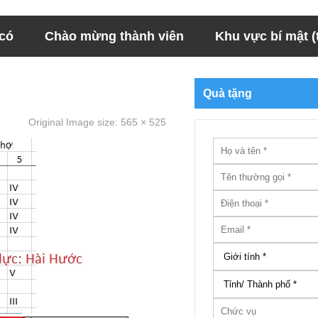
 có
Chào mừng thành viên
Khu vực bí mật (t
Quà tặng
Original Image size:
565 × 525