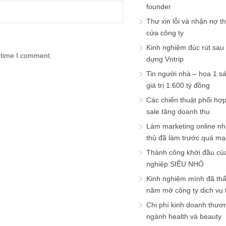
founder
Thư xin lỗi và nhận nợ t
cửa công ty
Kinh nghiệm đúc rút sau
 time I comment.
dựng Vntrip
Tin người nhà – họa 1 s
giá trị 1.600 tỷ đồng
Các chiến thuật phối hợ
sale tăng doanh thu
Làm marketing online nh
thủ đã làm trước quá m
Thành công khởi đầu củ
nghiệp SIÊU NHỎ
Kinh nghiệm mình đã th
năm mở công ty dịch vụ
Chi phí kinh doanh thươ
ngành health và beauty