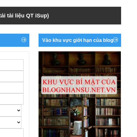
ải tài liệu QT iSup)
Vào khu vực giới hạn của blog