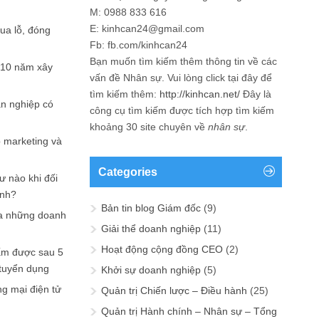
M: 0988 833 616
E: kinhcan24@gmail.com
hua lỗ, đóng
Fb: fb.com/kinhcan24
Bạn muốn tìm kiếm thêm thông tin về các
 10 năm xây
vấn đề
Nhân sự
. Vui lòng click tại đây để
tìm kiếm thêm:
http://kinhcan.net/
Đây là
ản nghiệp có
công cụ tìm kiếm được tích hợp tìm kiếm
khoảng 30 site chuyên về
nhân sự
.
p marketing và
Categories
ư nào khi đối
ạnh?
Bản tin blog Giám đốc
(9)
a những doanh
Giải thể doanh nghiệp
(11)
Hoạt động cộng đồng CEO
(2)
ấm được sau 5
 tuyển dụng
Khởi sự doanh nghiệp
(5)
ng mại điện tử
Quản trị Chiến lược – Điều hành
(25)
Quản trị Hành chính – Nhân sự – Tổng