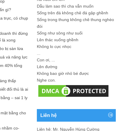
hop
Dẫu làm sao thì cha vẫn muốn
ẩn gì?
Sống trên đá không chê đá gập ghềnh
a trực, có chụp
Sống trong thung không chê thung nghèo
đói
Sống như sông như suối
doanh thì đừng
Lên thác xuống ghềnh
ế là xong
Không lo cực nhọc
ẻo bị sàn lừa
...
quả và năng lực
Con ơi, ...
iếm 40% tổng
Lên đường
Không bao giờ nhỏ bé được
Nghe con.
càng thấp
ết đối thủ là ai
bằng – sai 1 ly
n mặt bằng cho
Liên hệ
n nhầm co-
Liên hệ: Mr. Nguyễn Hùng Cường