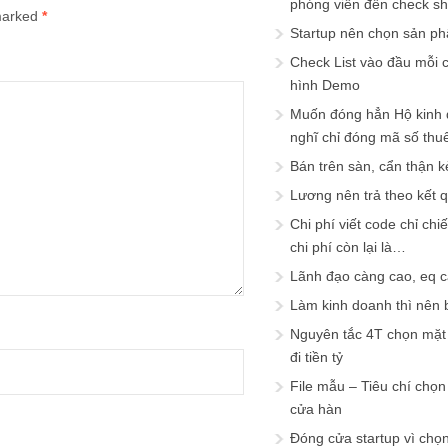
phóng viên đến check s
 marked
*
Startup nên chọn sản ph
Check List vào đầu mỗi c
hình Demo
Muốn đóng hẳn Hộ kinh 
nghĩ chỉ đóng mã số thu
Bán trên sàn, cẩn thận k
Lương nên trả theo kết 
Chi phí viết code chỉ ch
chi phí còn lại là…
Lãnh đạo càng cao, eq 
Làm kinh doanh thì nên bi
Nguyên tắc 4T chọn mặt 
đi tiền tỷ
File mẫu – Tiêu chí chọ
cửa hàn
Đóng cửa startup vì chọ