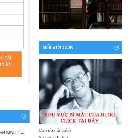
NÓI VỚI CON
Cao đo nỗi buồn
AN KINH TẾ,
Xa nuôi chí lớn