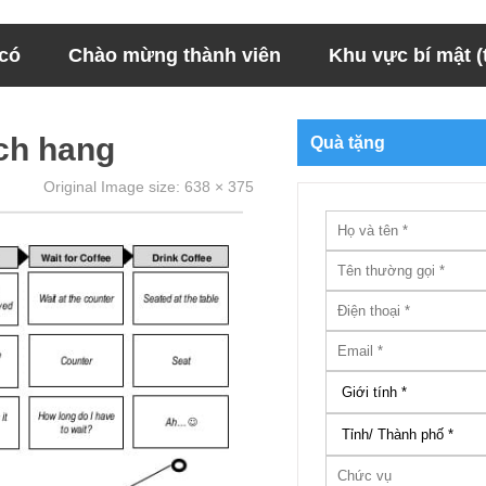
 có
Chào mừng thành viên
Khu vực bí mật (t
ach hang
Quà tặng
Original Image size:
638 × 375