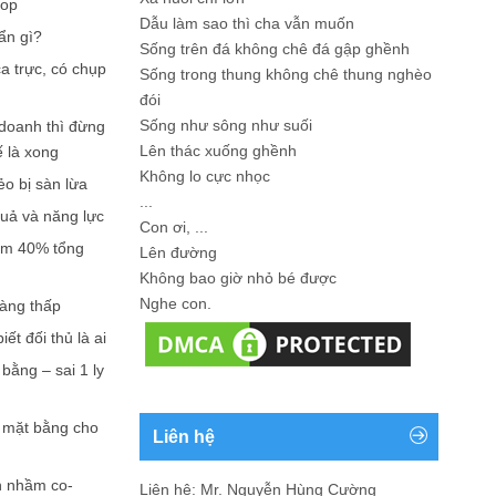
hop
Dẫu làm sao thì cha vẫn muốn
ẩn gì?
Sống trên đá không chê đá gập ghềnh
a trực, có chụp
Sống trong thung không chê thung nghèo
đói
Sống như sông như suối
doanh thì đừng
Lên thác xuống ghềnh
ế là xong
Không lo cực nhọc
ẻo bị sàn lừa
...
quả và năng lực
Con ơi, ...
iếm 40% tổng
Lên đường
Không bao giờ nhỏ bé được
Nghe con.
càng thấp
ết đối thủ là ai
bằng – sai 1 ly
n mặt bằng cho
Liên hệ
n nhầm co-
Liên hệ: Mr. Nguyễn Hùng Cường