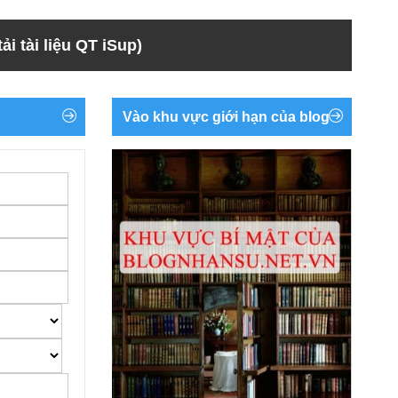
ải tài liệu QT iSup)
Vào khu vực giới hạn của blog