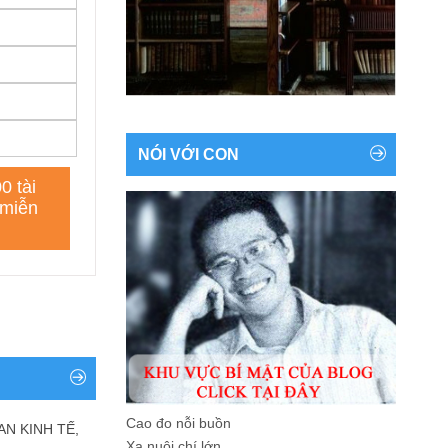
NÓI VỚI CON
Cao đo nỗi buồn
AN KINH TẾ,
Xa nuôi chí lớn