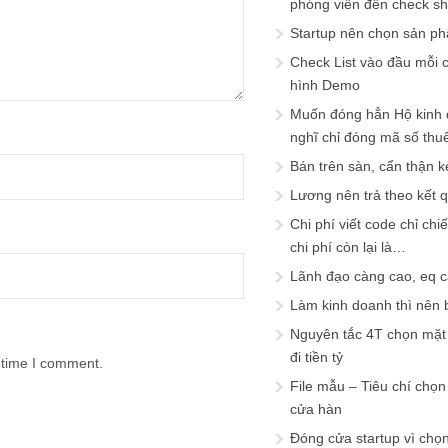
phóng viên đến check s
Startup nên chọn sản ph
Check List vào đầu mỗi c
hình Demo
Muốn đóng hẳn Hộ kinh 
nghĩ chỉ đóng mã số thu
Bán trên sàn, cẩn thận k
Lương nên trả theo kết 
Chi phí viết code chỉ ch
chi phí còn lại là…
Lãnh đạo càng cao, eq 
Làm kinh doanh thì nên bi
Nguyên tắc 4T chọn mặt 
đi tiền tỷ
 time I comment.
File mẫu – Tiêu chí chọ
cửa hàn
Đóng cửa startup vì chọ