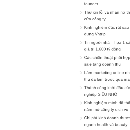
founder
Thư xin lỗi và nhận nợ t
cửa công ty
Kinh nghiệm đúc rút sau
dựng Vntrip
Tin người nhà – họa 1 s
giá trị 1.600 tỷ đồng
Các chiến thuật phối hợ
sale tăng doanh thu
Làm marketing online nh
thủ đã làm trước quá m
Thành công khởi đầu củ
nghiệp SIÊU NHỎ
Kinh nghiệm mình đã th
năm mở công ty dịch vụ
Chi phí kinh doanh thươ
ngành health và beauty