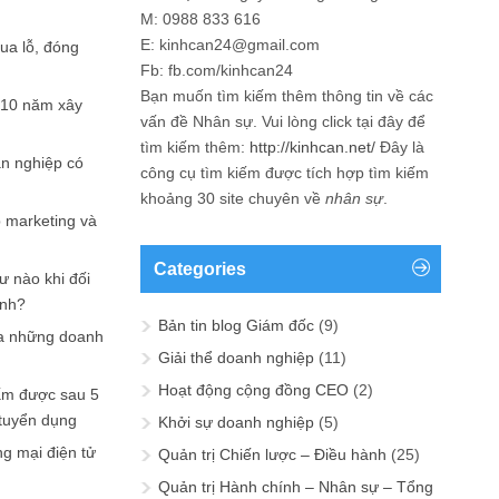
M: 0988 833 616
E: kinhcan24@gmail.com
hua lỗ, đóng
Fb: fb.com/kinhcan24
Bạn muốn tìm kiếm thêm thông tin về các
 10 năm xây
vấn đề
Nhân sự
. Vui lòng click tại đây để
tìm kiếm thêm:
http://kinhcan.net/
Đây là
ản nghiệp có
công cụ tìm kiếm được tích hợp tìm kiếm
khoảng 30 site chuyên về
nhân sự
.
p marketing và
Categories
ư nào khi đối
ạnh?
Bản tin blog Giám đốc
(9)
a những doanh
Giải thể doanh nghiệp
(11)
Hoạt động cộng đồng CEO
(2)
ấm được sau 5
 tuyển dụng
Khởi sự doanh nghiệp
(5)
ng mại điện tử
Quản trị Chiến lược – Điều hành
(25)
Quản trị Hành chính – Nhân sự – Tổng