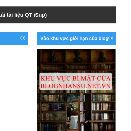
ải tài liệu QT iSup)
Vào khu vực giới hạn của blog