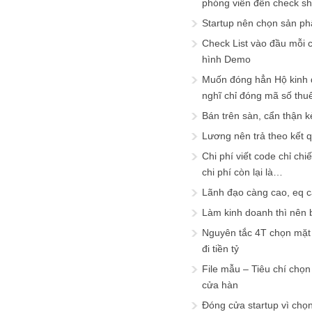
phóng viên đến check s
Startup nên chọn sản ph
Check List vào đầu mỗi c
hình Demo
Muốn đóng hẳn Hộ kinh 
nghĩ chỉ đóng mã số thu
Bán trên sàn, cẩn thận k
Lương nên trả theo kết 
Chi phí viết code chỉ ch
chi phí còn lại là…
Lãnh đạo càng cao, eq 
Làm kinh doanh thì nên bi
Nguyên tắc 4T chọn mặt 
đi tiền tỷ
File mẫu – Tiêu chí chọ
cửa hàn
Đóng cửa startup vì chọ