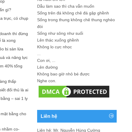
hop
Dẫu làm sao thì cha vẫn muốn
ẩn gì?
Sống trên đá không chê đá gập ghềnh
a trực, có chụp
Sống trong thung không chê thung nghèo
đói
Sống như sông như suối
doanh thì đừng
Lên thác xuống ghềnh
ế là xong
Không lo cực nhọc
ẻo bị sàn lừa
...
quả và năng lực
Con ơi, ...
iếm 40% tổng
Lên đường
Không bao giờ nhỏ bé được
Nghe con.
càng thấp
ết đối thủ là ai
bằng – sai 1 ly
n mặt bằng cho
Liên hệ
n nhầm co-
Liên hệ: Mr. Nguyễn Hùng Cường