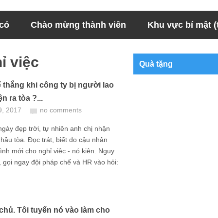
 có
Chào mừng thành viên
Khu vực bí mật (t
ỉ việc
Quà tặng
 thắng khi công ty bị người lao
n ra tòa ?...
9, 2017
no comments
gày đẹp trời, tự nhiên anh chị nhận
 hầu tòa. Đọc trát, biết do cậu nhân
ình mới cho nghỉ việc - nó kiện. Nguy
 gọi ngay đội pháp chế và HR vào hỏi:
 chủ. Tôi tuyển nó vào làm cho