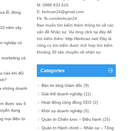
M: 0988 833 616
E: kinhcan24@gmail.com
hua lỗ, đóng
Fb: fb.com/kinhcan24
Bạn muốn tìm kiếm thêm thông tin về các
 10 năm xây
vấn đề
Nhân sự
. Vui lòng click tại đây để
tìm kiếm thêm:
http://kinhcan.net/
Đây là
ản nghiệp có
công cụ tìm kiếm được tích hợp tìm kiếm
khoảng 30 site chuyên về
nhân sự
.
p marketing và
Categories
ư nào khi đối
ạnh?
Bản tin blog Giám đốc
(9)
a những doanh
Giải thể doanh nghiệp
(11)
Hoạt động cộng đồng CEO
(2)
ấm được sau 5
 tuyển dụng
Khởi sự doanh nghiệp
(5)
ng mại điện tử
Quản trị Chiến lược – Điều hành
(25)
Quản trị Hành chính – Nhân sự – Tổng