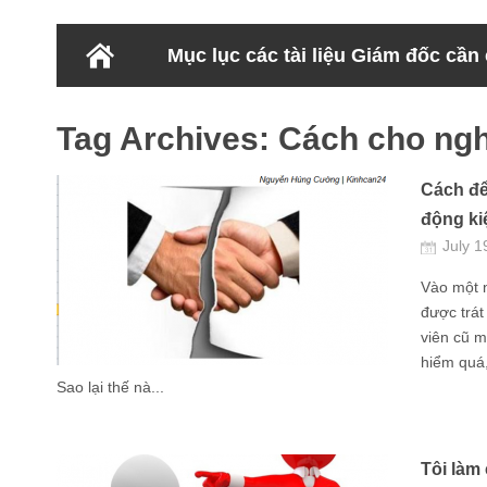
Mục lục các tài liệu Giám đốc cần
Tag Archives:
Cách cho ngh
Cách để
động kiệ
July 1
Vào một n
được trát
viên cũ m
hiểm quá,
Sao lại thế nà...
Tôi làm