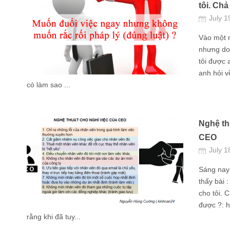
tôi. Chả
July 1
Vào một n
nhưng do
tôi được 
anh hỏi v
có làm sao ...
Nghệ th
CEO
July 1
Sáng nay 
thấy bài 
cho tôi. 
được ?: h
rằng khi đã tuy...