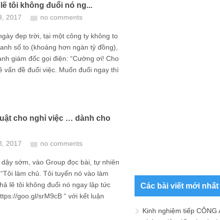
 lẽ tôi không đuổi nó ng...
9, 2017
no comments
gày đẹp trời, tại một công ty không to
anh số to (khoảng hơn ngàn tỷ đồng),
anh giám đốc gọi điện: “Cường ơi! Cho
ề vấn đề đuổi việc. Muốn đuổi ngay thì
uật cho nghỉ việc … dành cho
8, 2017
no comments
dậy sớm, vào Group đọc bài, tự nhiên
: “Tôi làm chủ. Tôi tuyển nó vào làm
Chả lẽ tôi không đuổi nó ngay lập tức
Các bài viết mới nhất
ttps://goo.gl/srM9cB “ với kết luận
Kinh nghiệm tiếp CÔNG 