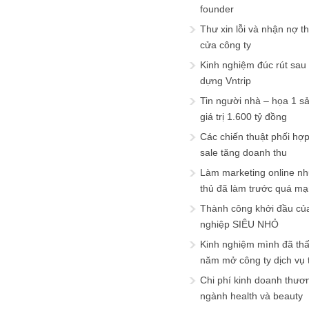
founder
Thư xin lỗi và nhận nợ t
cửa công ty
Kinh nghiệm đúc rút sau
dựng Vntrip
Tin người nhà – họa 1 s
giá trị 1.600 tỷ đồng
Các chiến thuật phối hợ
sale tăng doanh thu
Làm marketing online nh
thủ đã làm trước quá m
Thành công khởi đầu củ
nghiệp SIÊU NHỎ
Kinh nghiệm mình đã th
năm mở công ty dịch vụ
Chi phí kinh doanh thươ
ngành health và beauty