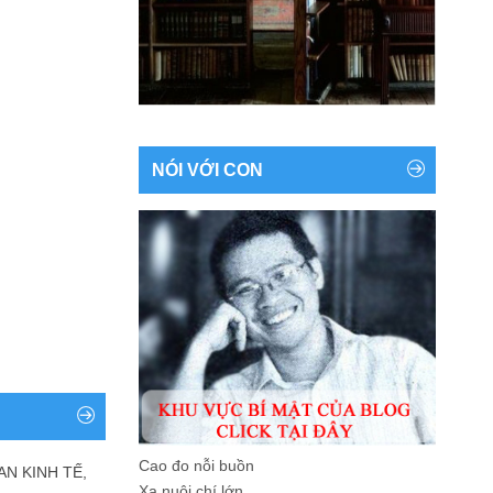
NÓI VỚI CON
Cao đo nỗi buồn
AN KINH TẾ,
Xa nuôi chí lớn