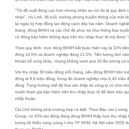
"Tôi đề xuất đóng cao hơn nhưng nhân sự nói đó là quy định 
nhân", chị Linh, 36 tuổi, trưởng phòng truyền thông của một 
lại ngày ký hợp đồng lao động cách đây hai năm. Doanh nghiệ
tháng, đóng BHXH và các chế độ phúc lợi như thông báo tuyể
cứ đóng bảo hiểm không dựa trên thu nhập thực tế mà được "ch
Theo quy định, mức đóng BHXH bắt buộc hiện nay là 32% tiền
đóng 10,5% và doanh nghiệp đóng 21,5%. Tiền lương làm căn
khoản bổ sung khác, nhưng không vượt quá 20 lần lương cơ s
Với thu nhập 30 triệu đồng mỗi tháng, nếu đóng BHXH trên toàn
đóng là 9,6 triệu đồng, trong đó doanh nghiệp chịu 6,45 triệu đ
đồng. Từng hưởng chế độ thai sản thấp do công ty cũ chia nh
muốn tham gia bảo hiểm trên thu nhập thực tế để đảm bảo qu
chấp thuận.
Chị Linh không phải trường hợp cá biệt. Theo Báo cáo Lương
Group, có 43% lao động đang đóng BHXH thấp hơn thu nhập t
lương tối thiểu vùng (vùng I như TP HCM, Hà Nội năm 2025 là