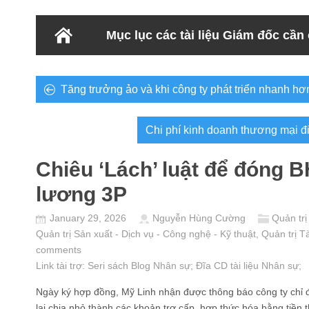
Mục lục các tài liệu Giám đốc cần
Tăng trưởng ảo và khi công ty phát triển nhanh hơn
Chi phí kinh doanh thương mại đ
Chiêu ‘Lách’ luật để đóng 
lương 3P
January 29, 2026
Nguyễn Hùng Cường
Quản trị
Quản trị Sản xuất - Dịch vụ - Công nghệ - Kỹ thuật
,
Quản trị Tà
comments
Link tài trợ:
Seri sách Blog Nhân sự
; Đĩa CD
tài liệu Nhân sự
;
Ngày ký hợp đồng, Mỹ Linh nhận được thông báo công ty chỉ
lại chia nhỏ thành các khoản trợ cấp, hợp thức hóa bằng tiền 