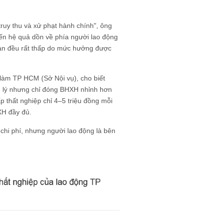
truy thu và xử phạt hành chính", ông
iến hệ quả dồn về phía người lao động
sản đều rất thấp do mức hưởng được
làm TP HCM (Sở Nội vụ), cho biết
ản lý nhưng chỉ đóng BHXH nhỉnh hơn
ấp thất nghiệp chỉ 4–5 triệu đồng mỗi
XH đầy đủ.
 chi phí, nhưng người lao động là bên