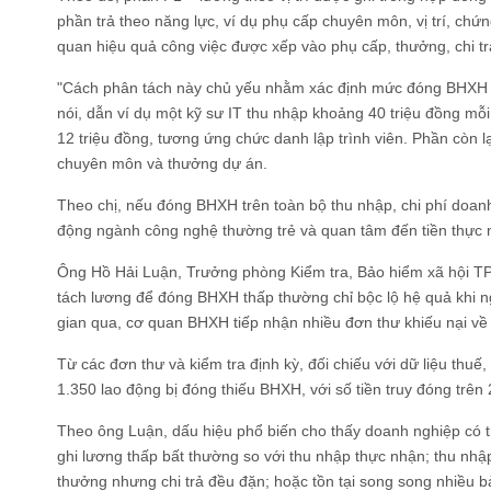
phần trả theo năng lực, ví dụ phụ cấp chuyên môn, vị trí, chứn
quan hiệu quả công việc được xếp vào phụ cấp, thưởng, chi tr
"Cách phân tách này chủ yếu nhằm xác định mức đóng BHXH th
nói, dẫn ví dụ một kỹ sư IT thu nhập khoảng 40 triệu đồng m
12 triệu đồng, tương ứng chức danh lập trình viên. Phần còn l
chuyên môn và thưởng dự án.
Theo chị, nếu đóng BHXH trên toàn bộ thu nhập, chi phí doanh
động ngành công nghệ thường trẻ và quan tâm đến tiền thực n
Ông Hồ Hải Luận, Trưởng phòng Kiểm tra, Bảo hiểm xã hội TP
tách lương để đóng BHXH thấp thường chỉ bộc lộ hệ quả khi 
gian qua, cơ quan BHXH tiếp nhận nhiều đơn thư khiếu nại về 
Từ các đơn thư và kiểm tra định kỳ, đối chiếu với dữ liệu th
1.350 lao động bị đóng thiếu BHXH, với số tiền truy đóng trên 
Theo ông Luận, dấu hiệu phổ biến cho thấy doanh nghiệp có t
ghi lương thấp bất thường so với thu nhập thực nhận; thu nhậ
thưởng nhưng chi trả đều đặn; hoặc tồn tại song song nhiều