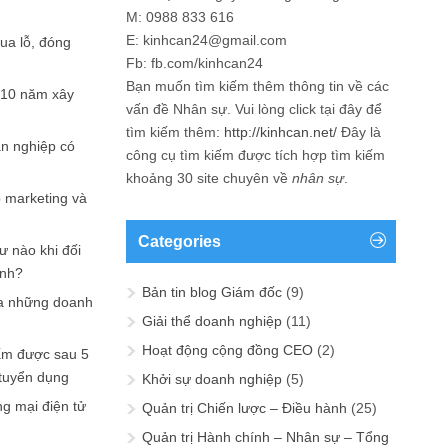
M: 0988 833 616
E: kinhcan24@gmail.com
hua lỗ, đóng
Fb: fb.com/kinhcan24
Bạn muốn tìm kiếm thêm thông tin về các
 10 năm xây
vấn đề
Nhân sự
. Vui lòng click tại đây để
tìm kiếm thêm:
http://kinhcan.net/
Đây là
ản nghiệp có
công cụ tìm kiếm được tích hợp tìm kiếm
khoảng 30 site chuyên về
nhân sự
.
p marketing và
Categories
ư nào khi đối
ạnh?
Bản tin blog Giám đốc
(9)
a những doanh
Giải thể doanh nghiệp
(11)
Hoạt động cộng đồng CEO
(2)
ấm được sau 5
 tuyển dụng
Khởi sự doanh nghiệp
(5)
ng mại điện tử
Quản trị Chiến lược – Điều hành
(25)
Quản trị Hành chính – Nhân sự – Tổng