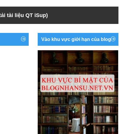
ải tài liệu QT iSup)
Vào khu vực giới hạn của blog