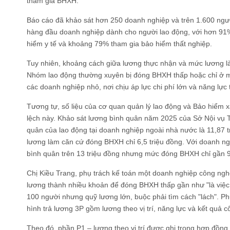
tham gia BHXH.
Báo cáo đã khảo sát hơn 250 doanh nghiệp và trên 1.600 ngườ
hàng đầu doanh nghiệp dành cho người lao động, với hơn 91
hiểm y tế và khoảng 79% tham gia bảo hiểm thất nghiệp.
Tuy nhiên, khoảng cách giữa lương thực nhận và mức lương 
Nhóm lao động thường xuyên bị đóng BHXH thấp hoặc chỉ ở mức
các doanh nghiệp nhỏ, nơi chịu áp lực chi phí lớn và năng lực
Tương tự, số liệu của cơ quan quản lý lao động và Bảo hiểm
lệch này. Khảo sát lương bình quân năm 2025 của Sở Nội vụ
quân của lao động tại doanh nghiệp ngoài nhà nước là 11,87 t
lương làm căn cứ đóng BHXH chỉ 6,5 triệu đồng. Với doanh ng
bình quân trên 13 triệu đồng nhưng mức đóng BHXH chỉ gần 9,
Chị Kiều Trang, phụ trách kế toán một doanh nghiệp công nghệ
lương thành nhiều khoản để đóng BHXH thấp gần như "là việc
100 người nhưng quỹ lương lớn, buộc phải tìm cách "lách". 
hình trả lương 3P gồm lương theo vị trí, năng lực và kết quả c
Theo đó, phần P1 – lương theo vị trí được ghi trong hợp đồn