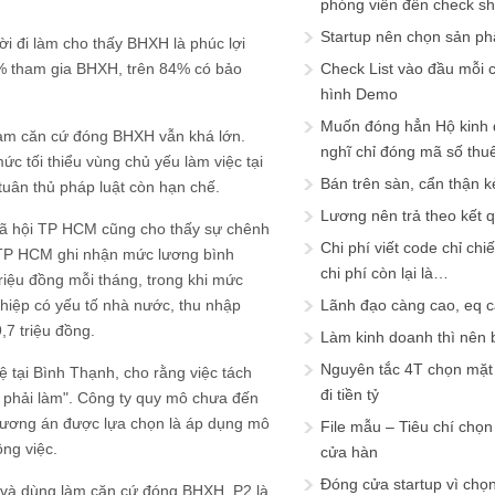
phóng viên đến check s
Startup nên chọn sản ph
i đi làm cho thấy BHXH là phúc lợi
% tham gia BHXH, trên 84% có bảo
Check List vào đầu mỗi c
hình Demo
Muốn đóng hẳn Hộ kinh 
làm căn cứ đóng BHXH vẫn khá lớn.
nghĩ chỉ đóng mã số thu
 tối thiểu vùng chủ yếu làm việc tại
Bán trên sàn, cẩn thận k
 tuân thủ pháp luật còn hạn chế.
Lương nên trả theo kết 
 xã hội TP HCM cũng cho thấy sự chênh
Chi phí viết code chỉ ch
 TP HCM ghi nhận mức lương bình
chi phí còn lại là…
riệu đồng mỗi tháng, trong khi mức
hiệp có yếu tố nhà nước, thu nhập
Lãnh đạo càng cao, eq 
7 triệu đồng.
Làm kinh doanh thì nên bi
Nguyên tắc 4T chọn mặt 
 tại Bình Thạnh, cho rằng việc tách
đi tiền tỷ
 phải làm". Công ty quy mô chưa đến
Phương án được lựa chọn là áp dụng mô
File mẫu – Tiêu chí chọ
ông việc.
cửa hàn
Đóng cửa startup vì chọ
g và dùng làm căn cứ đóng BHXH. P2 là