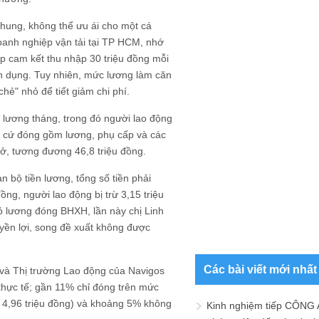
chung, không thể ưu ái cho một cá
doanh nghiệp vận tải tại TP HCM, nhớ
p cam kết thu nhập 30 triệu đồng mỗi
n dụng. Tuy nhiên, mức lương làm căn
ẻ" nhỏ để tiết giảm chi phí.
 lương tháng, trong đó người lao động
 cứ đóng gồm lương, phụ cấp và các
ở, tương đương 46,8 triệu đồng.
 bộ tiền lương, tổng số tiền phải
ồng, người lao động bị trừ 3,15 triệu
ỏ lương đóng BHXH, lần này chị Linh
yền lợi, song đề xuất không được
Các bài viết mới nhất
 và Thị trường Lao động của Navigos
hực tế; gần 11% chỉ đóng trên mức
 4,96 triệu đồng) và khoảng 5% không
Kinh nghiệm tiếp CÔNG 