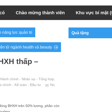
 có
Chào mừng thành viên
Khu vực bí mật (t
 năng lực quản trị
Quà tặng
iện tử ngành health và beauty
BHXH thấp –
 Hành chính - Nhân sự - Tổng hợp
,
i chính - Kế toán - Đầu tư
No
 đóng BHXH trên 50% lương, phần còn
thưởng.