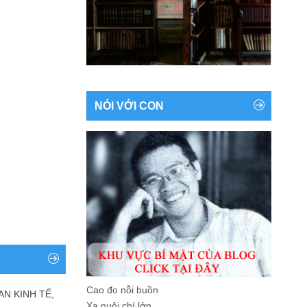
NÓI VỚI CON
Cao đo nỗi buồn
AN KINH TẾ,
Xa nuôi chí lớn