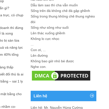
hop
Dẫu làm sao thì cha vẫn muốn
ẩn gì?
Sống trên đá không chê đá gập ghềnh
a trực, có chụp
Sống trong thung không chê thung nghèo
đói
Sống như sông như suối
doanh thì đừng
Lên thác xuống ghềnh
ế là xong
Không lo cực nhọc
ẻo bị sàn lừa
...
quả và năng lực
Con ơi, ...
iếm 40% tổng
Lên đường
Không bao giờ nhỏ bé được
Nghe con.
càng thấp
ết đối thủ là ai
bằng – sai 1 ly
n mặt bằng cho
Liên hệ
n nhầm co-
Liên hệ: Mr. Nguyễn Hùng Cường