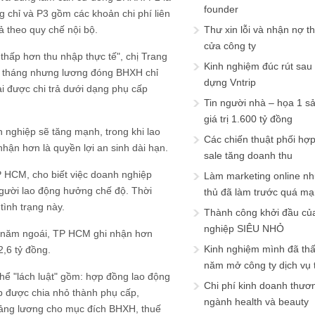
founder
g chỉ và P3 gồm các khoản chi phí liên
ả theo quy chế nội bộ.
Thư xin lỗi và nhận nợ t
cửa công ty
ấp hơn thu nhập thực tế", chị Trang
Kinh nghiệm đúc rút sau
ỗi tháng nhưng lương đóng BHXH chỉ
dựng Vntrip
ại được chi trả dưới dạng phụ cấp
Tin người nhà – họa 1 s
giá trị 1.600 tỷ đồng
 nghiệp sẽ tăng mạnh, trong khi lao
Các chiến thuật phối hợ
hận hơn là quyền lợi an sinh dài hạn.
sale tăng doanh thu
 HCM, cho biết việc doanh nghiệp
Làm marketing online nh
người lao động hưởng chế độ. Thời
thủ đã làm trước quá m
tình trạng này.
Thành công khởi đầu củ
nghiệp SIÊU NHỎ
uế, năm ngoái, TP HCM ghi nhận hơn
Kinh nghiệm mình đã th
2,6 tỷ đồng.
năm mở công ty dịch vụ
hể "lách luật" gồm: hợp đồng lao động
Chi phí kinh doanh thươ
p được chia nhỏ thành phụ cấp,
ngành health và beauty
 bảng lương cho mục đích BHXH, thuế