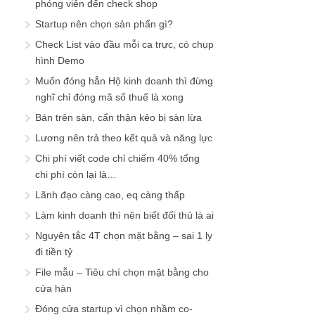
phóng viên đến check shop
Startup nên chọn sản phẩn gì?
Check List vào đầu mỗi ca trực, có chụp
hình Demo
Muốn đóng hẳn Hộ kinh doanh thì đừng
nghĩ chỉ đóng mã số thuế là xong
Bán trên sàn, cẩn thận kẻo bị sàn lừa
Lương nên trả theo kết quả và năng lực
Chi phí viết code chỉ chiếm 40% tổng
chi phí còn lại là…
Lãnh đạo càng cao, eq càng thấp
Làm kinh doanh thì nên biết đối thủ là ai
Nguyên tắc 4T chọn mặt bằng – sai 1 ly
đi tiền tỷ
File mẫu – Tiêu chí chọn mặt bằng cho
cửa hàn
Đóng cửa startup vì chọn nhầm co-