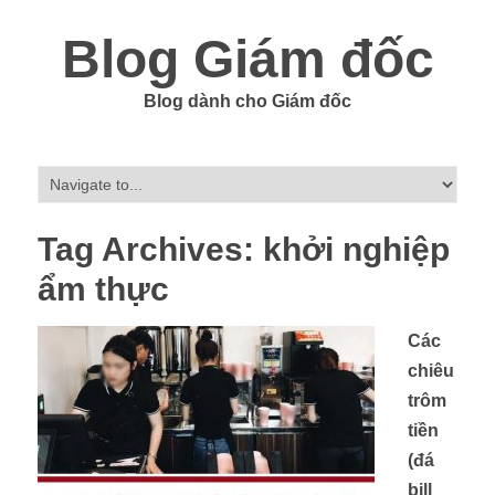
Blog Giám đốc
Blog dành cho Giám đốc
Tag Archives:
khởi nghiệp
ẩm thực
Các
chiêu
trôm
tiền
(đá
bill