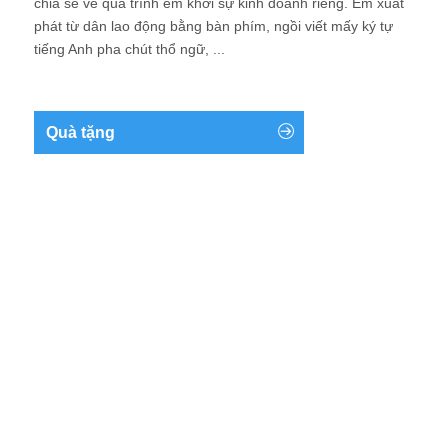
chia sẻ về quá trình em khởi sự kinh doanh riêng. Em xuất
phát từ dân lao động bằng bàn phím, ngồi viết mấy ký tự
tiếng Anh pha chút thổ ngữ, ...
Quà tặng