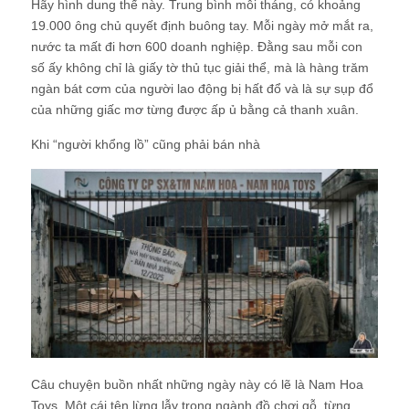
Hãy hình dung thế này. Trung bình mỗi tháng, có khoảng
19.000 ông chủ quyết định buông tay. Mỗi ngày mở mắt ra,
nước ta mất đi hơn 600 doanh nghiệp. Đằng sau mỗi con
số ấy không chỉ là giấy tờ thủ tục giải thể, mà là hàng trăm
ngàn bát cơm của người lao động bị hất đổ và là sự sụp đổ
của những giấc mơ từng được ấp ủ bằng cả thanh xuân.
Khi “người khổng lồ” cũng phải bán nhà
Câu chuyện buồn nhất những ngày này có lẽ là Nam Hoa
Toys. Một cái tên lừng lẫy trong ngành đồ chơi gỗ, từng