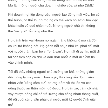
Mà là những người chủ doanh nghiệp vừa và nhỏ (SME).
Khi doanh nghiệp đóng cửa, người lao động mất việc, họ có
thể buồn, có thể lo, nhưng họ có thể xách hồ sơ đi tìm việc
khác hoặc về quê chăn nuôi. Nhưng người chủ thì không
thể “về quê” dễ dàng như thế.
Họ gánh trên vai khoản nợ ngân hàng khổng lồ mà cả đời
có khi trả không hết. Họ gánh nỗi nhục nhã khi phải đối mặt
với người thân, bạn bè vì “phá sản”. Họ mất đi uy tín, mất đi
tài sản tích cóp cả đời và đau đớn nhất là mất đi niềm tin
vào chính mình.
Tôi đã thấy những người chủ xưởng cơ khí, những giám
đốc công ty may mặc…ban ngày thì cứng rắn động viên
nhân viên “ráng cầm cự”, nhưng đêm về thì lén vợ con
uống thuốc an thần mới ngủ được. Họ bán xe, cầm cố nhà,
vay mượn nóng chỉ để trả lương cho công nhân tháng cuối,
để rồi cuối cùng vẫn phải gạt nước mắt ký quyết định giải
thể.