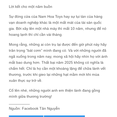
Lời kết cho một năm buồn
Sự đóng cửa của Nam Hoa Toys hay sự lụi tàn của hàng
vạn doanh nghiệp khác là một mất mát của tài sản quốc
gia. Bởi xây lên một nhà máy thì mất 10 năm, nhưng để nó
hoang lạnh thì chỉ cần vài tháng.
Mong rằng, những ai còn trụ lại được đến giờ phút này hãy
trân trọng “bát cơm” mình đang có. Và với những người đã
ngã xuống trong năm nay, mong xã hội hãy nhìn họ với ánh
mắt bao dung hơn. Thất bại năm 2025 không có nghĩa là
chấm hết. Chỉ là họ cần một khoảng lặng để chữa lành vết
thương, trước khi gieo lại những hạt mầm mới khi mùa
xuân thực sự trở về.
Cố lên nhé, những người anh em thiện lành đang gồng
mình giữa thương trường!
__________
Nguồn: Facebook Tân Nguyễn