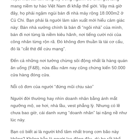
mang niềm tự hào Việt Nam đi khắp thế giới. Vậy mà giờ
đây, họ phải ngậm ngùi bán đi nhà máy rộng 18.000m2 ở
Củ Chi. Bạn phải là người làm sản xuất mới hiểu cảm giác
này: Bán nhà xưởng chính là bán đi “ngôi nhà” của mình,
bán đi nơi từng là niềm kiêu hãnh, nơi tiếng cười nói của
công nhân từng rộn rã. Đó không đơn thuần là tái cơ cấu,
đó là “cắt thịt để cứu mạng”.
Đến cả những nơi tưởng chừng sôi động nhất là hàng quán
ăn uống (F&B), nửa đầu năm nay cũng chứng kiến 50.000
cửa hàng đóng cửa.
Nỗi cô đơn của người “đứng mũi chịu sào”
Người đời thường hay nhìn doanh nhân bằng ánh mắt
ngưỡng mộ, xe hơi, nhà lầu, vest phẳng lỳ. Nhưng có lẽ
chưa bao giờ, cái danh xưng “doanh nhân” lại nặng nề như
lúc này.
Bạn có biết ai là người khổ tâm nhất trong cơn bão này
không? Không hẳn là người lao động đâu, dù họ rất khổ.