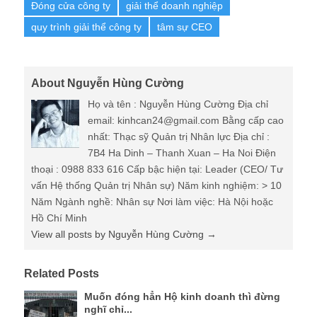
Đóng cửa công ty
giải thể doanh nghiệp
quy trình giải thể công ty
tâm sự CEO
About Nguyễn Hùng Cường
Họ và tên : Nguyễn Hùng Cường Địa chỉ
email: kinhcan24@gmail.com Bằng cấp cao
nhất: Thạc sỹ Quản trị Nhân lực Địa chỉ :
7B4 Ha Dinh – Thanh Xuan – Ha Noi Điện
thoại : 0988 833 616 Cấp bậc hiện tại: Leader (CEO/ Tư
vấn Hệ thống Quản trị Nhân sự) Năm kinh nghiệm: > 10
Năm Ngành nghề: Nhân sự Nơi làm việc: Hà Nội hoặc
Hồ Chí Minh
View all posts by Nguyễn Hùng Cường
→
Related Posts
Muốn đóng hẳn Hộ kinh doanh thì đừng
nghĩ chỉ...