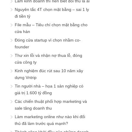
Làm kinh doanh thì nên biết đối thủ là ai
Nguyên tắc 4T chọn mặt bằng – sai 1 ly
đi tiền tỷ
File mẫu – Tiêu chí chọn mặt bằng cho
cửa hàn
Đóng cửa startup vì chọn nhầm co-
founder
Thư xin lỗi và nhận nợ thua lỗ, đóng
cửa công ty
Kinh nghiệm đúc rút sau 10 năm xây
dựng Vntrip
Tin người nhà – họa 1 sản nghiệp có
giá trị 1.600 tỷ đồng
Các chiến thuật phối hợp marketing và
sale tăng doanh thu
Làm marketing online như nào khi đối
thủ đã làm trước quá mạnh?