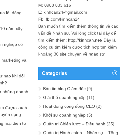
M: 0988 833 616
E: kinhcan24@gmail.com
hua lỗ, đóng
Fb: fb.com/kinhcan24
Bạn muốn tìm kiếm thêm thông tin về các
 10 năm xây
vấn đề
Nhân sự
. Vui lòng click tại đây để
tìm kiếm thêm:
http://kinhcan.net/
Đây là
ản nghiệp có
công cụ tìm kiếm được tích hợp tìm kiếm
khoảng 30 site chuyên về
nhân sự
.
p marketing và
Categories
ư nào khi đối
ạnh?
Bản tin blog Giám đốc
(9)
a những doanh
Giải thể doanh nghiệp
(11)
Hoạt động cộng đồng CEO
(2)
ấm được sau 5
 tuyển dụng
Khởi sự doanh nghiệp
(5)
ng mại điện tử
Quản trị Chiến lược – Điều hành
(25)
Quản trị Hành chính – Nhân sự – Tổng