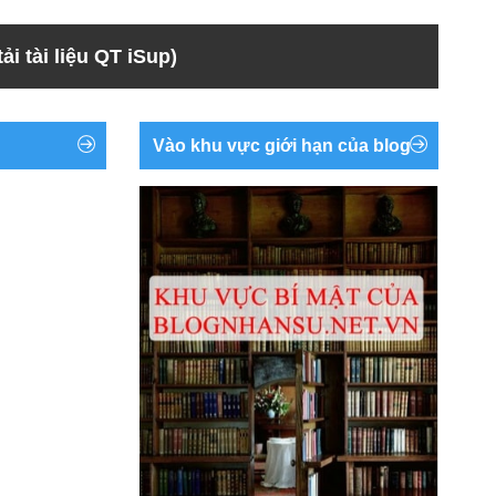
ải tài liệu QT iSup)
Vào khu vực giới hạn của blog