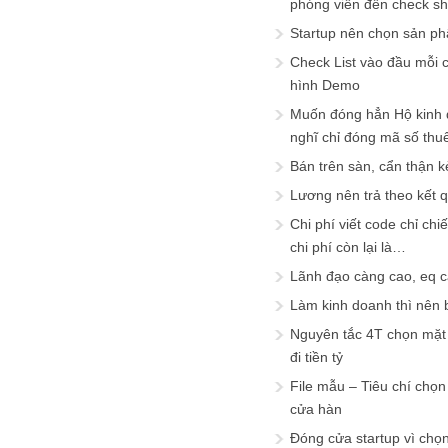
phóng viên đến check s
Startup nên chọn sản ph
Check List vào đầu mỗi c
hình Demo
Muốn đóng hẳn Hộ kinh 
nghĩ chỉ đóng mã số thu
Bán trên sàn, cẩn thận k
Lương nên trả theo kết 
Chi phí viết code chỉ ch
chi phí còn lại là…
Lãnh đạo càng cao, eq 
Làm kinh doanh thì nên bi
Nguyên tắc 4T chọn mặt 
đi tiền tỷ
File mẫu – Tiêu chí chọ
cửa hàn
Đóng cửa startup vì chọ