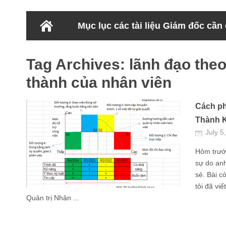
Mục lục các tài liệu Giám đốc cần
Tag Archives:
lãnh đạo the
thành của nhân viên
Cách ph
Thành Ki
July 5
Hôm trước
sự do an
sẻ. Bài c
tôi đã vi
Quản trị Nhân ...