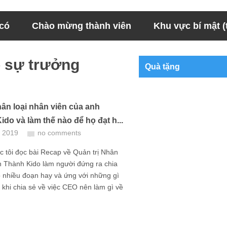
 có
Chào mừng thành viên
Khu vực bí mật (t
o sự trưởng
Quà tặng
ân loại nhân viên của anh
do và làm thế nào để họ đạt h...
, 2019
no comments
 tôi đọc bài Recap về Quản trị Nhân
h Thành Kido làm người đứng ra chia
ó nhiều đoạn hay và ứng với những gì
ết khi chia sẻ về việc CEO nên làm gì về