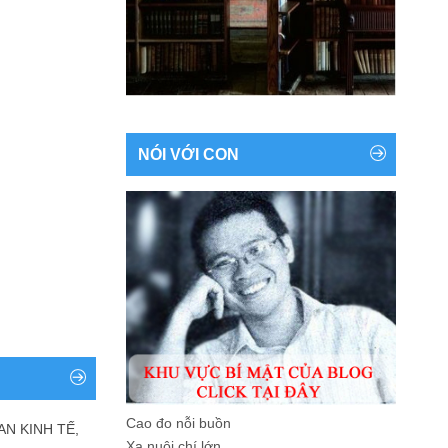
NÓI VỚI CON
Cao đo nỗi buồn
AN KINH TẾ,
Xa nuôi chí lớn