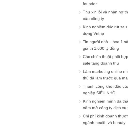
founder
Thư xin lỗi và nhận nợ t
cửa công ty
Kinh nghiệm đúc rút sau
dựng Vntrip
Tin người nhà – họa 1 s
giá trị 1.600 tỷ đồng
Các chiến thuật phối hợ
sale tăng doanh thu
Làm marketing online nh
thủ đã làm trước quá m
Thành công khởi đầu củ
nghiệp SIÊU NHỎ
Kinh nghiệm mình đã th
năm mở công ty dịch vụ
Chi phí kinh doanh thươ
ngành health và beauty