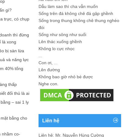
hop
Dẫu làm sao thì cha vẫn muốn
ẩn gì?
Sống trên đá không chê đá gập ghềnh
a trực, có chụp
Sống trong thung không chê thung nghèo
đói
Sống như sông như suối
doanh thì đừng
Lên thác xuống ghềnh
ế là xong
Không lo cực nhọc
ẻo bị sàn lừa
...
quả và năng lực
Con ơi, ...
iếm 40% tổng
Lên đường
Không bao giờ nhỏ bé được
Nghe con.
càng thấp
ết đối thủ là ai
bằng – sai 1 ly
n mặt bằng cho
Liên hệ
n nhầm co-
Liên hệ: Mr. Nguyễn Hùng Cường