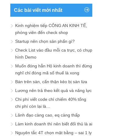
Các bài viết mới nhất
Kinh nghiệm tiếp CÔNG AN KINH TẾ,
phóng viên đến check shop
Startup nên chọn sản phẩn gì?
Check List vào đầu mỗi ca trực, có chụp
hình Demo
Muốn đóng hẳn Hộ kinh doanh thì đừng
nghĩ chỉ đóng mã số thuế là xong
Bán trên sàn, cẩn thận kẻo bị sàn lừa
Lương nên trả theo kết quả và năng lực
Chi phí viết code chỉ chiếm 40% tổng
chi phí còn lại là…
Lãnh đạo càng cao, eq càng thấp
Làm kinh doanh thì nên biết đối thủ là ai
Nguyên tắc 4T chọn mặt bằng – sai 1 ly