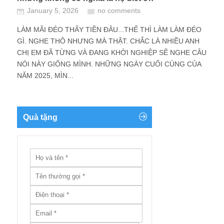
January 5, 2026
no comments
LÀM MÃI ĐÉO THẤY TIỀN ĐÂU...THẾ THÌ LÀM LÀM ĐÉO
GÌ. NGHE THÔ NHƯNG MÀ THẬT. CHẮC LÀ NHIỀU ANH
CHỊ EM ĐÃ TỪNG VÀ ĐANG KHỞI NGHIỆP SẼ NGHE CÂU
NÓI NÀY GIỐNG MÌNH. NHỮNG NGÀY CUỐI CÙNG CỦA
NĂM 2025, MÌN...
Quà tặng