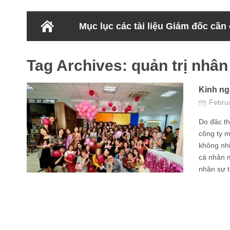
Mục lục các tài liệu Giám đốc cần
Tag Archives:
quản trị nhân
Kinh ng
Febru
Do đăc t
công ty m
không nhi
cá nhân m
nhân sự tr