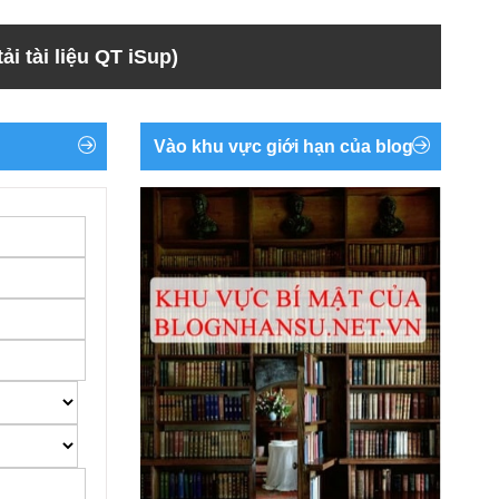
ải tài liệu QT iSup)
Vào khu vực giới hạn của blog