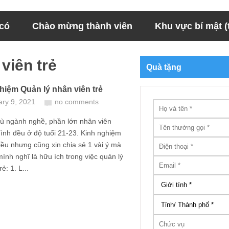
 có
Chào mừng thành viên
Khu vực bí mật (t
 viên trẻ
Quà tặng
hiệm Quản lý nhân viên trẻ
ary 9, 2021
no comments
hù ngành nghề, phần lớn nhân viên
ình đều ở độ tuổi 21-23. Kinh nghiệm
ều nhưng cũng xin chia sẻ 1 vài ý mà
ình nghĩ là hữu ích trong việc quản lý
ẻ: 1. L...