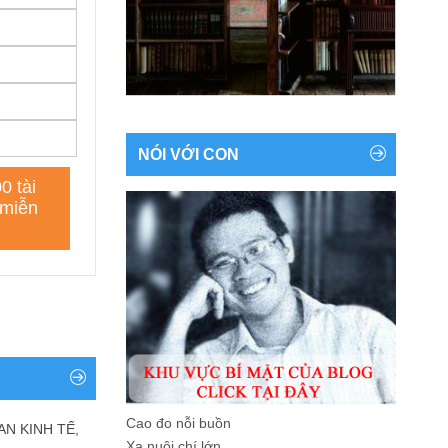
NÓI VỚI CON
Cao đo nỗi buồn
AN KINH TẾ,
Xa nuôi chí lớn