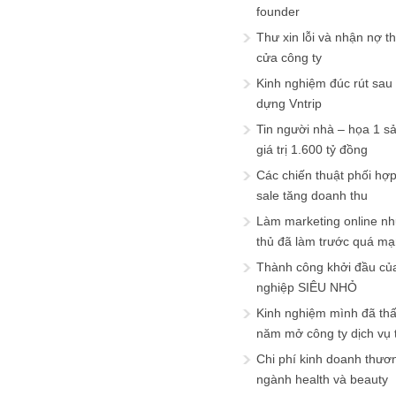
founder
Thư xin lỗi và nhận nợ t
cửa công ty
Kinh nghiệm đúc rút sau
dựng Vntrip
Tin người nhà – họa 1 s
giá trị 1.600 tỷ đồng
Các chiến thuật phối hợ
sale tăng doanh thu
Làm marketing online nh
thủ đã làm trước quá m
Thành công khởi đầu củ
nghiệp SIÊU NHỎ
Kinh nghiệm mình đã th
năm mở công ty dịch vụ
Chi phí kinh doanh thươ
ngành health và beauty