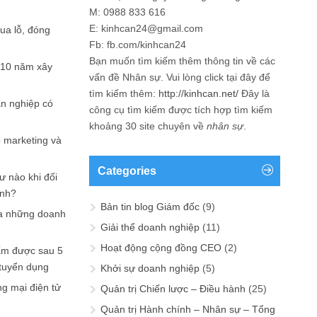
M: 0988 833 616
E: kinhcan24@gmail.com
hua lỗ, đóng
Fb: fb.com/kinhcan24
Bạn muốn tìm kiếm thêm thông tin về các
 10 năm xây
vấn đề
Nhân sự
. Vui lòng click tại đây để
tìm kiếm thêm:
http://kinhcan.net/
Đây là
ản nghiệp có
công cụ tìm kiếm được tích hợp tìm kiếm
khoảng 30 site chuyên về
nhân sự
.
p marketing và
Categories
ư nào khi đối
ạnh?
Bản tin blog Giám đốc
(9)
a những doanh
Giải thể doanh nghiệp
(11)
Hoạt động cộng đồng CEO
(2)
ấm được sau 5
 tuyển dụng
Khởi sự doanh nghiệp
(5)
ng mại điện tử
Quản trị Chiến lược – Điều hành
(25)
Quản trị Hành chính – Nhân sự – Tổng