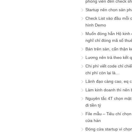
phóng viên đến check s
Startup nên chọn sản ph
Check List vào đầu mỗi c
hình Demo
Muốn đóng hẳn Hộ kinh 
nghĩ chỉ đóng mã số thu
Bán trên sàn, cẩn thận k
Lương nên trả theo kết 
Chi phí viết code chỉ ch
chi phí còn lại là…
Lãnh đạo càng cao, eq 
Làm kinh doanh thì nên bi
Nguyên tắc 4T chọn mặt 
đi tiền tỷ
File mẫu – Tiêu chí chọ
cửa hàn
Đóng cửa startup vì chọ