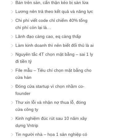
Bán trên sàn, cẩn thận kẻo bị sàn lừa
Lương nên trả theo kết quả và năng lực
Chi phí viết code chỉ chiếm 40% tổng
chi phí còn lại là…
Lãnh đạo càng cao, eq càng thấp
Làm kinh doanh thì nên biết đối thủ là ai
Nguyên tắc 4T chọn mặt bằng – sai 1 ly
đi tiền tỷ
File mẫu – Tiêu chí chọn mặt bằng cho
cửa hàn
Đóng cửa startup vì chọn nhầm co-
founder
Thư xin lỗi và nhận nợ thua lỗ, đóng
cửa công ty
Kinh nghiệm đúc rút sau 10 năm xây
dựng Vntrip
Tin người nhà – họa 1 sản nghiệp có