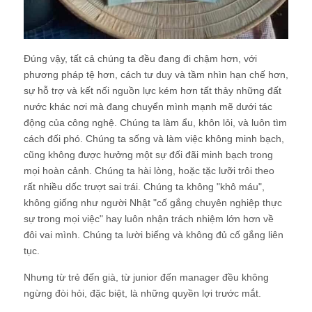
Đúng vậy, tất cả chúng ta đều đang đi chậm hơn, với
phương pháp tệ hơn, cách tư duy và tầm nhìn hạn chế hơn,
sự hỗ trợ và kết nối nguồn lực kém hơn tất thảy những đất
nước khác nơi mà đang chuyển mình mạnh mẽ dưới tác
động của công nghệ. Chúng ta làm ẩu, khôn lỏi, và luôn tìm
cách đối phó. Chúng ta sống và làm việc không minh bạch,
cũng không được hưởng một sự đối đãi minh bạch trong
mọi hoàn cảnh. Chúng ta hài lòng, hoặc tặc lưỡi trôi theo
rất nhiều dốc trượt sai trái. Chúng ta không "khô máu",
không giống như người Nhật "cố gắng chuyên nghiệp thực
sự trong mọi việc" hay luôn nhận trách nhiệm lớn hơn về
đôi vai mình. Chúng ta lười biếng và không đủ cố gắng liên
tục.
Nhưng từ trẻ đến già, từ junior đến manager đều không
ngừng đòi hỏi, đặc biệt, là những quyền lợi trước mắt.