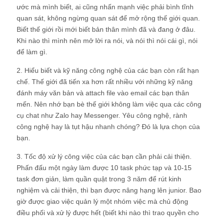
ước mà mình biết, ai cũng nhấn mạnh việc phải bình tĩnh
quan sát, không ngừng quan sát để mở rộng thế giới quan.
Biết thế giới rồi mới biết bản thân mình đã và đang ở đâu.
Khi nào thì mình nên mở lời ra nói, và nói thì nói cái gì, nói
để làm gì.
2. Hiểu biết và kỹ năng công nghệ của các bạn còn rất hạn
chế. Thế giới đã tiến xa hơn rất nhiều với những kỹ năng
đánh máy văn bản và attach file vào email các bạn thân
mến. Nên nhớ bạn bè thế giới không làm việc qua các công
cụ chat như Zalo hay Messenger. Yêu công nghệ, rành
công nghệ hay là tụt hậu nhanh chóng? Đó là lựa chọn của
bạn.
3. Tốc độ xử lý công việc của các bạn cần phải cải thiện.
Phấn đấu một ngày làm được 10 task phức tạp và 10-15
task đơn giản, làm quần quật trong 3 năm để rút kinh
nghiệm và cải thiện, thì bạn được nâng hạng lên junior. Bao
giờ được giao việc quản lý một nhóm việc mà chủ động
điều phối và xử lý được hết (biết khi nào thì trao quyền cho