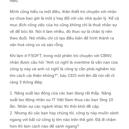
hiểu.
Mình cũng hiểu ra một điều, thân thiết trò chuyện với nhân
sự chưa bao giờ là một ý hay đối với các nhà quản lý. Kể cả
mục đích công việc của họ cũng không chỉ là thuê nhân sự
về để bóc lột. Nói ít làm nhiều, đó thực sự là chân lý nên
theo đuổi. Nói nhiều chỉ có tạo điều kiện để hình thành ra
văn hoá vòng vo và sáo rỗng.
Khi làm ở FSOFT, trong một phiên trò chuyện với CBNV,
nhận được câu hỏi "Anh có nghĩ là overtime là vấn nạn của
công ty này và anh có nghĩ là công ty cần phải nghiêm túc
tìm cách cải thiện không?", bác CEO mới lên đã nói rất rõ
ràng 3 thông điệp:
1. Năng suất lao động của các bạn đang rất thấp. Năng
suất lao động nhân sự IT Việt Nam thua các bạn Sing 10
lần. Nhân sự các ngành khác thì thôi khỏi đề cập.
2. Nhưng dù các bạn hay chúng tôi, công ty này muốn sánh
ngang với bất cứ công ty lớn nào trên thế giới. Đã đi chậm
hơn thì làm cách nào để sánh ngang?