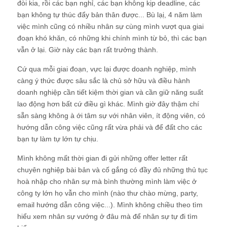
đòi kia, rồi các bạn nghỉ, các bạn không kịp deadline, các
bạn không tự thúc đẩy bản thân được... Bù lạị, 4 năm làm
việc mình cũng có nhiều nhân sự cùng mình vượt qua giai
đoạn khó khăn, có những khi chính mình từ bỏ, thì các bạn
vẫn ở lại. Giờ này các bạn rất trưởng thành.
Cứ qua mỗi giai đoạn, vực lại được doanh nghiệp, mình
càng ý thức được sâu sắc là chủ sở hữu và điều hành
doanh nghiệp cần tiết kiệm thời gian và cần giữ năng suất
lao động hơn bất cứ điều gì khác. Mình giờ đây thậm chí
sẵn sàng không à ới tâm sự với nhân viên, ít động viên, có
hướng dẫn công việc cũng rất vừa phải và để đất cho các
bạn tự làm tự lớn tự chịu.
Mình không mất thời gian đi gửi những offer letter rất
chuyên nghiệp bài bản và cố gắng có đầy đủ những thủ tục
hoà nhập cho nhân sự mà bình thường mình làm việc ở
công ty lớn họ vẫn cho mình (nào thư chào mừng, party,
email hướng dẫn công việc...). Mình không chiều theo tìm
hiểu xem nhân sự vướng ở đâu mà để nhân sự tự đi tìm