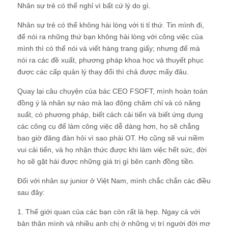
Nhân sự trẻ có thể nghỉ vì bất cứ lý do gì.
Nhân sự trẻ có thể không hài lòng với ti tỉ thứ. Tin mình đi,
để nói ra những thứ bạn không hài lòng với công việc của
mình thì có thể nói và viết hàng trang giấy; nhưng để mà
nói ra các đề xuất, phương pháp khoa học và thuyết phục
được các cấp quản lý thay đổi thì chả được mấy đâu.
Quay lại câu chuyện của bác CEO FSOFT, mình hoàn toàn
đồng ý là nhân sự nào mà lao động chăm chỉ và có năng
suất, có phương pháp, biết cách cải tiến và biết ứng dụng
các công cụ để làm công việc dễ dàng hơn, họ sẽ chẳng
bao giờ đăng đàn hỏi vì sao phải OT. Họ cũng sẽ vui niềm
vui cải tiến, và họ nhận thức được khi làm việc hết sức, đời
họ sẽ gặt hái được những giá trị gì bên cạnh đồng tiền.
Đối với nhân sự junior ở Việt Nam, mình chắc chắn các điều
sau đây:
1. Thế giới quan của các bạn còn rất là hẹp. Ngay cả với
bản thân mình và nhiều anh chị ở những vị trí người đời mơ