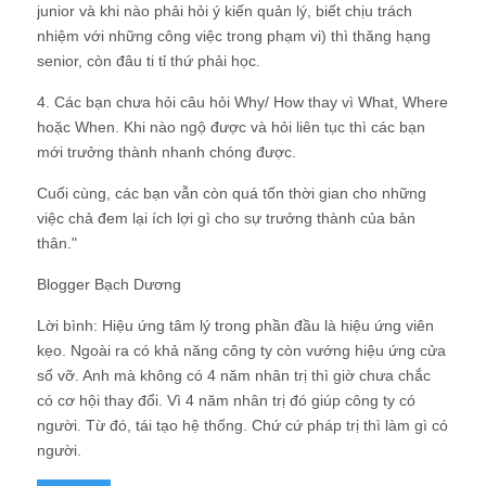
junior và khi nào phải hỏi ý kiến quản lý, biết chịu trách
nhiệm với những công việc trong phạm vi) thì thăng hạng
senior, còn đâu ti tỉ thứ phải học.
4. Các bạn chưa hỏi câu hỏi Why/ How thay vì What, Where
hoặc When. Khi nào ngộ được và hỏi liên tục thì các bạn
mới trưởng thành nhanh chóng được.
Cuối cùng, các bạn vẫn còn quá tốn thời gian cho những
việc chả đem lại ích lợi gì cho sự trưởng thành của bản
thân."
Blogger Bạch Dương
Lời bình: Hiệu ứng tâm lý trong phần đầu là hiệu ứng viên
kẹo. Ngoài ra có khả năng công ty còn vướng hiệu ứng cửa
sổ vỡ. Anh mà không có 4 năm nhân trị thì giờ chưa chắc
có cơ hội thay đổi. Vì 4 năm nhân trị đó giúp công ty có
người. Từ đó, tái tạo hệ thống. Chứ cứ pháp trị thì làm gì có
người.