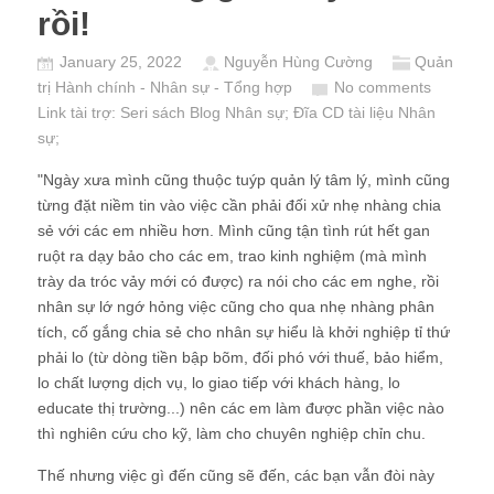
rồi!
January 25, 2022
Nguyễn Hùng Cường
Quản
trị Hành chính - Nhân sự - Tổng hợp
No comments
Link tài trợ:
Seri sách Blog Nhân sự
; Đĩa CD
tài liệu Nhân
sự
;
"Ngày xưa mình cũng thuộc tuýp quản lý tâm lý, mình cũng
từng đặt niềm tin vào việc cần phải đối xử nhẹ nhàng chia
sẻ với các em nhiều hơn. Mình cũng tận tình rút hết gan
ruột ra dạy bảo cho các em, trao kinh nghiệm (mà mình
trày da tróc vảy mới có được) ra nói cho các em nghe, rồi
nhân sự lớ ngớ hỏng việc cũng cho qua nhẹ nhàng phân
tích, cố gắng chia sẻ cho nhân sự hiểu là khởi nghiệp tỉ thứ
phải lo (từ dòng tiền bập bõm, đối phó với thuế, bảo hiểm,
lo chất lượng dịch vụ, lo giao tiếp với khách hàng, lo
educate thị trường...) nên các em làm được phần việc nào
thì nghiên cứu cho kỹ, làm cho chuyên nghiệp chỉn chu.
Thế nhưng việc gì đến cũng sẽ đến, các bạn vẫn đòi này