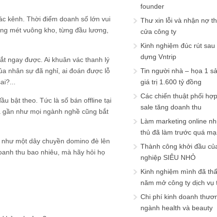
founder
các kênh. Thời điểm doanh số lớn vui
Thư xin lỗi và nhận nợ t
ừng mét vuông kho, từng đầu lương,
cửa công ty
Kinh nghiệm đúc rút sau
dựng Vntrip
 cắt ngay được. Ai khuân vác thanh lý
của nhân sự đã nghỉ, ai đoán được lỗ
Tin người nhà – họa 1 s
i?...
giá trị 1.600 tỷ đồng
Các chiến thuật phối hợ
u bật theo. Tức là số bán offline tại
sale tăng doanh thu
của gần như mọi ngành nghề cũng bắt
Làm marketing online nh
thủ đã làm trước quá m
u, như một dây chuyền domino đè lên
Thành công khởi đầu củ
oanh thu bao nhiêu, mà hãy hỏi họ
nghiệp SIÊU NHỎ
Kinh nghiệm mình đã th
năm mở công ty dịch vụ
Chi phí kinh doanh thươ
ngành health và beauty