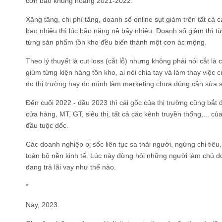
cơn bão khủng hoảng 2021-2022.
Xăng tăng, chi phí tăng, doanh số online sụt giảm trên tất cả 
bao nhiêu thì lúc bão nặng nề bấy nhiêu. Doanh số giảm thì t
từng sản phẩm tồn kho đều biến thành một cơn ác mộng.
Theo lý thuyết là cut loss (cắt lỗ) nhưng không phải nói cắt là
giùm từng kiện hàng tồn kho, ai nói chia tay và làm thay việc 
do thị trường hay do mình làm marketing chưa đúng cần sửa sa
Đến cuối 2022 - đầu 2023 thì cái gốc của thị trường cũng bắt đầ
cửa hàng, MT, GT, siêu thị, tất cả các kênh truyền thống,... 
đầu tuộc dốc.
Các doanh nghiệp bị sốc liên tục sa thải người, ngừng chi tiê
toàn bộ nền kinh tế. Lúc này đừng hỏi những người làm chủ d
đang trả lãi vay như thế nào.
*
Nay, 2023.