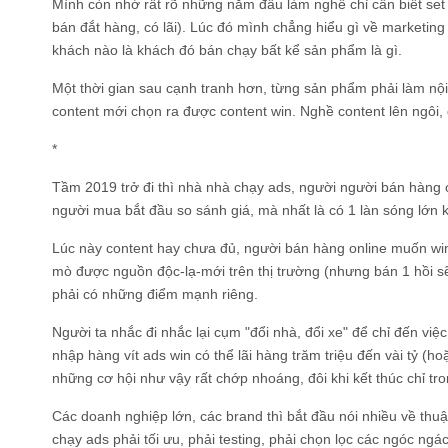
Mình còn nhớ rất rõ những năm đầu làm nghề chỉ cần biết set 
bán đắt hàng, có lãi). Lúc đó mình chẳng hiểu gì về marketin
khách nào là khách đó bán chạy bất kể sản phẩm là gì.
Một thời gian sau cạnh tranh hơn, từng sản phẩm phải làm nội
content mới chọn ra được content win. Nghề content lên ngôi, 
*
Tầm 2019 trở đi thì nhà nhà chạy ads, người người bán hàng o
người mua bắt đầu so sánh giá, mà nhất là có 1 làn sóng lớ
Lúc này content hay chưa đủ, người bán hàng online muốn win 
mò được nguồn độc-lạ-mới trên thị trường (nhưng bán 1 hồi sẽ
phải có những điểm mạnh riêng.
Người ta nhắc đi nhắc lại cụm "đổi nhà, đổi xe" để chỉ đến vi
nhập hàng vít ads win có thể lãi hàng trăm triệu đến vài tỷ (
những cơ hội như vậy rất chớp nhoáng, đôi khi kết thúc chỉ tro
Các doanh nghiệp lớn, các brand thì bắt đầu nói nhiều về thuậ
chạy ads phải tối ưu, phải testing, phải chọn lọc các ngóc ng