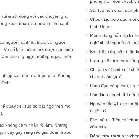
phóng viên đến check s
Startup nên chọn sản ph
 vui & sôi động với các chuyên gia.
Check List vào đầu mỗi c
hướng khác nhau, sở hữu lợi thế cạnh
hình Demo
Muốn đóng hẳn Hộ kinh 
có người mạnh tut trick, có người
nghĩ chỉ đóng mã số thu
.. Vô số khái niệm mới được sản sinh
Bán trên sàn, cẩn thận k
hời làm choáng ngợp những người mới
Lương nên trả theo kết 
Chi phí viết code chỉ ch
nghiệp của mình là triệu phú. Không
chi phí còn lại là…
 đỉnh.
Lãnh đạo càng cao, eq 
Làm kinh doanh thì nên bi
Nguyên tắc 4T chọn mặt 
 tế quay xe, sụp đổ bất ngờ trên mọi
đi tiền tỷ
).
File mẫu – Tiêu chí chọ
 chắc không cảm nhận rõ lắm. Nhưng
cửa hàn
gọn cây gãy răng rắc giai đoạn trước
Đóng cửa startup vì chọ