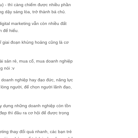
u) - thì càng chiếm được nhiều phần
g dậy sáng lòa, trở thành bá chủ.
igital marketing vẫn còn nhiều đất
n để hiểu.
hĩ giai đoạn khủng hoảng cũng là cơ
tài sản rẻ, mua cổ, mua doanh nghiệp
g nói :v
hóa doanh nghiệp hay đạo đức, năng lực
õ lòng người, để chọn người lãnh đạo,
ây dựng những doanh nghiệp còn tồn
 đẹp thì đâu ra cơ hội để được trọng
eting thay đổi quá nhanh, các bạn trẻ