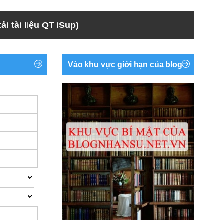
ải tài liệu QT iSup)
Vào khu vực giới hạn của blog