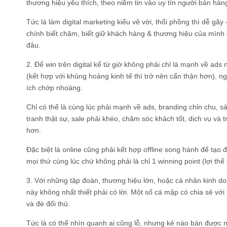
thương hiệu yêu thích, theo niềm tin vào uy tín người bán hàng
Tức là làm digital marketing kiểu vẽ vời, thổi phồng thì dễ g
chính biết chăm, biết giữ khách hàng & thương hiệu của mình
đâu.
2. Để win trên digital kể từ giờ không phải chỉ là mạnh về ad
(kết hợp với khủng hoảng kinh tế thì trở nên cẩn thận hơn), n
ích chớp nhoáng.
Chỉ có thể là cùng lúc phải mạnh về ads, branding chỉn chu, 
tranh thật sự, sale phải khéo, chăm sóc khách tốt, dịch vụ và 
hơn.
Đặc biệt là online cũng phải kết hợp offline song hành để tạo 
mọi thứ cùng lúc chứ không phải là chỉ 1 winning point (lợi th
3. Với những tập đoàn, thương hiệu lớn, hoặc cá nhân kinh doa
này không nhất thiết phải có lời. Một số cá mập có chia sẻ với
và đè đối thủ.
Tức là có thể nhìn quanh ai cũng lỗ, nhưng kẻ nào bán được 