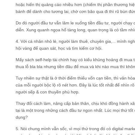
hoặc hiển thị quảng cáo nhiều hơn (chiếm thị phần thương hiệ
bánh để dành cho tương lai, chờ cơn bão qua đi thì rũ bùn đứn
Do đó người đầu tư vẫn lăm le xuống tiền đầu tư, người chạy d
diễn. Xung quanh ngọa hổ tàng long, quan trọng là có tầm nhì
4. Với cá nhân nhỏ lẻ, người làm thuê, chuyên gia,... mình ng
hội vàng để quan sát, học và tìm kiếm cơ hội.
Mấy sách self-help tài chính hay có kiểu khủng hoảng đi mua 
thua lỗ bla bla nhưng tiền đâu để mua và khi nào mua thì khôn
Tuy nhiên sự thật là ở thời điểm thiếu vốn cạn tiền, thì văn 
của mỗi người bộc lộ rõ nét hơn. Đây là lúc tốt nhất để nhìn r
người sếp & con thuyền phù hợp.
Thay đổi cách làm, nâng cấp bản thân, chịu khó đồng hành x
tại là một trong những cách đầu tư ngon nhất. Lúc mọi thứ tốt
dụng?
5. Nói chung mình vẫn sốc, vì mọi thứ trong đó có digital mark