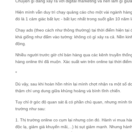
Chuyện gì đang xảy ra với digital marketing và nên làm gì gi
Hiện mình vẫn duy trì chạy quảng cáo cho một vài ngành hàn
đó là 1 cảm giác bất lực - bất lực nhất trong suốt gần 10 năm
Chạy ads (theo cách như thông thường) tại thời điểm hiện tại
khá giống như đấm vào tường: không có gì xảy ra cả. Nền ki
động.
Nhiều người trước giờ chỉ bán hàng qua các kênh truyền thống
hàng online thì đã muộn. Xác suất win trên online tại thời điể
*
Dù vậy, sau khi hoàn hồn nhìn lại mình chợt nhận ra một số d
thậm chí ung dung giữa khủng hoảng và bình tĩnh chiến.
Tuy chỉ ở góc độ quan sát & có phần chủ quan, nhưng mình tì
trường như sau:
1. Thị trường online co cụm lại nhưng còn đó. Hành vi mua hà
độc lạ, giảm giá khuyến mãi,...) bị sụt giảm mạnh. Nhưng hàn