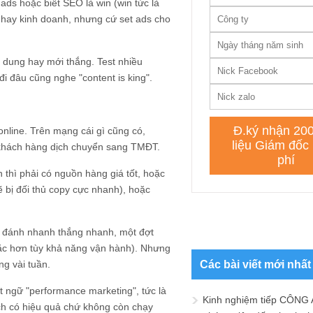
ads hoặc biết SEO là win (win tức là
g hay kinh doanh, nhưng cứ set ads cho
 dung hay mới thắng. Test nhiều
đi đâu cũng nghe "content is king".
nline. Trên mạng cái gì cũng có,
n khách hàng dịch chuyển sang TMĐT.
thì phải có nguồn hàng giá tốt, hoặc
 bị đối thủ copy cực nhanh), hoặc
ệc đánh nhanh thắng nhanh, một đợt
hoặc hơn tùy khả năng vận hành). Nhưng
ng vài tuần.
Các bài viết mới nhất
t ngữ "performance marketing", tức là
Kinh nghiệm tiếp CÔNG 
ách có hiệu quả chứ không còn chạy