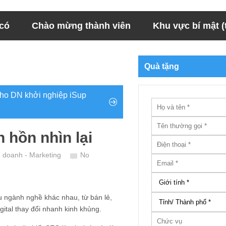
 có
Chào mừng thành viên
Khu vực bí mật (t
Quà tặng
 cho DN khởi nghiệp iSup
 hồn nhìn lại
h doanh - Marketing
No
u ngành nghề khác nhau, từ bán lẻ,
igital thay đổi nhanh kinh khủng.