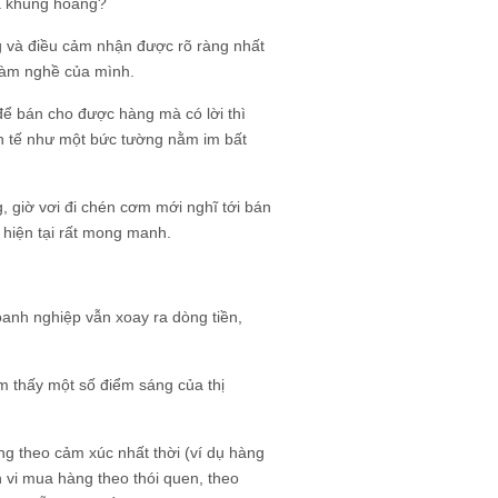
ữa khủng hoảng?
g và điều cảm nhận được rõ ràng nhất
 làm nghề của mình.
 để bán cho được hàng mà có lời thì
nh tế như một bức tường nằm im bất
, giờ vơi đi chén cơm mới nghĩ tới bán
m hiện tại rất mong manh.
oanh nghiệp vẫn xoay ra dòng tiền,
m thấy một số điểm sáng của thị
ng theo cảm xúc nhất thời (ví dụ hàng
h vi mua hàng theo thói quen, theo