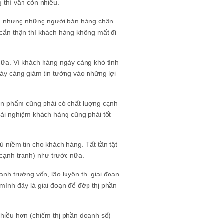
 thì vẫn còn nhiều.
ãy - nhưng những người bán hàng chân
 cẩn thận thì khách hàng không mất đi
s nữa. Vì khách hàng ngày càng khó tính
gày càng giảm tin tưởng vào những lợi
sản phẩm cũng phải có chất lượng cạnh
trải nghiệm khách hàng cũng phải tốt
đủ niềm tin cho khách hàng. Tất tần tật
ế cạnh tranh) như trước nữa.
nh trường vốn, lão luyện thì giai đoạn
 mình đây là giai đoạn để đớp thị phần
nhiều hơn (chiếm thị phần doanh số)