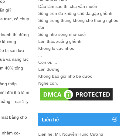
hop
Dẫu làm sao thì cha vẫn muốn
ẩn gì?
Sống trên đá không chê đá gập ghềnh
a trực, có chụp
Sống trong thung không chê thung nghèo
đói
Sống như sông như suối
doanh thì đừng
Lên thác xuống ghềnh
ế là xong
Không lo cực nhọc
ẻo bị sàn lừa
...
quả và năng lực
Con ơi, ...
iếm 40% tổng
Lên đường
Không bao giờ nhỏ bé được
Nghe con.
càng thấp
ết đối thủ là ai
bằng – sai 1 ly
n mặt bằng cho
Liên hệ
n nhầm co-
Liên hệ: Mr. Nguyễn Hùng Cường