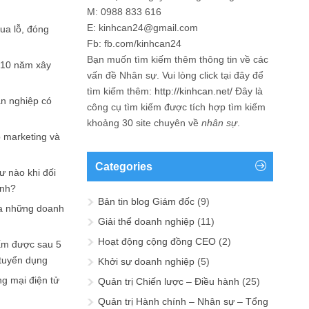
M: 0988 833 616
E: kinhcan24@gmail.com
hua lỗ, đóng
Fb: fb.com/kinhcan24
Bạn muốn tìm kiếm thêm thông tin về các
 10 năm xây
vấn đề
Nhân sự
. Vui lòng click tại đây để
tìm kiếm thêm:
http://kinhcan.net/
Đây là
ản nghiệp có
công cụ tìm kiếm được tích hợp tìm kiếm
khoảng 30 site chuyên về
nhân sự
.
p marketing và
Categories
ư nào khi đối
ạnh?
Bản tin blog Giám đốc
(9)
a những doanh
Giải thể doanh nghiệp
(11)
Hoạt động cộng đồng CEO
(2)
ấm được sau 5
 tuyển dụng
Khởi sự doanh nghiệp
(5)
ng mại điện tử
Quản trị Chiến lược – Điều hành
(25)
Quản trị Hành chính – Nhân sự – Tổng