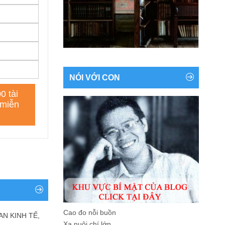
NÓI VỚI CON
Cao đo nỗi buồn
AN KINH TẾ,
Xa nuôi chí lớn