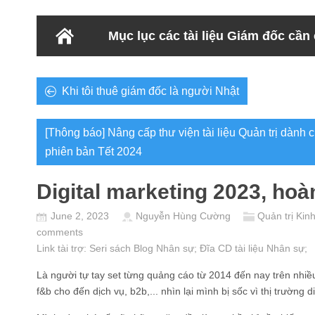
Mục lục các tài liệu Giám đốc cần
Khi tôi thuê giám đốc là người Nhật
[Thông báo] Nâng cấp thư viện tài liệu Quản trị dành
phiên bản Tết 2024
Digital marketing 2023, hoàn
June 2, 2023
Nguyễn Hùng Cường
Quản trị Kin
comments
Link tài trợ:
Seri sách Blog Nhân sự
; Đĩa CD
tài liệu Nhân sự
;
Là người tự tay set từng quảng cáo từ 2014 đến nay trên nhiề
f&b cho đến dịch vụ, b2b,... nhìn lại mình bị sốc vì thị trường d