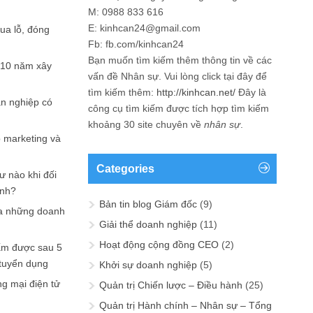
M: 0988 833 616
E: kinhcan24@gmail.com
hua lỗ, đóng
Fb: fb.com/kinhcan24
Bạn muốn tìm kiếm thêm thông tin về các
 10 năm xây
vấn đề
Nhân sự
. Vui lòng click tại đây để
tìm kiếm thêm:
http://kinhcan.net/
Đây là
ản nghiệp có
công cụ tìm kiếm được tích hợp tìm kiếm
khoảng 30 site chuyên về
nhân sự
.
p marketing và
Categories
ư nào khi đối
ạnh?
Bản tin blog Giám đốc
(9)
a những doanh
Giải thể doanh nghiệp
(11)
Hoạt động cộng đồng CEO
(2)
ấm được sau 5
 tuyển dụng
Khởi sự doanh nghiệp
(5)
ng mại điện tử
Quản trị Chiến lược – Điều hành
(25)
Quản trị Hành chính – Nhân sự – Tổng