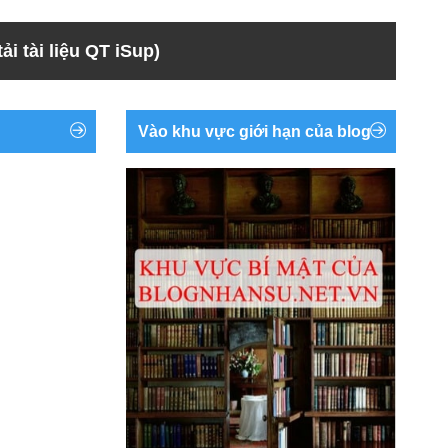
ải tài liệu QT iSup)
Vào khu vực giới hạn của blog