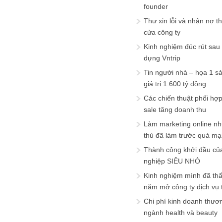
founder
Thư xin lỗi và nhận nợ t
cửa công ty
Kinh nghiệm đúc rút sau
dựng Vntrip
Tin người nhà – họa 1 s
giá trị 1.600 tỷ đồng
Các chiến thuật phối hợ
sale tăng doanh thu
Làm marketing online nh
thủ đã làm trước quá m
Thành công khởi đầu củ
nghiệp SIÊU NHỎ
Kinh nghiệm mình đã th
năm mở công ty dịch vụ
Chi phí kinh doanh thươ
ngành health và beauty