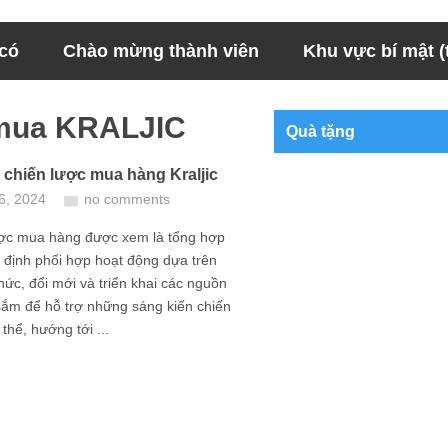
 có
Chào mừng thành viên
Khu vực bí mật (t
 mua KRALJIC
Quà tặng
 chiến lược mua hàng Kraljic
6, 2024
no comments
ược mua hàng được xem là tổng hợp
 định phối hợp hoạt động dựa trên
ức, đổi mới và triển khai các nguồn
sắm để hỗ trợ những sáng kiến chiến
thể, hướng tới ...