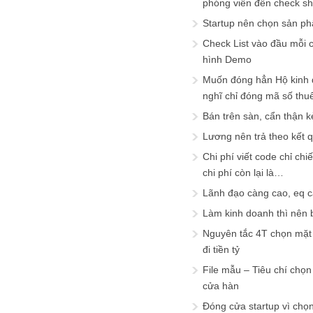
phóng viên đến check s
Startup nên chọn sản ph
Check List vào đầu mỗi c
hình Demo
Muốn đóng hẳn Hộ kinh 
nghĩ chỉ đóng mã số thu
Bán trên sàn, cẩn thận k
Lương nên trả theo kết 
Chi phí viết code chỉ ch
chi phí còn lại là…
Lãnh đạo càng cao, eq 
Làm kinh doanh thì nên bi
Nguyên tắc 4T chọn mặt 
đi tiền tỷ
File mẫu – Tiêu chí chọ
cửa hàn
Đóng cửa startup vì chọ