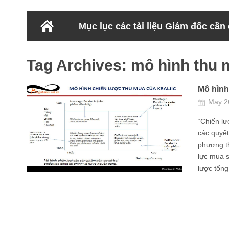
Mục lục các tài liệu Giám đốc cần
Tag Archives:
mô hình thu
Mô hình
May 2
“Chiến l
các quyết
phương th
lực mua 
lược tổng 