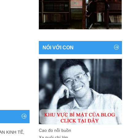
NÓI VỚI CON
Cao đo nỗi buồn
AN KINH TẾ,
Xa nuôi chí lớn