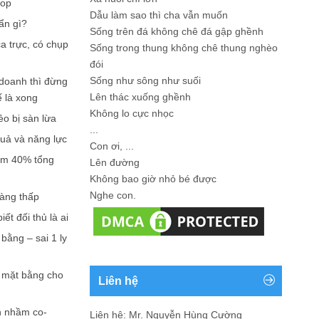
hop
Dẫu làm sao thì cha vẫn muốn
ẩn gì?
Sống trên đá không chê đá gập ghềnh
a trực, có chụp
Sống trong thung không chê thung nghèo
đói
Sống như sông như suối
doanh thì đừng
Lên thác xuống ghềnh
ế là xong
Không lo cực nhọc
ẻo bị sàn lừa
...
quả và năng lực
Con ơi, ...
iếm 40% tổng
Lên đường
Không bao giờ nhỏ bé được
Nghe con.
càng thấp
ết đối thủ là ai
bằng – sai 1 ly
n mặt bằng cho
Liên hệ
n nhầm co-
Liên hệ: Mr. Nguyễn Hùng Cường