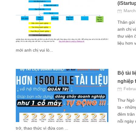
(iStartu
March
Thân gửi 
anh chị 
thư viện 
liệu hơn 
mới anh chị vui lò...
Bộ tài l
nghiệp f
Febru
Thư Ngỏ 
ta - nhữn
đêm trăn 
nỗi ngày 
trở, thao thức vì đứa con ...