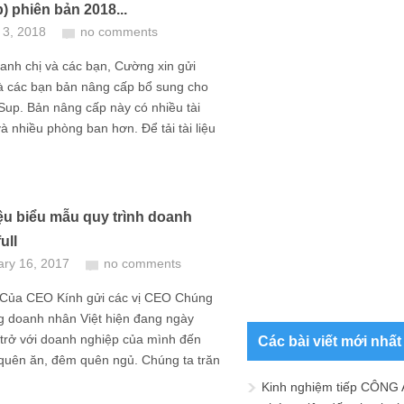
p) phiên bản 2018...
 3, 2018
no comments
anh chị và các bạn, Cường xin gửi
và các bạn bản nâng cấp bổ sung cho
iSup. Bản nâng cấp này có nhiều tài
và nhiều phòng ban hơn. Để tải tài liệu
iệu biểu mẫu quy trình doanh
ull
ary 16, 2017
no comments
Của CEO Kính gửi các vị CEO Chúng
g doanh nhân Việt hiện đang ngày
trở với doanh nghiệp của mình đến
Các bài viết mới nhất
quên ăn, đêm quên ngủ. Chúng ta trăn
Kinh nghiệm tiếp CÔNG 