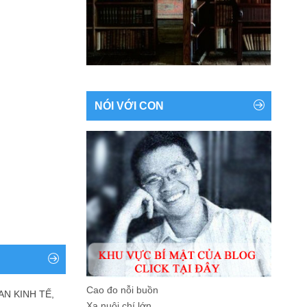
NÓI VỚI CON
Cao đo nỗi buồn
AN KINH TẾ,
Xa nuôi chí lớn