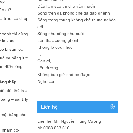
hop
Dẫu làm sao thì cha vẫn muốn
ẩn gì?
Sống trên đá không chê đá gập ghềnh
a trực, có chụp
Sống trong thung không chê thung nghèo
đói
Sống như sông như suối
doanh thì đừng
Lên thác xuống ghềnh
ế là xong
Không lo cực nhọc
ẻo bị sàn lừa
...
quả và năng lực
Con ơi, ...
iếm 40% tổng
Lên đường
Không bao giờ nhỏ bé được
Nghe con.
càng thấp
ết đối thủ là ai
bằng – sai 1 ly
Liên hệ
n mặt bằng cho
Liên hệ: Mr. Nguyễn Hùng Cường
M: 0988 833 616
n nhầm co-