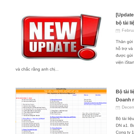
[Update
bộ tài l
Febru
Thân gửi 
hỗ trợ và
được gửi 
viện iSta
và chắc rằng anh chị...
Bộ tài 
Doanh 
Decem
Bộ tài liệ
DN a1. Bo
Cong ty 1