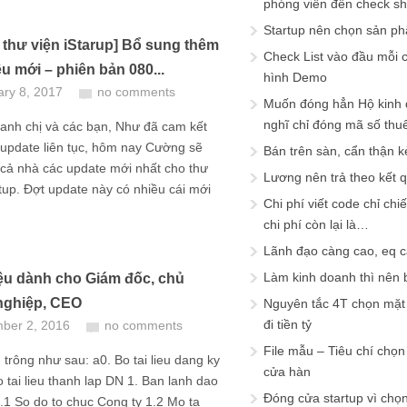
phóng viên đến check s
Startup nên chọn sản ph
 thư viện iStarup] Bổ sung thêm
Check List vào đầu mỗi c
iệu mới – phiên bản 080...
hình Demo
ary 8, 2017
no comments
Muốn đóng hẳn Hộ kinh 
nghĩ chỉ đóng mã số thu
anh chị và các bạn, Như đã cam kết
 update liên tục, hôm nay Cường sẽ
Bán trên sàn, cẩn thận k
cả nhà các update mới nhất cho thư
Lương nên trả theo kết 
rtup. Đợt update này có nhiều cái mới
Chi phí viết code chỉ ch
chi phí còn lại là…
Lãnh đạo càng cao, eq 
Làm kinh doanh thì nên bi
liệu dành cho Giám đốc, chủ
nghiệp, CEO
Nguyên tắc 4T chọn mặt 
đi tiền tỷ
ber 2, 2016
no comments
File mẫu – Tiêu chí chọ
u trông như sau: a0. Bo tai lieu dang ky
cửa hàn
 tai lieu thanh lap DN 1. Ban lanh dao
Đóng cửa startup vì chọ
.1 So do to chuc Cong ty 1.2 Mo ta