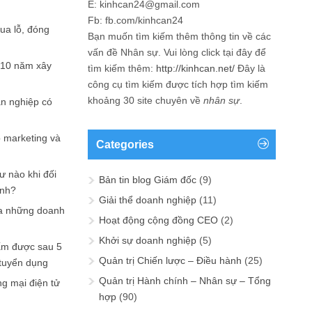
E: kinhcan24@gmail.com
Fb: fb.com/kinhcan24
hua lỗ, đóng
Bạn muốn tìm kiếm thêm thông tin về các
vấn đề
Nhân sự
. Vui lòng click tại đây để
 10 năm xây
tìm kiếm thêm:
http://kinhcan.net/
Đây là
công cụ tìm kiếm được tích hợp tìm kiếm
khoảng 30 site chuyên về
nhân sự
.
ản nghiệp có
p marketing và
Categories
ư nào khi đối
Bản tin blog Giám đốc
(9)
ạnh?
Giải thể doanh nghiệp
(11)
a những doanh
Hoạt động cộng đồng CEO
(2)
Khởi sự doanh nghiệp
(5)
ấm được sau 5
Quản trị Chiến lược – Điều hành
(25)
 tuyển dụng
Quản trị Hành chính – Nhân sự – Tổng
ng mại điện tử
hợp
(90)