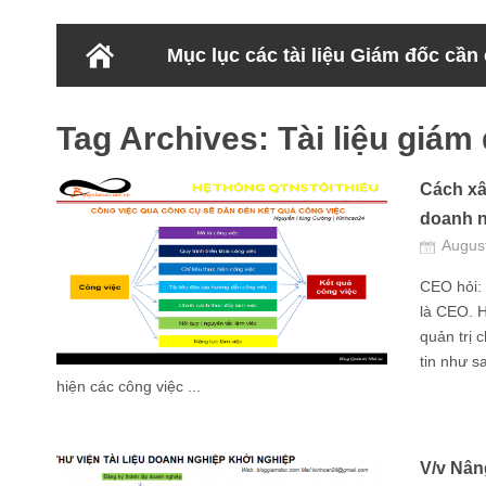
Mục lục các tài liệu Giám đốc cần
Tag Archives:
Tài liệu giám
Cách xâ
doanh 
Augus
CEO hỏi:
là CEO. H
quản trị 
tin như s
hiện các công việc ...
V/v Nâng