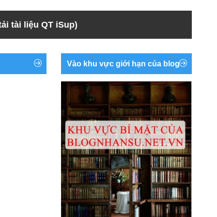
ải tài liệu QT iSup)
Vào khu vực giới hạn của blog