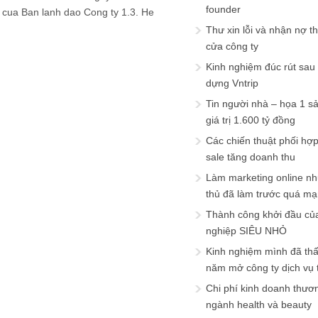
founder
 cua Ban lanh dao Cong ty 1.3. He
Thư xin lỗi và nhận nợ t
cửa công ty
Kinh nghiệm đúc rút sau
dựng Vntrip
Tin người nhà – họa 1 s
giá trị 1.600 tỷ đồng
Các chiến thuật phối hợ
sale tăng doanh thu
Làm marketing online nh
thủ đã làm trước quá m
Thành công khởi đầu củ
nghiệp SIÊU NHỎ
Kinh nghiệm mình đã th
năm mở công ty dịch vụ
Chi phí kinh doanh thươ
ngành health và beauty