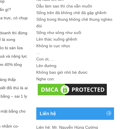
hop
Dẫu làm sao thì cha vẫn muốn
ẩn gì?
Sống trên đá không chê đá gập ghềnh
a trực, có chụp
Sống trong thung không chê thung nghèo
đói
Sống như sông như suối
doanh thì đừng
Lên thác xuống ghềnh
ế là xong
Không lo cực nhọc
ẻo bị sàn lừa
...
quả và năng lực
Con ơi, ...
iếm 40% tổng
Lên đường
Không bao giờ nhỏ bé được
Nghe con.
càng thấp
ết đối thủ là ai
bằng – sai 1 ly
n mặt bằng cho
Liên hệ
n nhầm co-
Liên hệ: Mr. Nguyễn Hùng Cường