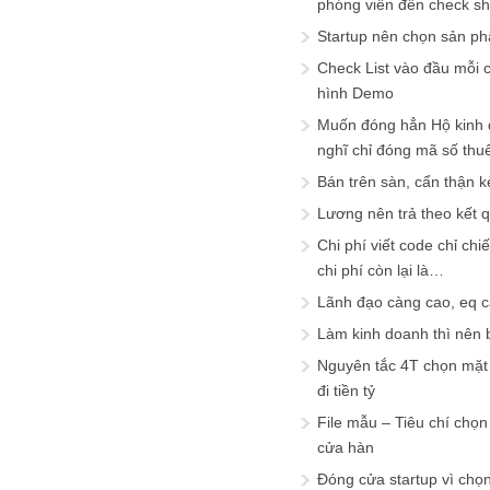
phóng viên đến check s
Startup nên chọn sản ph
Check List vào đầu mỗi c
hình Demo
Muốn đóng hẳn Hộ kinh 
nghĩ chỉ đóng mã số thu
Bán trên sàn, cẩn thận k
Lương nên trả theo kết 
Chi phí viết code chỉ ch
chi phí còn lại là…
Lãnh đạo càng cao, eq 
Làm kinh doanh thì nên bi
Nguyên tắc 4T chọn mặt 
đi tiền tỷ
File mẫu – Tiêu chí chọ
cửa hàn
Đóng cửa startup vì chọ