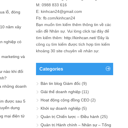
M: 0988 833 616
E: kinhcan24@gmail.com
hua lỗ, đóng
Fb: fb.com/kinhcan24
Bạn muốn tìm kiếm thêm thông tin về các
 10 năm xây
vấn đề
Nhân sự
. Vui lòng click tại đây để
tìm kiếm thêm:
http://kinhcan.net/
Đây là
ản nghiệp có
công cụ tìm kiếm được tích hợp tìm kiếm
khoảng 30 site chuyên về
nhân sự
.
p marketing và
Categories
ư nào khi đối
ạnh?
Bản tin blog Giám đốc
(9)
a những doanh
Giải thể doanh nghiệp
(11)
Hoạt động cộng đồng CEO
(2)
ấm được sau 5
 tuyển dụng
Khởi sự doanh nghiệp
(5)
ng mại điện tử
Quản trị Chiến lược – Điều hành
(25)
Quản trị Hành chính – Nhân sự – Tổng