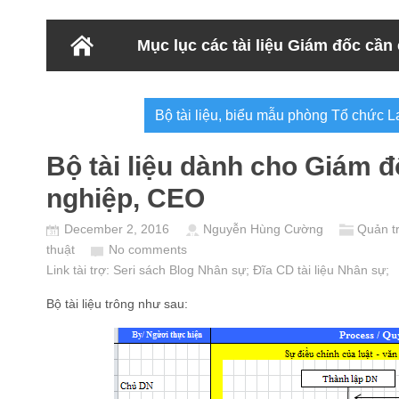
Mục lục các tài liệu Giám đốc cần
Bộ tài liệu, biểu mẫu phòng Tổ chức
Bộ tài liệu dành cho Giám 
nghiệp, CEO
December 2, 2016
Nguyễn Hùng Cường
Quản tr
thuật
No comments
Link tài trợ:
Seri sách Blog Nhân sự
; Đĩa CD
tài liệu Nhân sự
;
Bộ tài liệu trông như sau: