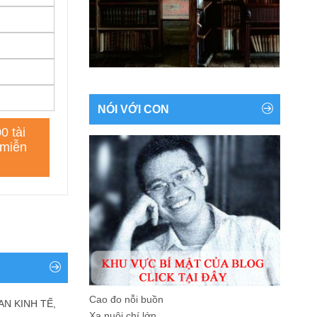
NÓI VỚI CON
Cao đo nỗi buồn
AN KINH TẾ,
Xa nuôi chí lớn