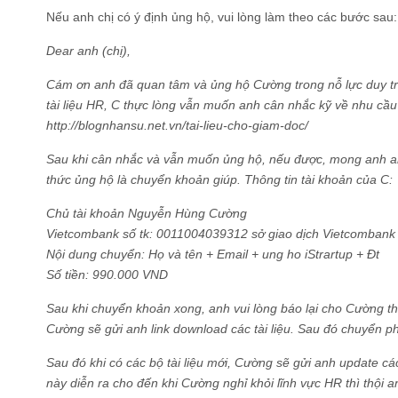
Nếu anh chị có ý định ủng hộ, vui lòng làm theo các bước sau:
Dear anh (chị),
Cám ơn anh đã quan tâm và ủng hộ Cường trong nỗ lực duy tr
tài liệu HR, C thực lòng vẫn muốn anh cân nhắc kỹ về nhu cầu
http://blognhansu.net.vn/tai-lieu-cho-giam-doc/
Sau khi cân nhắc và vẫn muốn ủng hộ, nếu được, mong anh anh
thức ủng hộ là chuyển khoản giúp. Thông tin tài khoản của C:
Chủ tài khoản Nguyễn Hùng Cường
Vietcombank số tk: 0011004039312 sở giao dịch Vietcombank
Nội dung chuyển: Họ và tên + Email + ung ho iStrartup + Đt
Số tiền: 990.000 VND
Sau khi chuyển khoản xong, anh vui lòng báo lại cho Cường th
Cường sẽ gửi anh link download các tài liệu. Sau đó chuyển p
Sau đó khi có các bộ tài liệu mới, Cường sẽ gửi anh update các 
này diễn ra cho đến khi Cường nghỉ khỏi lĩnh vực HR thì thội a