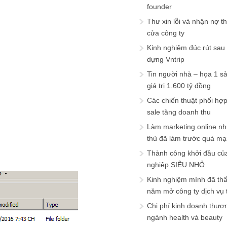
founder
Thư xin lỗi và nhận nợ t
cửa công ty
Kinh nghiệm đúc rút sau
dựng Vntrip
Tin người nhà – họa 1 s
giá trị 1.600 tỷ đồng
Các chiến thuật phối hợ
sale tăng doanh thu
Làm marketing online nh
thủ đã làm trước quá m
Thành công khởi đầu củ
nghiệp SIÊU NHỎ
Kinh nghiệm mình đã th
năm mở công ty dịch vụ
Chi phí kinh doanh thươ
ngành health và beauty