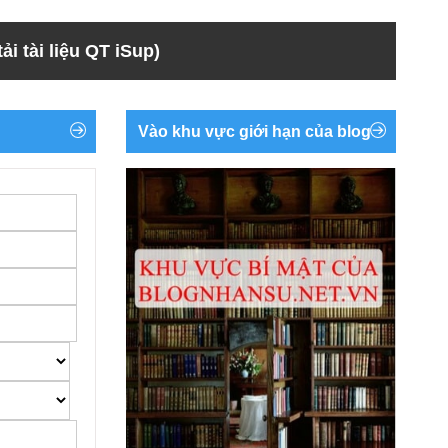
ải tài liệu QT iSup)
Vào khu vực giới hạn của blog