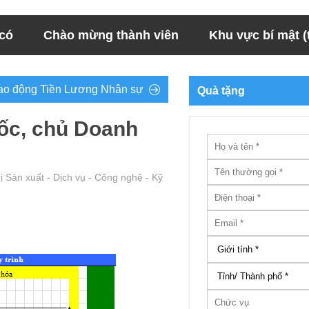
 có
Chào mừng thành viên
Khu vực bí mật (t
 Lao động Tiền Lương Nhân sự
Quà tặng
đốc, chủ Doanh
ị Sản xuất - Dịch vụ - Công nghệ - Kỹ